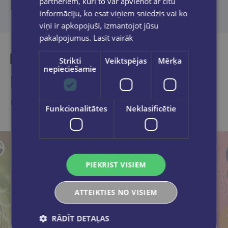
partneriem, kuri to var apvienot ar citu
informāciju, ko esat viņiem sniedzis vai ko
viņi ir apkopojuši, izmantojot jūsu
pakalpojumus.
Lasīt vairāk
Strikti
Veiktspējas
Mērķa
nepieciešamie
Līdzīgas preces
Ieskaties, varbūt noder
Funkcionalitātes
Neklasificētie
PIEKRIST VISIEM
ATTEIKTIES NO VISIEM
RĀDĪT DETAĻAS