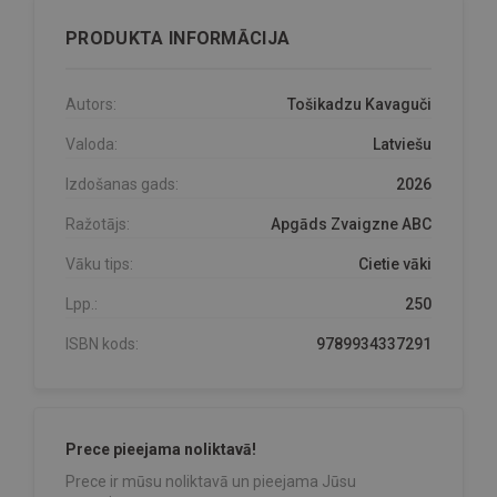
PRODUKTA INFORMĀCIJA
Autors:
Tošikadzu Kavaguči
Valoda:
Latviešu
Izdošanas gads:
2026
Ražotājs:
Apgāds Zvaigzne ABC
Vāku tips:
Cietie vāki
Lpp.:
250
ISBN kods:
9789934337291
Prece pieejama noliktavā!
Prece ir mūsu noliktavā un pieejama Jūsu