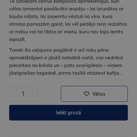
Te satiekam četrus kafejnīcas apmeklētājus, kuri
vēlas izmantot piedāvāto iespēju – lai izrunātos ar
bijušo mīļoto, lai saņemtu vēstuli no vīra, kura
atmiņa pamazām gaist, lai vēl pēdējo reizi redzētos
ar māsu vai lai tiktos ar meitu, kuru nav bijis lemts
iepazīt.
Tomēr šis ceļojums pagātnē ir arī risku pilns:
apmeklētājiem ir jāsēž noteiktā vietā, viņi nedrīkst
piecelties no krēsla un – pats svarīgākais – viņiem
jāatgriežas tagadnē, pirms tasītē atdziest kafija…
-
+
Vēlos
Ielikt grozā