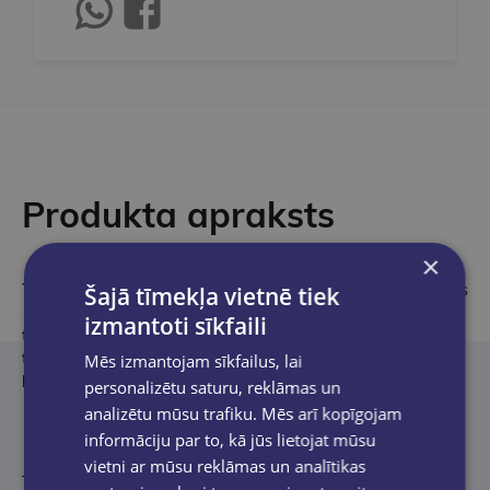
Produkta apraksts
×
Tošikadzu Kavaguči
ir japāņu rakstnieks un dramaturgs, dzimis
Šajā tīmekļa vietnē tiek
1971. gadā Osakā Japānā. Garstāsts “Pirms atdziest kafija”
izmantoti sīkfaili
tapis pēc autora tāda paša nosaukuma godalgotas lugas, un
tagad tas aizsācis grāmatu sēriju, kas kļuvusi par daudzmiljonu
Mēs izmantojam sīkfailus, lai
bestselleru sensāciju visā pasaulē.
personalizētu saturu, reklāmas un
analizētu mūsu trafiku. Mēs arī kopīgojam
informāciju par to, kā jūs lietojat mūsu
vietni ar mūsu reklāmas un analītikas
Tulkojusi
Ilze Paegle-Mkrtčjana
.