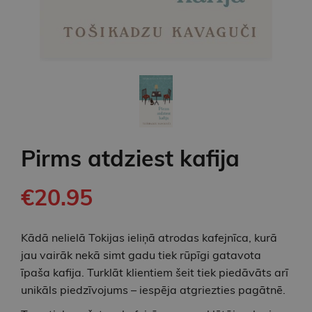
Pirms atdziest kafija
€20.95
Kādā nelielā Tokijas ieliņā atrodas kafejnīca, kurā
jau vairāk nekā simt gadu tiek rūpīgi gatavota
īpaša kafija. Turklāt klientiem šeit tiek piedāvāts arī
unikāls piedzīvojums – iespēja atgriezties pagātnē.