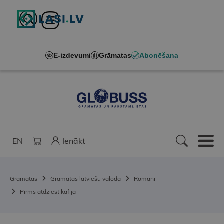
E-izdevumi
Grāmatas
Abonēšana
EN
Ienākt
Grāmatas
Grāmatas latviešu valodā
Romāni
Pirms atdziest kafija