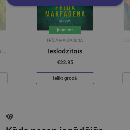
Jaunums
FRĪDA MAKFADENA
DON
Zīda neceļi. Vakara romāns
Ieslodzītais
€22.95
Ielikt grozā