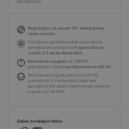
pasūtījumam.
Reģistrējies un saņem 10% atlaidi pilnas
cenas precēm.
Pasūtījumu apstrāde notiek darba dienās.
Apmaksātie pasūtījumi tiek
apstrādāti un
izsūtīti 2-5 darba dienu laikā.
Bezmaksas piegāde
uz OMNIVA
pakomātiem Latvijā
pasūtījumiem no €40.00.
Bezmaksas piegāde jebkurā GLOBUSS
grāmatnīcā 1-5 darba dienu laikā, kad
pasūtījums būs gatavs saņemšanai, saņemsi
e-pastu un/ vai SMS.
Dalies sociālajos tīklos: