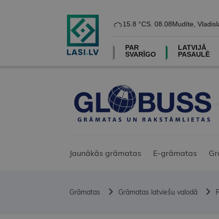
15.8 °C
S. 08.08
Mudīte, Vladisl
PAR
LATVIJĀ
SVARĪGO
PASAULĒ
Jaunākās grāmatas
E-grāmatas
Gr
Grāmatas
Grāmatas latviešu valodā