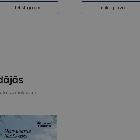
Ielikt grozā
Ielikt grozā
dājās
kala apmeklētāji