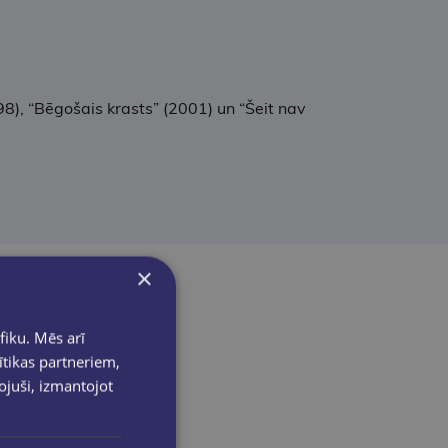
8), “Bēgošais krasts” (2001) un “Šeit nav
×
fiku. Mēs arī
ītikas partneriem,
pojuši, izmantojot