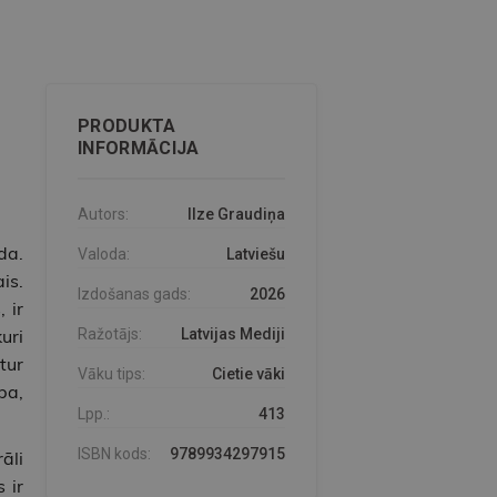
PRODUKTA
INFORMĀCIJA
Autors:
Ilze Graudiņa
da.
Valoda:
Latviešu
is.
Izdošanas gads:
2026
 ir
uri
Ražotājs:
Latvijas Mediji
tur
Vāku tips:
Cietie vāki
ba,
Lpp.:
413
ISBN kods:
9789934297915
āli
 ir