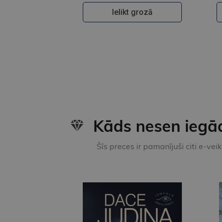
Ielikt grozā
Kāds nesen iegā
Šīs preces ir pamanījuši citi e-vei