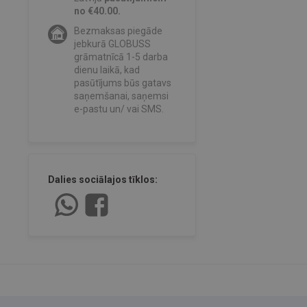
no €40.00.
Bezmaksas piegāde
jebkurā GLOBUSS
grāmatnīcā 1-5 darba
dienu laikā, kad
pasūtījums būs gatavs
saņemšanai, saņemsi
e-pastu un/ vai SMS.
Dalies sociālajos tīklos: