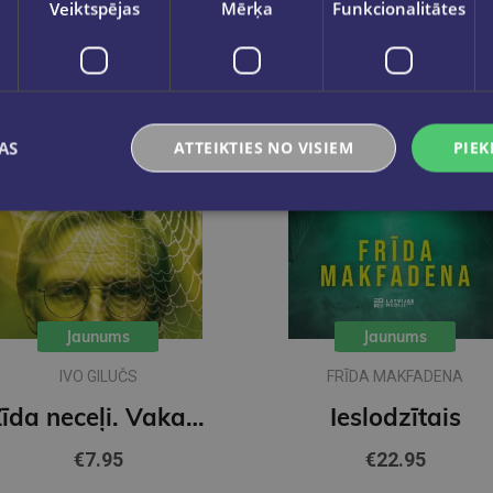
Veiktspējas
Mērķa
Funkcionalitātes
AS
ATTEIKTIES NO VISIEM
PIEK
Jaunums
Jaunums
IVO GILUČS
FRĪDA MAKFADENA
Zīda neceļi. Vakara romāns
Ieslodzītais
€7.95
€22.95