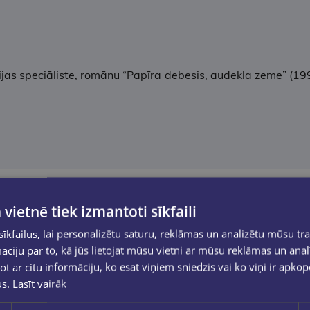
ijas speciāliste, romānu “Papīra debesis, audekla zeme” (199
 vietnē tiek izmantoti sīkfaili
kfailus, lai personalizētu saturu, reklāmas un analizētu mūsu tra
ciju par to, kā jūs lietojat mūsu vietni ar mūsu reklāmas un anal
ot ar citu informāciju, ko esat viņiem sniedzis vai ko viņi ir apko
us.
Lasīt vairāk