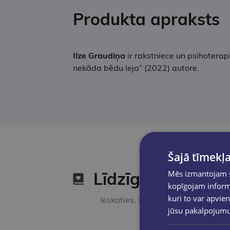
Produkta apraksts
Ilze Graudiņa
ir rakstniece un psihoterap
nekāda bēdu leja” (2022) autore.
Šajā tīmekļa
Mēs izmantojam sī
Līdzīgas preces
kopīgojam informā
kuri to var apvien
Ieskaties, varbūt noder
jūsu pakalpojum