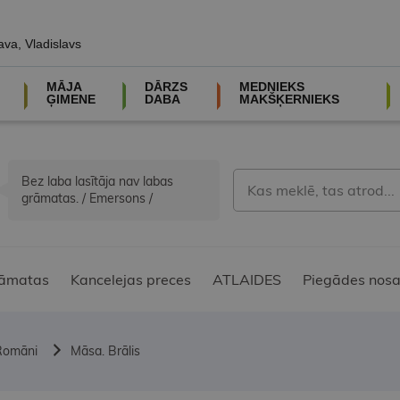
ava, Vladislavs
MĀJA
DĀRZS
MEDNIEKS
ĢIMENE
DABA
MAKŠĶERNIEKS
Bez laba lasītāja nav labas
grāmatas. / Emersons /
āmatas
Kancelejas preces
ATLAIDES
Piegādes nosa
Romāni
Māsa. Brālis