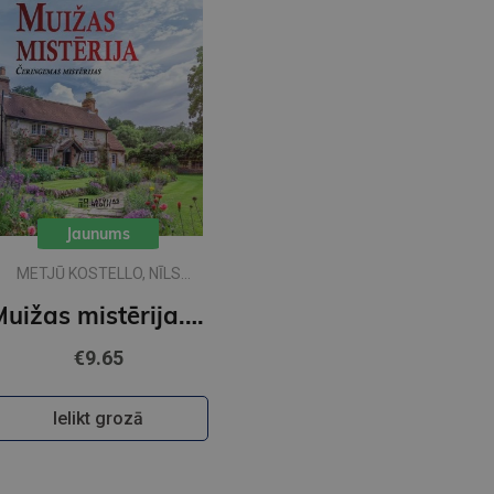
Jaunums
METJŪ KOSTELLO, NĪLS
RIČARDSS
Muižas mistērija. Vakara detektīvs
€9.65
Ielikt grozā