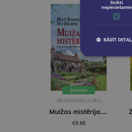
Strikti
nepieciešamie
RĀDĪT DETAĻ
Jaunums
METJŪ KOSTELLO, NĪLS
RIČARDSS
Muižas mistērija. Vakara detektīvs
€9.65