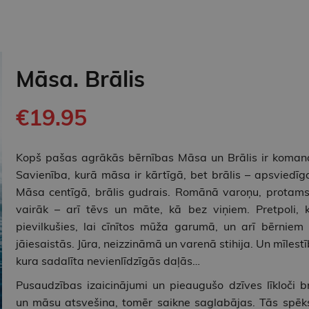
Māsa. Brālis
€19.95
Kopš pašas agrākās bērnības Māsa un Brālis ir koman
Savienība, kurā māsa ir kārtīgā, bet brālis – apsviedīga
Māsa centīgā, brālis gudrais. Romānā varoņu, protams,
vairāk – arī tēvs un māte, kā bez viņiem. Pretpoli, k
pievilkušies, lai cīnītos mūža garumā, un arī bērniem 
jāiesaistās. Jūra, neizzināmā un varenā stihija. Un mīlestī
kura sadalīta nevienlīdzīgās daļās…
Pusaudzības izaicinājumi un pieaugušo dzīves līkloči br
un māsu atsvešina, tomēr saikne saglabājas. Tās spēks