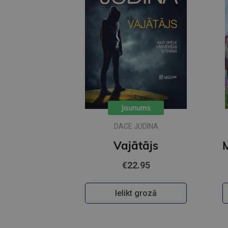
Jaunums
DACE JUDINA
Vajātājs
€22.95
Ielikt grozā