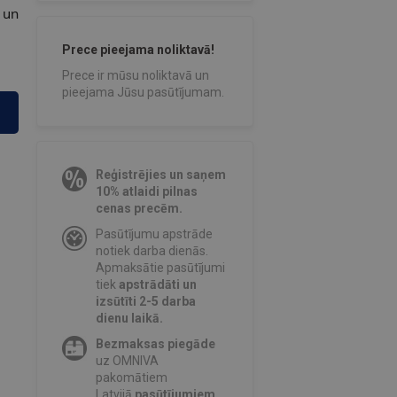
 un
Prece pieejama noliktavā!
Prece ir mūsu noliktavā un
pieejama Jūsu pasūtījumam.
Reģistrējies un saņem
10% atlaidi pilnas
cenas precēm.
Pasūtījumu apstrāde
notiek darba dienās.
Apmaksātie pasūtījumi
tiek
apstrādāti un
izsūtīti 2-5 darba
dienu laikā.
Bezmaksas piegāde
uz OMNIVA
pakomātiem
Latvijā
pasūtījumiem