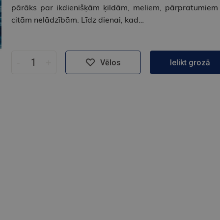
pārāks par ikdienišķām ķildām, meliem, pārpratumiem
citām nelādzībām. Līdz dienai, kad…
-
+
Vēlos
Ielikt grozā