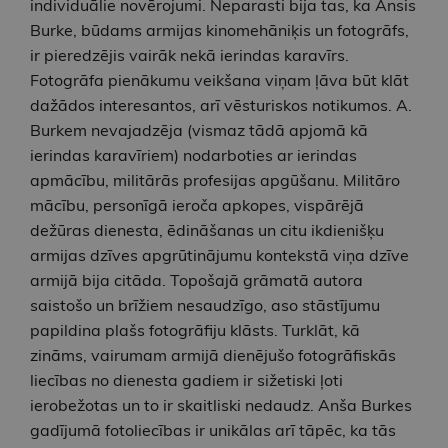
individuālie novērojumi. Neparasti bija tas, ka Ansis
Burke, būdams armijas kinomehāniķis un fotogrāfs,
ir pieredzējis vairāk nekā ierindas karavīrs.
Fotogrāfa pienākumu veikšana viņam ļāva būt klāt
dažādos interesantos, arī vēsturiskos notikumos. A.
Burkem nevajadzēja (vismaz tādā apjomā kā
ierindas karavīriem) nodarboties ar ierindas
apmācību, militārās profesijas apgūšanu. Militāro
mācību, personīgā ieroča apkopes, vispārējā
dežūras dienesta, ēdināšanas un citu ikdienišķu
armijas dzīves apgrūtinājumu kontekstā viņa dzīve
armijā bija citāda. Topošajā grāmatā autora
saistošo un brīžiem nesaudzīgo, aso stāstījumu
papildina plašs fotogrāfiju klāsts. Turklāt, kā
zināms, vairumam armijā dienējušo fotogrāfiskās
liecības no dienesta gadiem ir sižetiski ļoti
ierobežotas un to ir skaitliski nedaudz. Anša Burkes
gadījumā fotoliecības ir unikālas arī tāpēc, ka tās