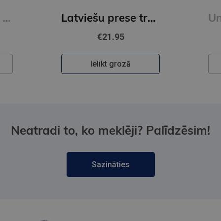
Latviešu prese trakajos deviņdesmitajos
Under the Soviet Boot
€20.95
Ielikt grozā
Neatradi to, ko meklēji? Palīdzēsim!
Sazināties