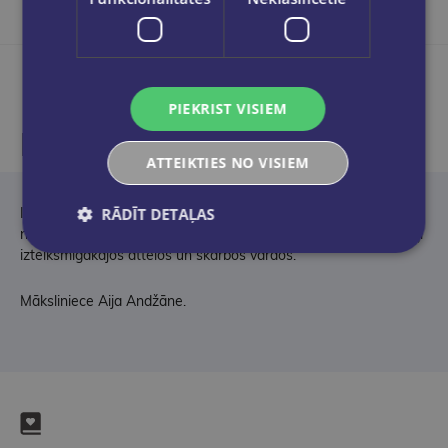
PIEKRIST VISIEM
Produkta apraksts
ATTEIKTIES NO VISIEM
Izdevniecība “Latvijas Mediji” grāmatā iekļāva tikai nelielu daļu
RĀDĪT DETAĻAS
no bagātīgā un vērtīgā materiāla, ļaujot autora balsij runāt skaļi
izteiksmīgākajos attēlos un skarbos vārdos.
Māksliniece Aija Andžāne.