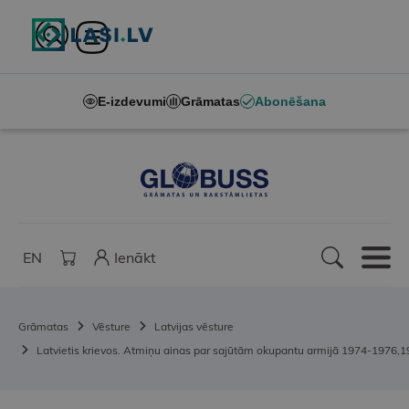
E-izdevumi
Grāmatas
Abonēšana
EN
Ienākt
Grāmatas
Vēsture
Latvijas vēsture
Latvietis krievos. Atmiņu ainas par sajūtām okupantu armijā 1974-1976,