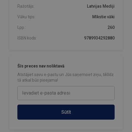
Ražotājs:
Latvijas Mediji
Vāku tips:
Mīkstie vāki
Lpp.:
260
ISBN kods:
9789934292880
Šīs preces nav noliktavā
Atstājiet savu e-pastu un Jūs saņemsiet ziņu, tiklīdz
tā atkal būs pieejama!
Sūtīt