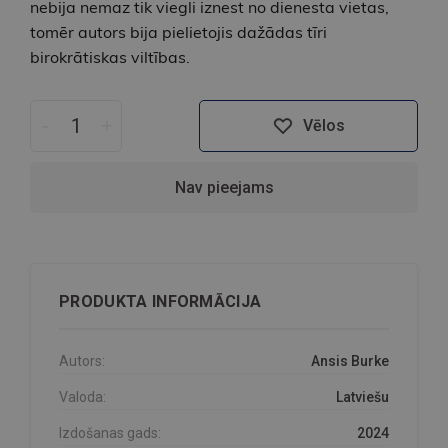
nebija nemaz tik viegli iznest no dienesta vietas,
tomēr autors bija pielietojis dažādas tīri
birokrātiskas viltības.
-
+
Vēlos
Nav pieejams
PRODUKTA INFORMĀCIJA
Autors:
Ansis Burke
Valoda:
Latviešu
Izdošanas gads:
2024