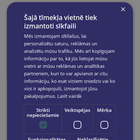
×
Reģistrējies un saņem 10% atlaidi pilnas
Šajā tīmekļa vietnē tiek
cenas precēm.
izmantoti sīkfaili
Pasūtījumu apstrāde notiek darba dienās.
Apmaksātie pasūtījumi tiek
apstrādāti un
Mēs izmantojam sīkfailus, lai
izsūtīti 2-5 darba dienu laikā.
personalizētu saturu, reklāmas un
Bezmaksas piegāde
uz OMNIVA
analizētu mūsu trafiku. Mēs arī kopīgojam
pakomātiem Latvijā
pasūtījumiem no €40.00.
informāciju par to, kā jūs lietojat mūsu
Bezmaksas piegāde jebkurā GLOBUSS
vietni ar mūsu reklāmas un analītikas
grāmatnīcā 1-5 darba dienu laikā, kad
partneriem, kuri to var apvienot ar citu
pasūtījums būs gatavs saņemšanai, saņemsi
informāciju, ko esat viņiem sniedzis vai ko
e-pastu un/ vai SMS.
viņi ir apkopojuši, izmantojot jūsu
pakalpojumus.
Lasīt vairāk
Strikti
Veiktspējas
Mērķa
nepieciešamie
Dalies sociālajos tīklos:
Funkcionalitātes
Neklasificētie