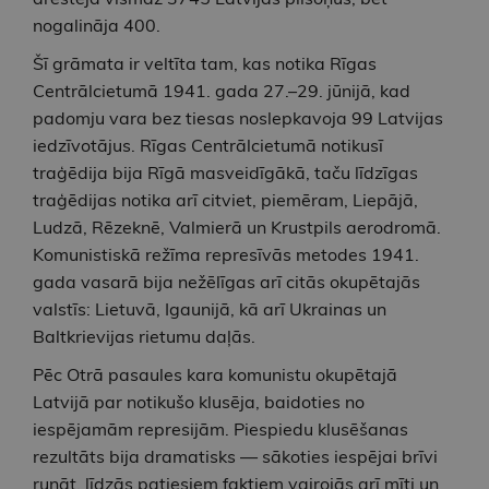
nogalināja 400.
Šī grāmata ir veltīta tam, kas notika Rīgas
Centrālcietumā 1941. gada 27.–29. jūnijā, kad
padomju vara bez tiesas noslepkavoja 99 Latvijas
iedzīvotājus. Rīgas Centrālcietumā notikusī
traģēdija bija Rīgā masveidīgākā, taču līdzīgas
traģēdijas notika arī citviet, piemēram, Liepājā,
Ludzā, Rēzeknē, Valmierā un Krustpils aerodromā.
Komunistiskā režīma represīvās metodes 1941.
gada vasarā bija nežēlīgas arī citās okupētajās
valstīs: Lietuvā, Igaunijā, kā arī Ukrainas un
Baltkrievijas rietumu daļās.
Pēc Otrā pasaules kara komunistu okupētajā
Latvijā par notikušo klusēja, baidoties no
iespējamām represijām. Piespiedu klusēšanas
rezultāts bija dramatisks –– sākoties iespējai brīvi
runāt, līdzās patiesiem faktiem vairojās arī mīti un