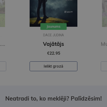
Jaunums
S
DACE JUDINA
Muižas mistērija. Vakara detektīvs
Vajātājs
€22.95
Ielikt grozā
Neatradi to, ko meklēji? Palīdzēsim!