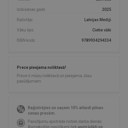
Izdošanas gads:
2025
Ražotājs:
Latvijas Mediji
Vāku tips:
Cietie vāki
ISBN kods:
9789934294334
Prece pieejama noliktavā!
Prece ir mūsu noliktavā un pieejama Jūsu
pasūtījumam.
Reģistrējies un saņem 10% atlaidi pilnas
cenas precēm.
Pasūtījumu apstrāde notiek darba dienās.
Apmaksātie pasūtījumi tiek
apstrādāti un