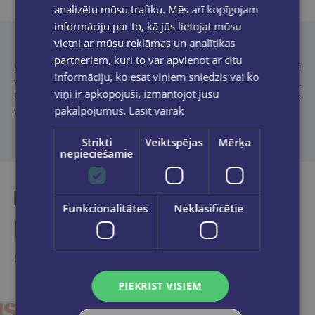
analizētu mūsu trafiku. Mēs arī kopīgojam
Produkta apraksts
informāciju par to, kā jūs lietojat mūsu
vietni ar mūsu reklāmas un analītikas
partneriem, kuri to var apvienot ar citu
Inese Dreimane
– vēsturniece un literāte. 2000. gadā ieguvusi
informāciju, ko esat viņiem sniedzis vai ko
vēstures maģistra grādu. Strādājusi Latvijas Okupācijas muzejā.
viņi ir apkopojuši, izmantojot jūsu
Pēta padomju okupācijas noziegumus. 2019. gadā iznācis viņas
pakalpojumus.
Lasīt vairāk
vēsturiskais romāns "Vēstule ar pielikumu".
Strikti
Veiktspējas
Mērķa
nepieciešamie
Funkcionalitātes
Neklasificētie
Līdzīgas preces
Ieskaties, varbūt noder
PIEKRIST VISIEM