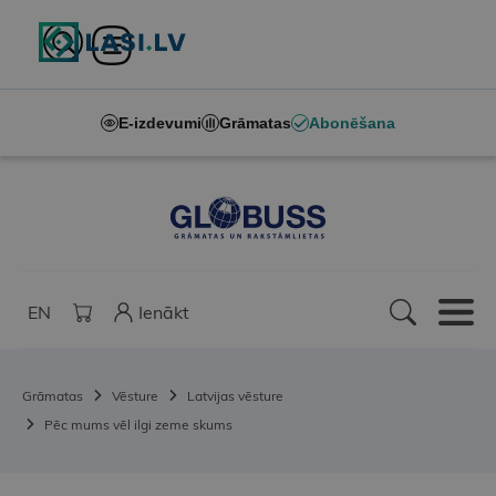
E-izdevumi
Grāmatas
Abonēšana
EN
Ienākt
Grāmatas
Vēsture
Latvijas vēsture
Pēc mums vēl ilgi zeme skums