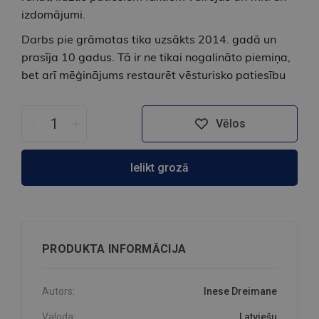
izdomājumi.
Darbs pie grāmatas tika uzsākts 2014. gadā un
prasīja 10 gadus. Tā ir ne tikai nogalināto piemiņa,
bet arī mēģinājums restaurēt vēsturisko patiesību
-
+
Vēlos
Ielikt grozā
PRODUKTA INFORMĀCIJA
Autors:
Inese Dreimane
Valoda:
Latviešu