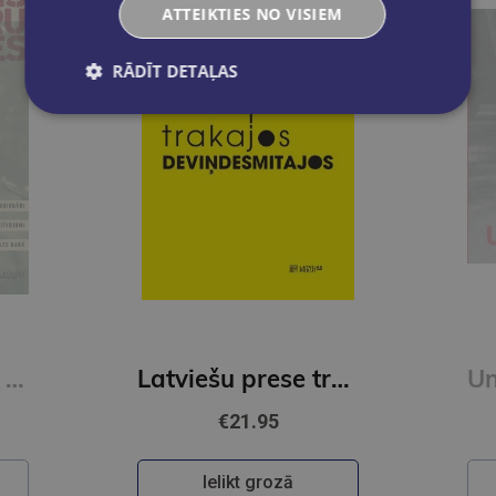
ATTEIKTIES NO VISIEM
RĀDĪT DETAĻAS
Pāris centimetru dzīves
Latviešu prese trakajos deviņdesmitajos
€21.95
Ielikt grozā