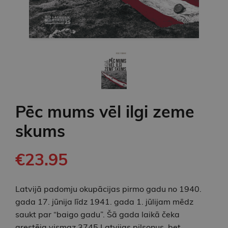
Pēc mums vēl ilgi zeme
skums
€23.95
Latvijā padomju okupācijas pirmo gadu no 1940.
gada 17. jūnija līdz 1941. gada 1. jūlijam mēdz
saukt par “baigo gadu”. Šā gada laikā čeka
arestēja vismaz 3745 Latvijas pilsoņus, bet