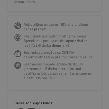
pasūtījumam.
Reģistrējies un saņem 10% atlaidi pilnas
cenas precēm.
Pasūtījumu apstrāde notiek darba dienās.
Apmaksātie pasūtījumi tiek
apstrādāti un
izsūtīti 2-5 darba dienu laikā.
Bezmaksas piegāde
uz OMNIVA
pakomātiem Latvijā
pasūtījumiem no €40.00.
Bezmaksas piegāde jebkurā GLOBUSS
grāmatnīcā 1-5 darba dienu laikā, kad
pasūtījums būs gatavs saņemšanai, saņemsi
e-pastu un/ vai SMS.
Dalies sociālajos tīklos: