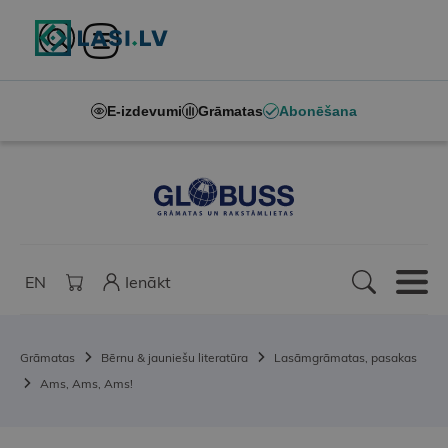
E-izdevumi
Grāmatas
Abonēšana
EN
Ienākt
Grāmatas
Bērnu & jauniešu literatūra
Lasāmgrāmatas, pasakas
Ams, Ams, Ams!