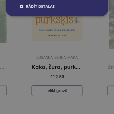
RĀDĪT DETAĻAS
SUSANNA ISERNA, MARA
FERRERO
Pļavā. Grāmata ar lukturīti
Kaka, čura, purkšķis
€12.50
Ielikt grozā