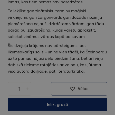
lomas, kas tiem nemaz nav paredzētas.
Te iekļūst gan zinātnisku terminu maģiski
virknējumi, gan žargonvārdi, gan dažādu nozīmju
piemērošana nejauši dzirdētam vārdam, gan tādu
parādību izgudrošana, kuras varētu aprakstīt,
saliekot zināmus vārdus kopā pa savam.
Šis dzejoļu krājums nav pārsteigums, bet
likumsakarīgs solis – un ne vien tādēļ, ka Šteinbergu
uz to pamudinājusi dēla piedzimšana, bet arī viņa
dabiskā tieksme rotaļāties ar valodu, kas jūtama
visā autora daiļradē, pat literatūrkritikā.
-
+
Vēlos
Ielikt grozā