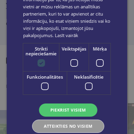
vairākas personālizstādes, piedalījies grafiķu kopizstādēs.
vietni ar mūsu reklāmas un analītikas
Tatarkins ir arī mākslas pedagogs.
partneriem, kuri to var apvienot ar citu
informāciju, ko esat viņiem sniedzis vai ko
Grāmatas dizainu veidojis
Artis Briedis
.
viņi ir apkopojuši, izmantojot jūsu
pakalpojumus.
Lasīt vairāk
Strikti
Veiktspējas
Mērķa
nepieciešamie
Līdzīgas preces
Funkcionalitātes
Neklasificētie
Ieskaties, varbūt noder
PIEKRIST VISIEM
ATTEIKTIES NO VISIEM