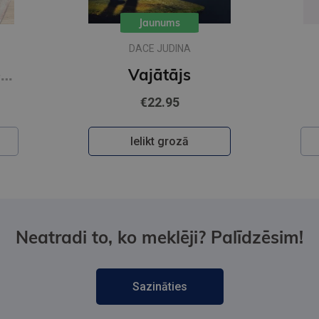
Jaunums
DACE JUDINA
Auroras Tīgārdenas mistērijas. Slepkavība lasītāju klubā. Vakara detektīvs
Vajātājs
€22.95
Ielikt grozā
Neatradi to, ko meklēji? Palīdzēsim!
Sazināties