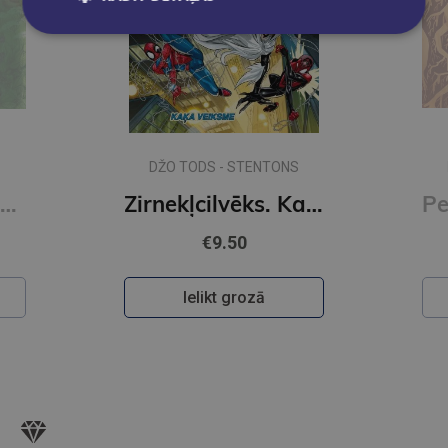
DŽO TODS - STENTONS
Pļavā. Grāmata ar lukturīti
Zirnekļcilvēks. Kaķa veiksme
€9.50
Ielikt grozā