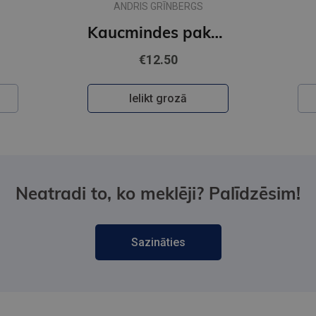
ANDRIS GRĪNBERGS
Kaucmindes pakavs
€12.50
Ielikt grozā
Neatradi to, ko meklēji? Palīdzēsim!
Sazināties