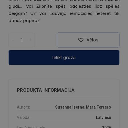
gludi… Vai Zilonīte spēs paciesties līdz spēles
beigām? Un vai Lauviņa iemācīsies netērēt tik
daudz papīra?
-
+
Vēlos
Ielikt grozā
PRODUKTA INFORMĀCIJA
Autors:
Susanna Iserna, Mara Ferrero
Valoda:
Latviešu
Izdošanas gads:
2026