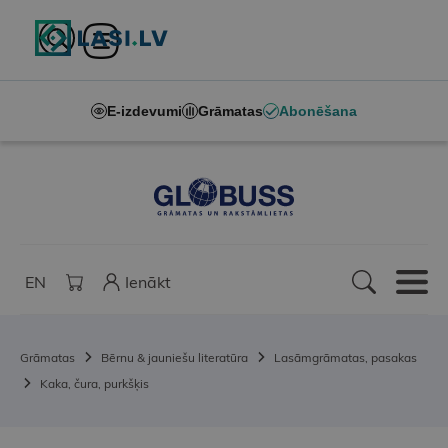
E-izdevumi
Grāmatas
Abonēšana
EN
Ienākt
Grāmatas
Bērnu & jauniešu literatūra
Lasāmgrāmatas, pasakas
Kaka, čura, purkšķis