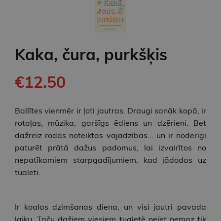
Kaka, čura, purkšķis
€12.50
Ballītes vienmēr ir ļoti jautras. Draugi sanāk kopā, ir
rotaļas, mūzika, garšīgs ēdiens un dzērieni. Bet
dažreiz rodas noteiktas vajadzības... un ir noderīgi
paturēt prātā dažus padomus, lai izvairītos no
nepatīkamiem starpgadījumiem, kad jādodas uz
tualeti.
Ir koalas dzimšanas diena, un visi jautri pavada
laiku. Taču dažiem viesiem tualetē neiet nemaz tik