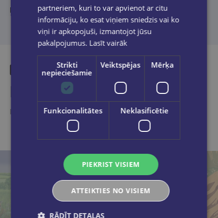
partneriem, kuri to var apvienot ar citu
No spāņu valodas tulkojusi Baiba Liepiņa
informāciju, ko esat viņiem sniedzis vai ko
viņi ir apkopojuši, izmantojot jūsu
pakalpojumus.
Lasīt vairāk
Strikti
Veiktspējas
Mērķa
nepieciešamie
Līdzīgas preces
Funkcionalitātes
Neklasificētie
Ieskaties, varbūt noder
PIEKRIST VISIEM
ATTEIKTIES NO VISIEM
RĀDĪT DETAĻAS