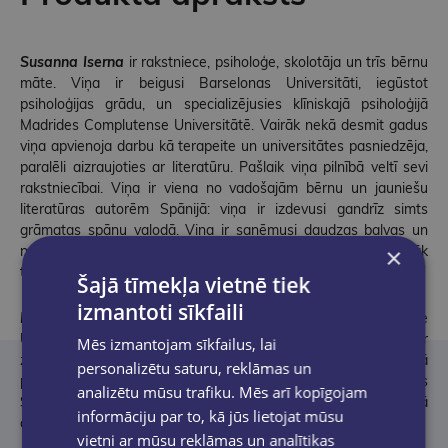
Susanna Iserna
ir rakstniece, psiholoģe, skolotāja un trīs bērnu
māte. Viņa ir beigusi Barselonas Universitāti, iegūstot
psiholoģijas grādu, un specializējusies klīniskajā psiholoģijā
Madrides Complutense Universitātē. Vairāk nekā desmit gadus
viņa apvienoja darbu kā terapeite un universitātes pasniedzēja,
paralēli aizraujoties ar literatūru. Pašlaik viņa pilnībā veltī sevi
rakstniecībai. Viņa ir viena no vadošajām bērnu un jauniešu
literatūras autorēm Spānijā: viņa ir izdevusi gandrīz simts
grāmatas spāņu valodā. Viņa ir saņēmusi daudzas balvas un
nesen Servantesa institūts viņu pasludināja par 12. visvairāk
×
tulkoto spāņu autori pasaulē.
Šajā tīmekļa vietnē tiek
izmantoti sīkfaili
Mara Ferero
studējusi mākslu Madrides Complutense
Universitātē. Aizrautīga mākslas cienītāja, eksperimentē ar
Mēs izmantojam sīkfailus, lai
zīmēšanu, gleznošanu, keramiku un sietspiedi. Pašlaik strādā
personalizētu saturu, reklāmas un
par ilustratori, ilustrējusi vairāk nekā piecdesmit grāmatas
analizētu mūsu trafiku. Mēs arī kopīgojam
Spānijā, ASV un Korejā, kā arī izdevusi piecas grāmatas kā
informāciju par to, kā jūs lietojat mūsu
autore un ilustratore.
vietni ar mūsu reklāmas un analītikas