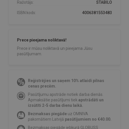
Ražotājs:
STABILO
ISBN kods:
4006381553483
Prece pieejama noliktavā!
Prece ir mūsu noliktavā un pieejama Jūsu
pasūtījumam.
Reģistrējies un saņem 10% atlaidi pilnas
cenas precēm.
Pasūtījumu apstrāde notiek darba dienās.
Apmaksātie pasūtījumi tiek
apstrādāti un
izsūtīti 2-5 darba dienu laikā.
Bezmaksas piegāde
uz OMNIVA
pakomātiem Latvijā
pasūtījumiem no €40.00.
Bezmaksas piegāde jebkurā GLOBUSS