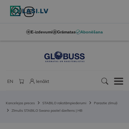
E-izdevumi
Grāmatas
Abonēšana
EN
Ienākt
Kancelejas preces
STABILO rakstāmpiederumi
Parastie zīmuļi
Zīmulis STABILO Swano pastel dzeltens | HB