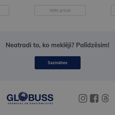
Ielikt grozā
Neatradi to, ko meklēji? Palīdzēsim!
Sazināties