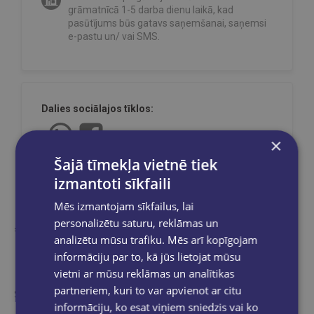
grāmatnīcā 1-5 darba dienu laikā, kad
pasūtījums būs gatavs saņemšanai, saņemsi
e-pastu un/ vai SMS.
Dalies sociālajos tīklos:
×
Šajā tīmekļa vietnē tiek
izmantoti sīkfaili
Mēs izmantojam sīkfailus, lai
personalizētu saturu, reklāmas un
analizētu mūsu trafiku. Mēs arī kopīgojam
informāciju par to, kā jūs lietojat mūsu
Kāds nesen iegādājās
vietni ar mūsu reklāmas un analītikas
partneriem, kuri to var apvienot ar citu
Šīs preces ir pamanījuši citi e-veikala apmeklētāji
informāciju, ko esat viņiem sniedzis vai ko