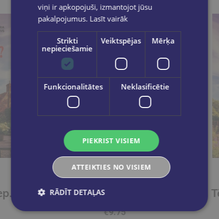
viņi ir apkopojuši, izmantojot jūsu
pakalpojumus.
Lasīt vairāk
Strikti
Veiktspējas
Mērķa
nepieciešamie
Funkcionalitātes
Neklasificētie
PIEKRIST VISIEM
ATTEIKTIES NO VISIEM
ELENA BĀRKSDEILA
Tēju? Kafiju? Slepkavību! Melu meistarība (e-grāmata)
Tēju? Kafiju? Slepkavību? Vakara detektīvs
RĀDĪT DETAĻAS
€9.75