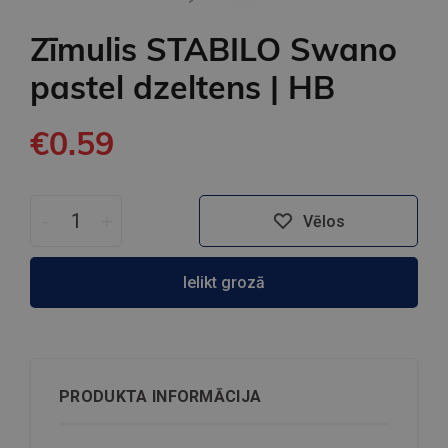
Zīmulis STABILO Swano
pastel dzeltens | HB
€0.59
-
+
Vēlos
Ielikt grozā
PRODUKTA INFORMĀCIJA