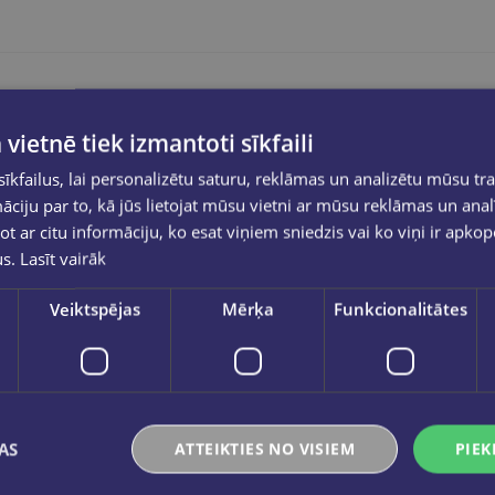
 vietnē tiek izmantoti sīkfaili
kfailus, lai personalizētu saturu, reklāmas un analizētu mūsu tra
ciju par to, kā jūs lietojat mūsu vietni ar mūsu reklāmas un anal
ot ar citu informāciju, ko esat viņiem sniedzis vai ko viņi ir apko
iežas starptautiskās sensācijas "Divine Rivals" pasaulē ar 
us.
Lasīt vairāk
n pirms Enva nodziedāja savu dziesmu, jauna dieviete klejo
Veiktspējas
Mērķa
Funkcionalitātes
lda ir jaunākā dieviete savā klanā, apveltīta ar pazemīgu v
i jāpieaug ātrāk nekā vairumam citu. Viņa var būt pazīstama 
em nāvējošu, otru - mirstīgu zēnu, kurš par viņu sapņo, neskat
AS
ATTEIKTIES NO VISIEM
PIEK
rakstīja Matildai savas dzīves tumšākajā naktī, lūdzot palīd
a, uz visiem laikiem nocietinot viņa sirdi pret dieviem. Tas n