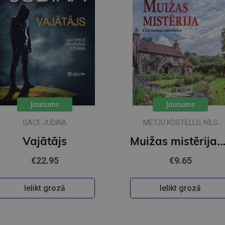
Jaunums
Jaunums
DACE JUDINA
METJŪ KOSTELLO, NĪLS
RIČARDSS
Vajātājs
Muižas mistērija. Va
€22.95
€9.65
Ielikt grozā
Ielikt grozā