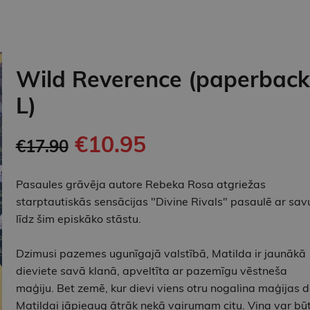
Wild Reverence (paperback
L)
€10.95
€17.90
Pasaules grāvēja autore Rebeka Rosa atgriežas
starptautiskās sensācijas "Divine Rivals" pasaulē ar sav
līdz šim episkāko stāstu.
Dzimusi pazemes ugunīgajā valstībā, Matilda ir jaunākā
dieviete savā klanā, apveltīta ar pazemīgu vēstneša
maģiju. Bet zemē, kur dievi viens otru nogalina maģijas d
Matildai jāpieaug ātrāk nekā vairumam citu. Viņa var bū