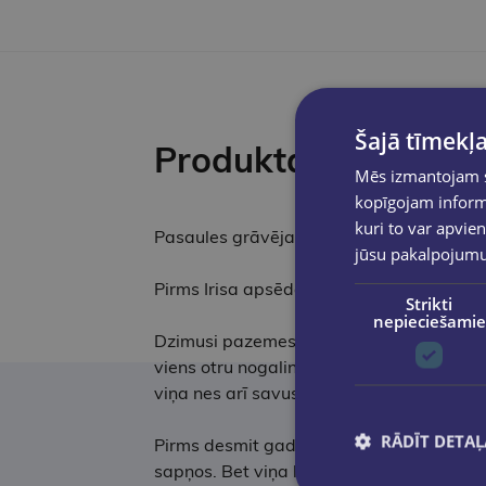
Šajā tīmekļa
Produkta apraksts
Mēs izmantojam sī
kopīgojam informā
kuri to var apvien
Pasaules grāvēja autore Rebeka Rosa atgr
jūsu pakalpojum
Pirms Irisa apsēdās pie rakstāmmašīnas u
Strikti
nepieciešamie
Dzimusi pazemes ugunīgajā valstībā, Mati
viens otru nogalina maģijas dēļ, Matilda
viņa nes arī savus noslēpumus: vienu no ti
RĀDĪT DETAĻ
Pirms desmit gadiem Vincents no Beketas 
sapņos. Bet viņa lūgšana palika neatbildēt