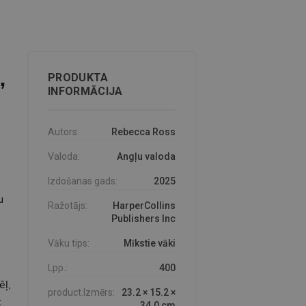
,
PRODUKTA
INFORMĀCIJA
Autors:
Rebecca Ross
Valoda:
Angļu valoda
Izdošanas gads:
2025
u
Ražotājs:
HarperCollins
Publishers Inc
Vāku tips:
Mīkstie vāki
Lpp.:
400
ēļ,
product.Izmērs:
23.2 × 15.2 ×
t
34.0 cm