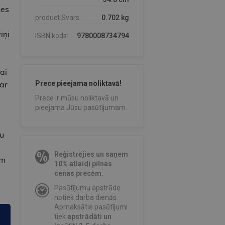
nes
product.Svars:
0.702 kg
iņi
ISBN kods:
9780008734794
ai
ar
Prece pieejama noliktavā!
Prece ir mūsu noliktavā un
pieejama Jūsu pasūtījumam.
du
Reģistrējies un saņem
īm
10% atlaidi pilnas
cenas precēm.
Pasūtījumu apstrāde
notiek darba dienās.
Apmaksātie pasūtījumi
tiek
apstrādāti un