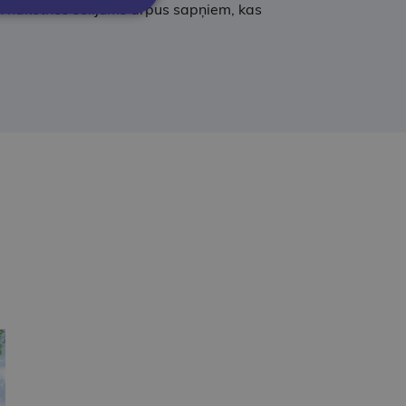
 un nākotnes solījums ārpus sapņiem, kas