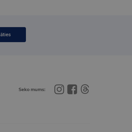
āties
Seko mums: