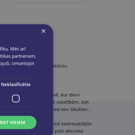
×
fiku. Mēs arī
ītikas partneriem,
pojuši, izmantojot
savu līdz šim episkāko stāstu.
ja sapņos...
Neklasificētie
ēstneša maģiju. Bet zemē, kur dievi
ar to, ka nes vēstules pa valstībām, bet
oties uz to, ka viņi nekad nav tikušies...
RIST VISIEM
zību dievietei, ar kuru viņš sadraudzējās
otiek līdz brīdim, kad tā pati dieviete