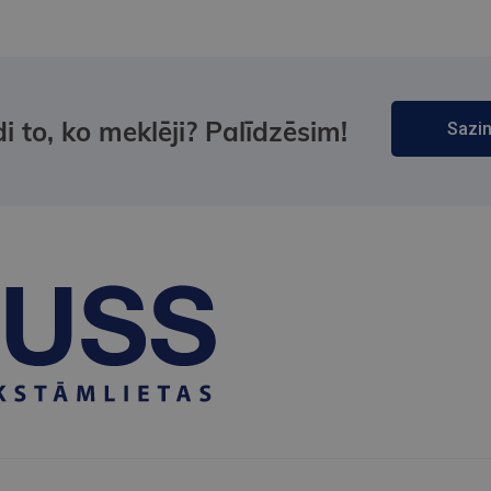
i to, ko meklēji? Palīdzēsim!
Sazin