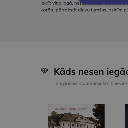
iekrīt viņa logā, nesot vēstuli, kas main
varētu pārrakstīt dievu tumšos, asinīm pies
Kāds nesen iegā
Šīs preces ir pamanījuši citi e-vei