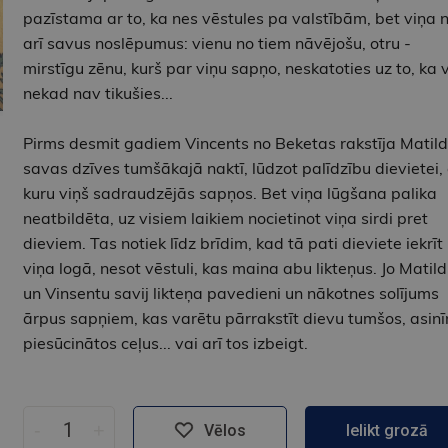
pazīstama ar to, ka nes vēstules pa valstībām, bet viņa 
arī savus noslēpumus: vienu no tiem nāvējošu, otru -
mirstīgu zēnu, kurš par viņu sapņo, neskatoties uz to, ka v
nekad nav tikušies...
Pirms desmit gadiem Vincents no Beketas rakstīja Matild
savas dzīves tumšākajā naktī, lūdzot palīdzību dievietei, 
kuru viņš sadraudzējās sapņos. Bet viņa lūgšana palika
neatbildēta, uz visiem laikiem nocietinot viņa sirdi pret
dieviem. Tas notiek līdz brīdim, kad tā pati dieviete iekrīt
viņa logā, nesot vēstuli, kas maina abu likteņus. Jo Matil
un Vinsentu savij likteņa pavedieni un nākotnes solījums
ārpus sapņiem, kas varētu pārrakstīt dievu tumšos, asin
piesūcinātos ceļus... vai arī tos izbeigt.
-
+
Vēlos
Ielikt grozā