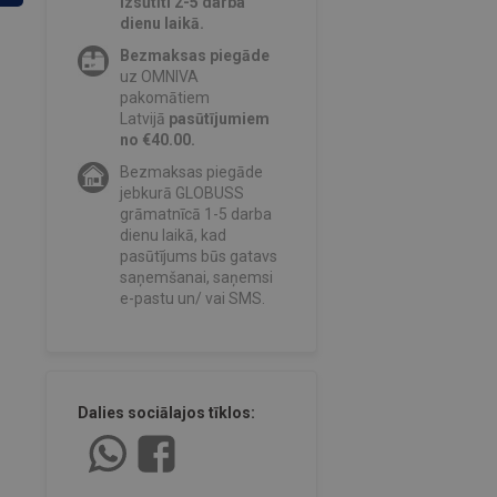
izsūtīti 2-5 darba
dienu laikā.
Bezmaksas piegāde
uz OMNIVA
pakomātiem
Latvijā
pasūtījumiem
no €40.00.
Bezmaksas piegāde
jebkurā GLOBUSS
grāmatnīcā 1-5 darba
dienu laikā, kad
pasūtījums būs gatavs
saņemšanai, saņemsi
e-pastu un/ vai SMS.
Dalies sociālajos tīklos: