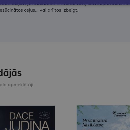
a abu likteņus. Jo Matildu un Vinsentu savij likteņa pavedieni
ūcinātos ceļus... vai arī tos izbeigt.
dājās
kala apmeklētāji