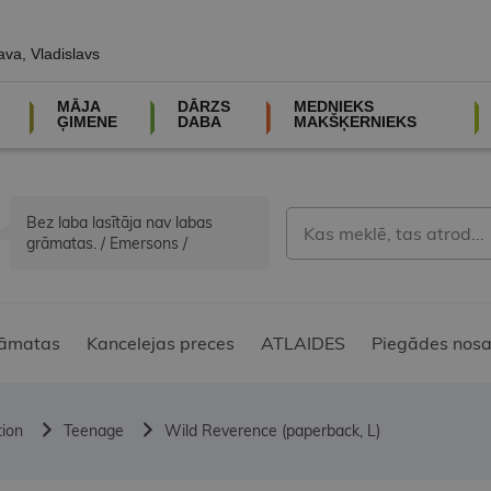
ava, Vladislavs
MĀJA
DĀRZS
MEDNIEKS
ĢIMENE
DABA
MAKŠĶERNIEKS
Bez laba lasītāja nav labas
grāmatas. / Emersons /
āmatas
Kancelejas preces
ATLAIDES
Piegādes nosa
tion
Teenage
Wild Reverence (paperback, L)