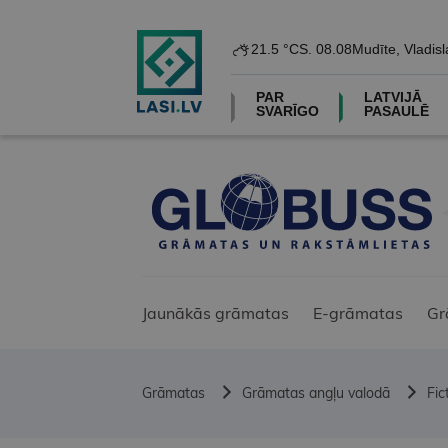
21.5 °C
S. 08.08
Mudīte, Vladisl
PAR
LATVIJĀ
SVARĪGO
PASAULĒ
Jaunākās grāmatas
E-grāmatas
Gr
Grāmatas
Grāmatas angļu valodā
Fic