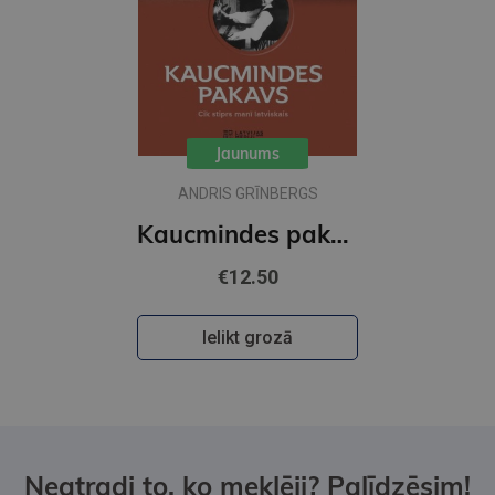
Jaunums
ANDRIS GRĪNBERGS
Kaucmindes pakavs
€12.50
Ielikt grozā
Neatradi to, ko meklēji? Palīdzēsim!