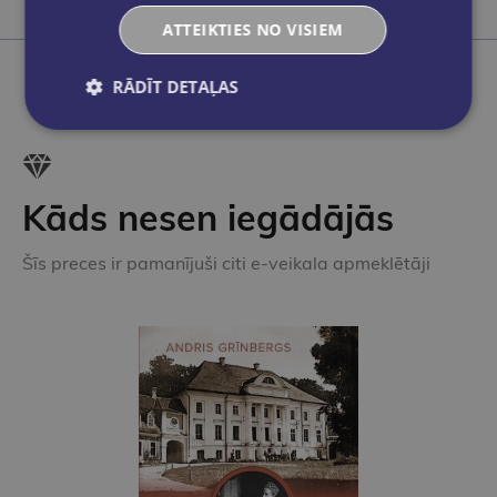
Ielikt grozā
ATTEIKTIES NO VISIEM
RĀDĪT DETAĻAS
Kāds nesen iegādājās
Šīs preces ir pamanījuši citi e-veikala apmeklētāji