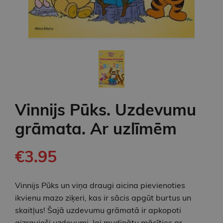
Vinnijs Pūks. Uzdevumu
grāmata. Ar uzlīmēm
€3.95
Vinnijs Pūks un viņa draugi aicina pievienoties
ikvienu mazo ziķeri, kas ir sācis apgūt burtus un
skaitļus! Šajā uzdevumu grāmatā ir apkopoti
aizraujoši uzdevumi, lai mudinātu mācīties ar