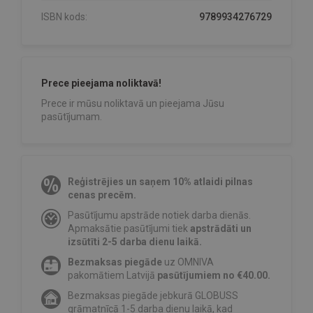
ISBN kods:
9789934276729
Prece pieejama noliktavā!
Prece ir mūsu noliktavā un pieejama Jūsu
pasūtījumam.
Reģistrējies un saņem 10% atlaidi pilnas
cenas precēm.
Pasūtījumu apstrāde notiek darba dienās.
Apmaksātie pasūtījumi tiek
apstrādāti un
izsūtīti 2-5 darba dienu laikā.
Bezmaksas piegāde
uz OMNIVA
pakomātiem Latvijā
pasūtījumiem no €40.00.
Bezmaksas piegāde jebkurā GLOBUSS
grāmatnīcā 1-5 darba dienu laikā, kad