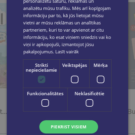
personalizētu saturu, reklāmas un
analizētu mūsu trafiku. Mēs arī kopīgojam
informāciju par to, kā jūs lietojat mūsu
vietni ar mūsu reklāmas un analītikas
partneriem, kuri to var apvienot ar citu
informāciju, ko esat viņiem sniedzis vai ko
viņi ir apkopojuši, izmantojot jūsu
pakalpojumus.
Lasīt vairāk
Strikti
Veiktspējas
Mērķa
nepieciešamie
Funkcionalitātes
Neklasificētie
Skudriņa Kāpēcīte. Burti
Skudriņa Kāpēcīte. Paslēpes. Atrodi un atzīmē!
€3.55
PIEKRIST VISIEM