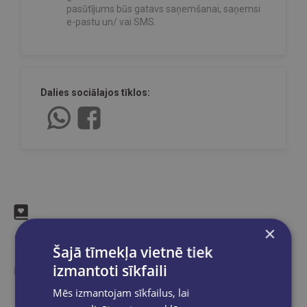
pasūtījums būs gatavs saņemšanai, saņemsi
e-pastu un/ vai SMS.
Dalies sociālajos tīklos:
×
Līdzīgas preces
Šajā tīmekļa vietnē tiek
izmantoti sīkfaili
Ieskaties, varbūt noder
Mēs izmantojam sīkfailus, lai