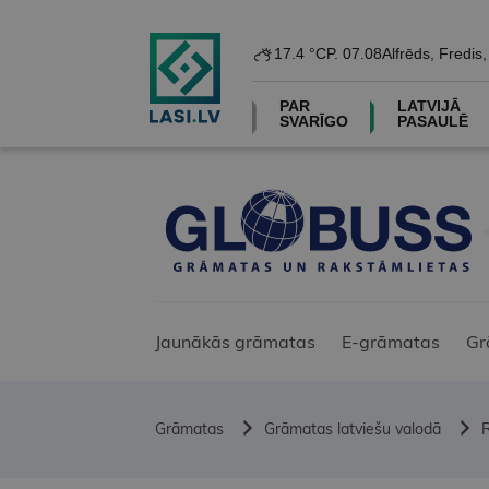
17.4 °C
P. 07.08
Alfrēds, Fredis
PAR
LATVIJĀ
SVARĪGO
PASAULĒ
Jaunākās grāmatas
E-grāmatas
Gr
Grāmatas
Grāmatas latviešu valodā