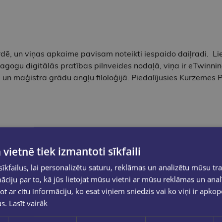
, un viņas apkaime pavisam noteikti iespaido daiļradi. Li
ogu digitālās pratības pilnveides nodaļā, viņa ir eTwinning
a un maģistra grādu angļu filoloģijā. Piedalījusies Kurzeme
 vietnē tiek izmantoti sīkfaili
kfailus, lai personalizētu saturu, reklāmas un analizētu mūsu tra
ciju par to, kā jūs lietojat mūsu vietni ar mūsu reklāmas un anal
it rāmi un garlaicīgi, tad šis romāns tevi pārliecinās par pret
ot ar citu informāciju, ko esat viņiem sniedzis vai ko viņi ir apko
us.
Lasīt vairāk
dzīvotāju priekus un likstas, ļāvusi norimt un uzplaukt jaunā