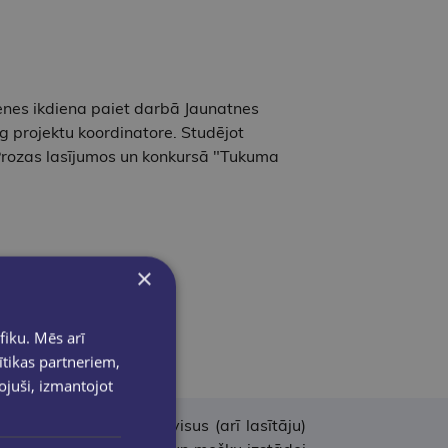
enes ikdiena paiet darbā Jaunatnes
 projektu koordinatore. Studējot
s Prozas lasījumos un konkursā "Tukuma
×
fiku. Mēs arī
ītikas partneriem,
ējo.
pojuši, izmantojot
m kaislībām, ieraujot visus (arī lasītāju)