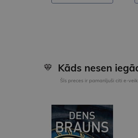
Kāds nesen iegā
Šīs preces ir pamanījuši citi e-vei