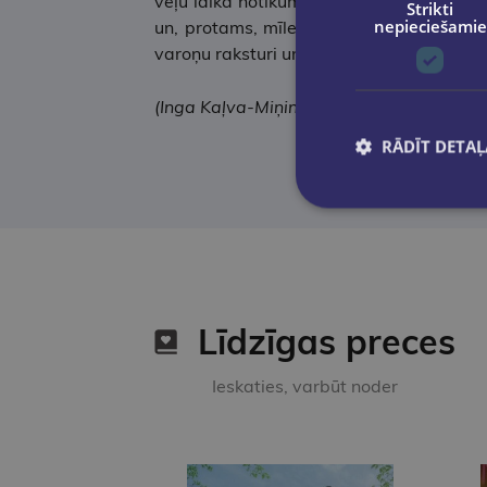
veļu laika notikumu virpulī, kur sava lo
Strikti
nepieciešamie
un, protams, mīlestībai. Ar kinematogrāfi
varoņu raksturi un humora klātesamība ir
(Inga Kaļva-Miņina, žurnāliste, literāte,
RĀDĪT DETAĻ
Līdzīgas preces
Ieskaties, varbūt noder