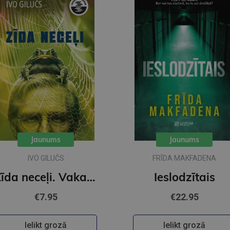
Jaunums
Jaunums
IVO GILUČS
FRĪDA MAKFADENA
Zīda neceļi. Vakara romāns
Ieslodzītais
€7.95
€22.95
Ielikt grozā
Ielikt grozā