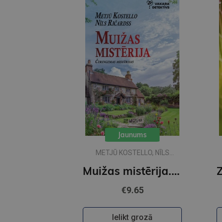
Jaunums
METJŪ KOSTELLO, NĪLS
RIČARDSS
Muižas mistērija. Vakara detektīvs
€9.65
Ielikt grozā