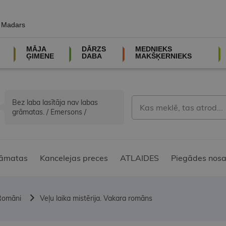
, Madars
MĀJA
DĀRZS
MEDNIEKS
ĢIMENE
DABA
MAKŠĶERNIEKS
Bez laba lasītāja nav labas
grāmatas. / Emersons /
āmatas
Kancelejas preces
ATLAIDES
Piegādes nosa
Romāni
Veļu laika mistērija. Vakara romāns