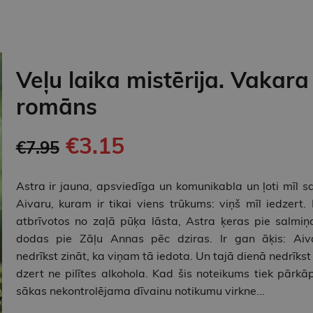
Veļu laika mistērija. Vakara
romāns
€3.15
€7.95
Astra ir jauna, apsviedīga un komunikabla un ļoti mīl s
Aivaru, kuram ir tikai viens trūkums: viņš mīl iedzert. 
atbrīvotos no zaļā pūķa lāsta, Astra ķeras pie salmiņ
dodas pie Zāļu Annas pēc dziras. Ir gan āķis: Aiv
nedrīkst zināt, ka viņam tā iedota. Un tajā dienā nedrīkst 
dzert ne pilītes alkohola. Kad šis noteikums tiek pārkāp
sākas nekontrolējama dīvainu notikumu virkne...