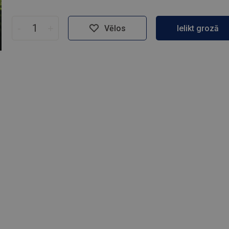
-
+
Vēlos
Ielikt grozā