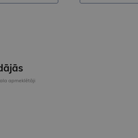
dājās
kala apmeklētāji