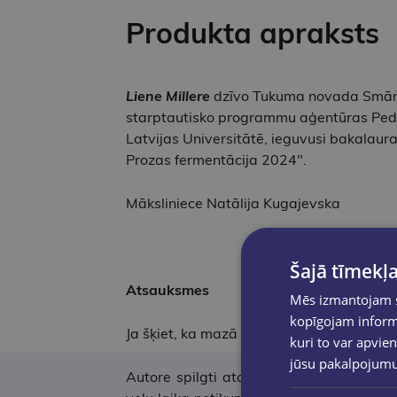
Produkta apraksts
Liene Millere
dzīvo Tukuma novada Smārdē
starptautisko programmu aģentūras Pedag
Latvijas Universitātē, ieguvusi bakalaur
Prozas fermentācija 2024".
Māksliniece Natālija Kugajevska
Šajā tīmekļa
Atsauksmes
Mēs izmantojam sī
kopīgojam informā
Ja šķiet, ka mazā ciematā ikdienas dzīve r
kuri to var apvien
jūsu pakalpojum
Autore spilgti atainojusi Vētras ciema ie