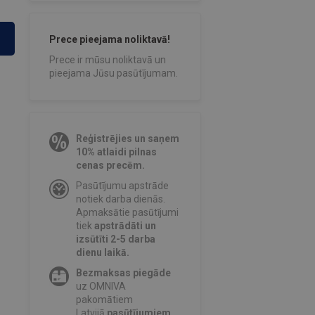
Prece pieejama noliktavā!
Prece ir mūsu noliktavā un
pieejama Jūsu pasūtījumam.
Reģistrējies un saņem
10% atlaidi pilnas
cenas precēm.
Pasūtījumu apstrāde
notiek darba dienās.
Apmaksātie pasūtījumi
tiek
apstrādāti un
izsūtīti 2-5 darba
dienu laikā.
Bezmaksas piegāde
uz OMNIVA
pakomātiem
Latvijā
pasūtījumiem