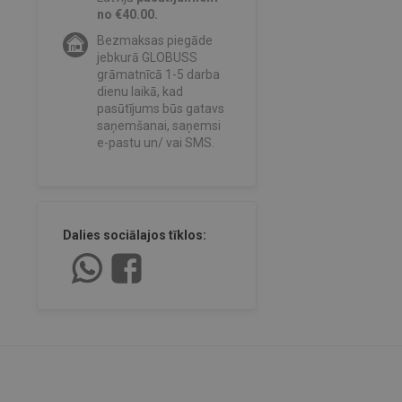
no €40.00.
Bezmaksas piegāde
jebkurā GLOBUSS
grāmatnīcā 1-5 darba
dienu laikā, kad
pasūtījums būs gatavs
saņemšanai, saņemsi
e-pastu un/ vai SMS.
Dalies sociālajos tīklos: