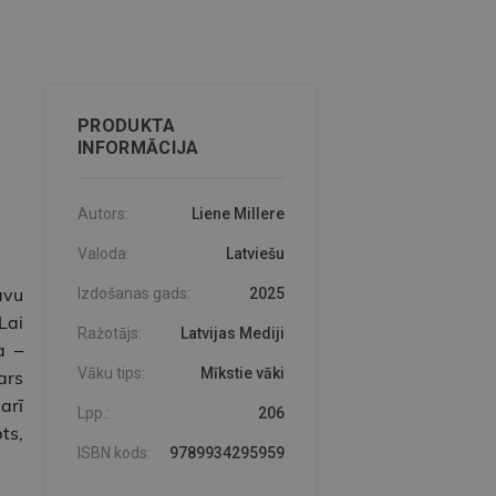
PRODUKTA
INFORMĀCIJA
Autors:
Liene Millere
Valoda:
Latviešu
avu
Izdošanas gads:
2025
Lai
Ražotājs:
Latvijas Mediji
a –
Vāku tips:
Mīkstie vāki
ars
arī
Lpp.:
206
ts,
ISBN kods:
9789934295959