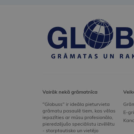
Vairāk nekā grāmatnīca
Veik
"Globuss" ir ideāla pieturvieta
Grām
grāmatu pasaulē tiem, kas vēlas
E-gr
iepazīties ar mūsu profesionālo,
Kanc
pieredzējušo speciālistu izvēlētu
- starptautisko un vietējo