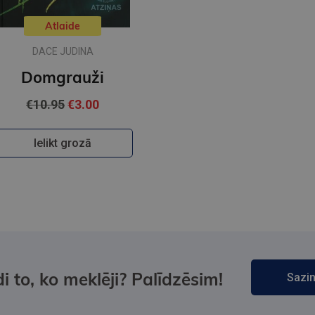
Atlaide
DACE JUDINA
Domgrauži
€10.95
€3.00
Ielikt grozā
i to, ko meklēji? Palīdzēsim!
Sazin