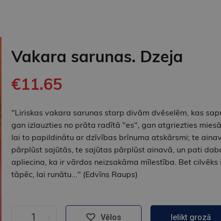
Vakara sarunas. Dzeja
€11.65
"Liriskas vakara sarunas starp divām dvēselēm, kas sap
gan izlauzties no prāta radītā "es", gan atgriezties miesā
lai to papildinātu ar dzīvības brīnuma atskārsmi; te aina
pārplūst sajūtās, te sajūtas pārplūst ainavā, un pati dab
apliecina, ka ir vārdos neizsakāma mīlestība. Bet cilvēks 
tāpēc, lai runātu..." (Edvīns Raups)
-
+
Vēlos
Ielikt grozā