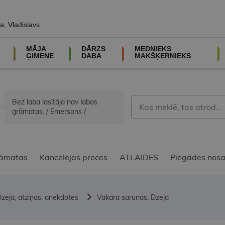
a, Vladislavs
MĀJA
DĀRZS
MEDNIEKS
ĢIMENE
DABA
MAKŠĶERNIEKS
Bez laba lasītāja nav labas
grāmatas. / Emersons /
āmatas
Kancelejas preces
ATLAIDES
Piegādes nosa
zeja, atziņas, anekdotes
Vakara sarunas. Dzeja