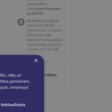
pakomātiem
Latvijā
pasūtījumiem
no €40.00.
Bezmaksas piegāde
jebkurā GLOBUSS
grāmatnīcā 1-5 darba
dienu laikā, kad
pasūtījums būs gatavs
saņemšanai, saņemsi
e-pastu un/ vai SMS.
×
fiku. Mēs arī
Dalies sociālajos tīklos:
ītikas partneriem,
pojuši, izmantojot
Neklasificētie