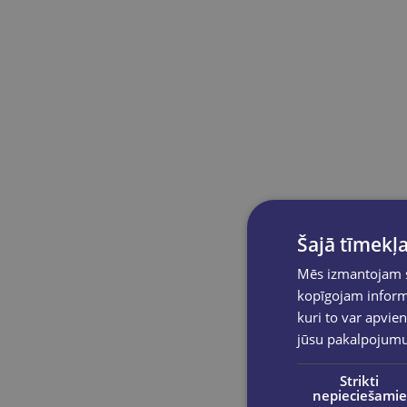
Šajā tīmekļa
Mēs izmantojam sī
kopīgojam informā
kuri to var apvien
jūsu pakalpojum
Strikti
nepieciešamie