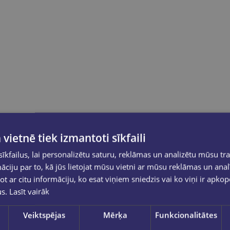
 vietnē tiek izmantoti sīkfaili
kfailus, lai personalizētu saturu, reklāmas un analizētu mūsu tra
ciju par to, kā jūs lietojat mūsu vietni ar mūsu reklāmas un anal
ot ar citu informāciju, ko esat viņiem sniedzis vai ko viņi ir apko
us.
Lasīt vairāk
Veiktspējas
Mērķa
Funkcionalitātes