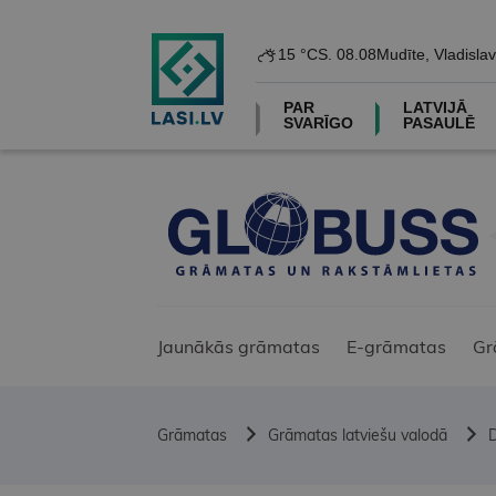
15 °C
S. 08.08
Mudīte, Vladislav
PAR
LATVIJĀ
SVARĪGO
PASAULĒ
Jaunākās grāmatas
E-grāmatas
Gr
Grāmatas
Grāmatas latviešu valodā
D