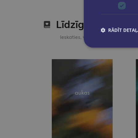
Līdzīgas preces
RĀDĪT DETAĻ
Ieskaties, varbūt noder