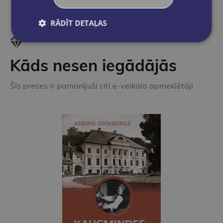
RĀDĪT DETAĻAS
Kāds nesen iegādājās
Šīs preces ir pamanījuši citi e-veikala apmeklētāji