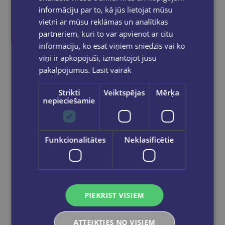
informāciju par to, kā jūs lietojat mūsu
Reģistrējies un saņem 10% atlaidi pilnas
vietni ar mūsu reklāmas un analītikas
cenas precēm.
partneriem, kuri to var apvienot ar citu
Pasūtījumu apstrāde notiek darba dienās.
informāciju, ko esat viņiem sniedzis vai ko
Apmaksātie pasūtījumi tiek
apstrādāti un
viņi ir apkopojuši, izmantojot jūsu
izsūtīti 2-5 darba dienu laikā.
pakalpojumus.
Lasīt vairāk
Bezmaksas piegāde
uz OMNIVA
pakomātiem Latvijā
pasūtījumiem no €40.00.
Strikti
Veiktspējas
Mērķa
Bezmaksas piegāde jebkurā GLOBUSS
nepieciešamie
grāmatnīcā 1-5 darba dienu laikā, kad
pasūtījums būs gatavs saņemšanai, saņemsi
e-pastu un/ vai SMS.
Funkcionalitātes
Neklasificētie
Dalies sociālajos tīklos:
PIEKRIST VISIEM
ATTEIKTIES NO VISIEM