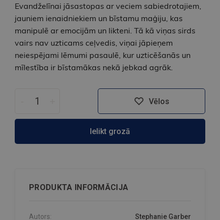
Evandželīnai jāsastopas ar veciem sabiedrotajiem,
jauniem ienaidniekiem un bīstamu maģiju, kas
manipulē ar emocijām un likteni. Tā kā viņas sirds
vairs nav uzticams ceļvedis, viņai jāpieņem
neiespējami lēmumi pasaulē, kur uzticēšanās un
mīlestība ir bīstamākas nekā jebkad agrāk.
-
+
Vēlos
Ielikt grozā
PRODUKTA INFORMĀCIJA
Autors:
Stephanie Garber