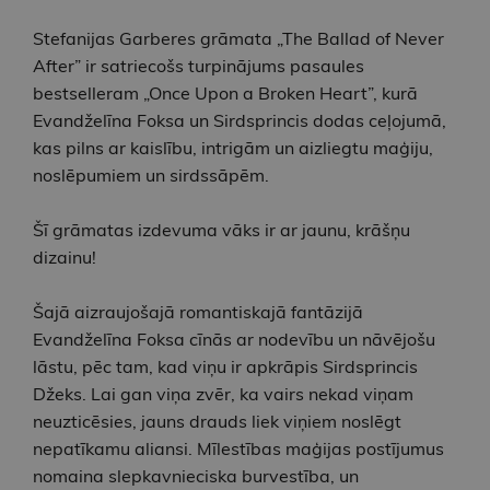
Stefanijas Garberes grāmata „The Ballad of Never
After” ir satriecošs turpinājums pasaules
bestselleram „Once Upon a Broken Heart”, kurā
Evandželīna Foksa un Sirdsprincis dodas ceļojumā,
kas pilns ar kaislību, intrigām un aizliegtu maģiju,
noslēpumiem un sirdssāpēm.
Šī grāmatas izdevuma vāks ir ar jaunu, krāšņu
dizainu!
Šajā aizraujošajā romantiskajā fantāzijā
Evandželīna Foksa cīnās ar nodevību un nāvējošu
lāstu, pēc tam, kad viņu ir apkrāpis Sirdsprincis
Džeks. Lai gan viņa zvēr, ka vairs nekad viņam
neuzticēsies, jauns drauds liek viņiem noslēgt
nepatīkamu aliansi. Mīlestības maģijas postījumus
nomaina slepkavnieciska burvestība, un