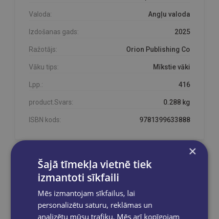
Valoda:
Angļu valoda
Izdošanas gads:
2025
Ražotājs:
Orion Publishing Co
Vāku tips:
Mīkstie vāki
Lpp.:
416
product.Svars:
0.288 kg
ISBN kods:
9781399633888
×
Šajā tīmekļa vietnē tiek
Prece pieejama noliktavā!
izmantoti sīkfaili
Prece ir mūsu noliktavā un pieejama Jūsu
pasūtījumam.
Mēs izmantojam sīkfailus, lai
personalizētu saturu, reklāmas un
analizētu mūsu trafiku. Mēs arī kopīgojam