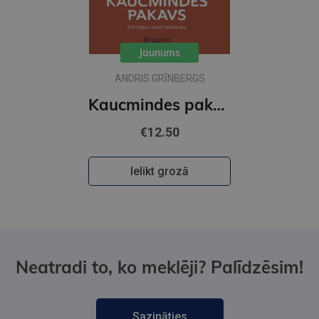
Jaunums
ANDRIS GRĪNBERGS
Kaucmindes pakavs
€12.50
Ielikt grozā
Neatradi to, ko meklēji? Palīdzēsim!
Sazināties