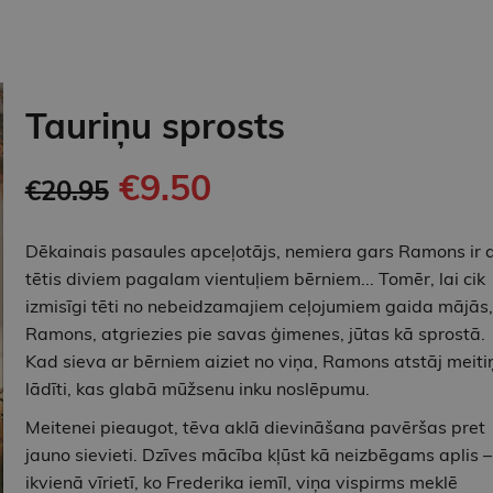
Tauriņu sprosts
€9.50
€20.95
Dēkainais pasaules apceļotājs, nemiera gars Ramons ir a
tētis diviem pagalam vientuļiem bērniem... Tomēr, lai cik
izmisīgi tēti no nebeidzamajiem ceļojumiem gaida mājās,
Ramons, atgriezies pie savas ģimenes, jūtas kā sprostā.
Kad sieva ar bērniem aiziet no viņa, Ramons atstāj meiti
lādīti, kas glabā mūžsenu inku noslēpumu.
Meitenei pieaugot, tēva aklā dievināšana pavēršas pret
jauno sievieti. Dzīves mācība kļūst kā neizbēgams aplis –
ikvienā vīrietī, ko Frederika iemīl, viņa vispirms meklē