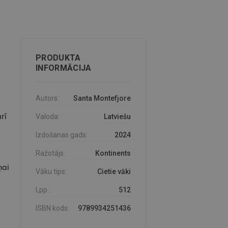
PRODUKTA
INFORMĀCIJA
Autors:
Santa Montefjore
rī
Valoda:
Latviešu
Izdošanas gads:
2024
Ražotājs:
Kontinents
ņai
Vāku tips:
Cietie vāki
Lpp.:
512
ISBN kods:
9789934251436