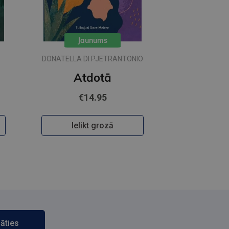
Jaunums
DONATELLA DI PJETRANTONIO
Atdotā
€14.95
Ielikt grozā
āties