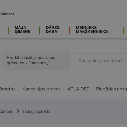
, Madars
MĀJA
DĀRZS
MEDNIEKS
ĢIMENE
DABA
MAKŠĶERNIEKS
Bez laba lasītāja nav labas
grāmatas. / Emersons /
āmatas
Kancelejas preces
ATLAIDES
Piegādes nosa
Romāni
Tauriņu sprosts