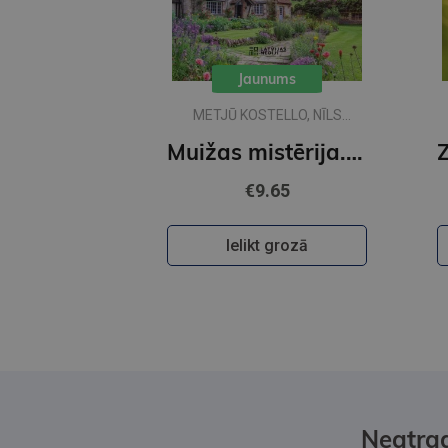
Jaunums
METJŪ KOSTELLO, NĪLS
RIČARDSS
Muižas mistērija. Vakara detektīvs
€9.65
Ielikt grozā
Neatrad