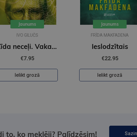
Jaunums
Jaunums
IVO GILUČS
FRĪDA MAKFADENA
Zīda neceļi. Vakara romāns
Ieslodzītais
€7.95
€22.95
Ielikt grozā
Ielikt grozā
i to, ko meklēji? Palīdzēsim!
Sazin