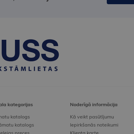
ala kategorijas
Noderīgā informācija
atu katalogs
Kā veikt pasūtījumu
āmatu katalogs
Iepirkšanās noteikumi
elejas preces
Klienta karte