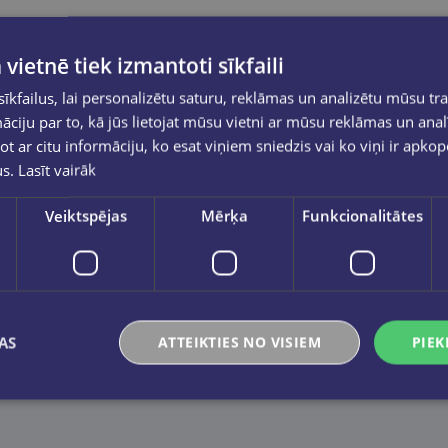
 vietnē tiek izmantoti sīkfaili
kfailus, lai personalizētu saturu, reklāmas un analizētu mūsu tra
ciju par to, kā jūs lietojat mūsu vietni ar mūsu reklāmas un anal
ot ar citu informāciju, ko esat viņiem sniedzis vai ko viņi ir apko
us.
Lasīt vairāk
Veiktspējas
Mērķa
Funkcionalitātes
lijā; viņas māte ir angļu izcelsmes argentīniete. Deviņdesmi
 Londonā.
rstulīšu sonāte", episks mērogā un lirisks pēc stāstījuma vei
AS
ATTEIKTIES NO VISIEM
PIEK
meklējumiem.