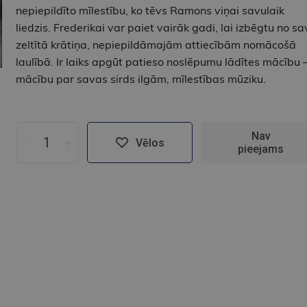
nepiepildīto mīlestību, ko tēvs Ramons viņai savulaik
liedzis. Frederikai var paiet vairāk gadi, lai izbēgtu no s
zeltītā krātiņa, nepiepildāmajām attiecībām nomācošā
laulībā. Ir laiks apgūt patieso noslēpumu lādītes mācību 
mācību par savas sirds ilgām, mīlestības mūziku.
Nav
-
+
Vēlos
pieejams