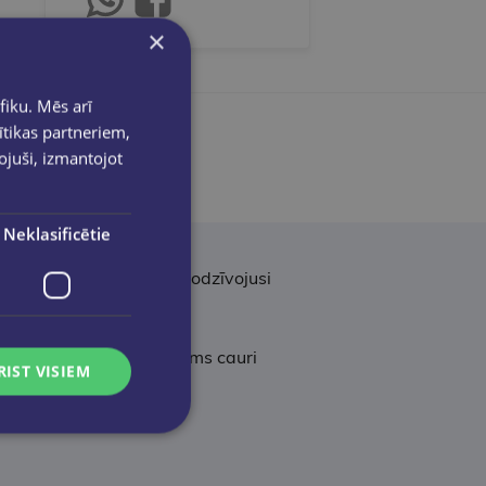
×
fiku. Mēs arī
ītikas partneriem,
pojuši, izmantojot
Neklasificētie
tajos gados Santa ilgi nodzīvojusi
da, ir kā kaislīgs ceļojums cauri
RIST VISIEM