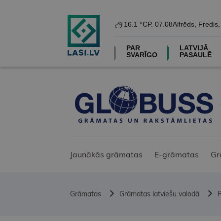
16.1 °C
P. 07.08
Alfrēds, Fredis
PAR
LATVIJĀ
SVARĪGO
PASAULĒ
Jaunākās grāmatas
E-grāmatas
Gr
Grāmatas
Grāmatas latviešu valodā