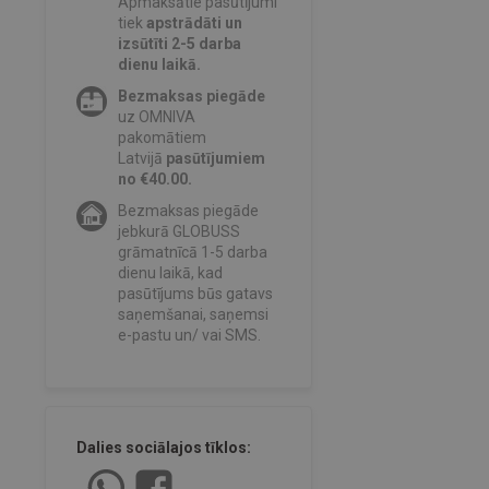
Apmaksātie pasūtījumi
tiek
apstrādāti un
izsūtīti 2-5 darba
dienu laikā.
Bezmaksas piegāde
uz OMNIVA
pakomātiem
Latvijā
pasūtījumiem
no €40.00.
Bezmaksas piegāde
jebkurā GLOBUSS
grāmatnīcā 1-5 darba
dienu laikā, kad
pasūtījums būs gatavs
saņemšanai, saņemsi
e-pastu un/ vai SMS.
Dalies sociālajos tīklos: