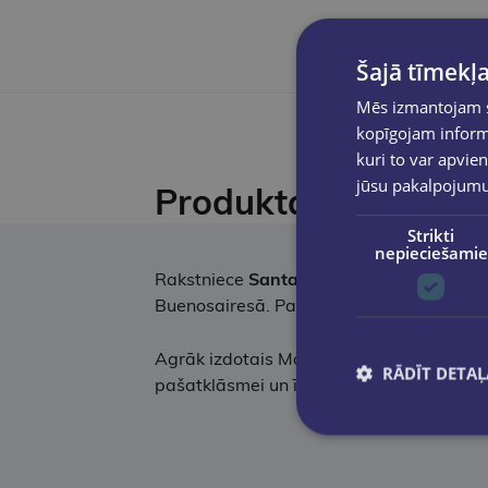
Šajā tīmekļa
Mēs izmantojam sī
kopīgojam informā
kuri to var apvien
jūsu pakalpojum
Produkta apraksts
Strikti
nepieciešamie
Rakstniece
Santa Montefjore
dzimusi Ang
Buenosairesā. Patlaban dzīvo un raksta
Agrāk izdotais Montefjori romāns "Neaizmi
RĀDĪT DETAĻ
pašatklāsmei un īstās mīlestības jēgas 