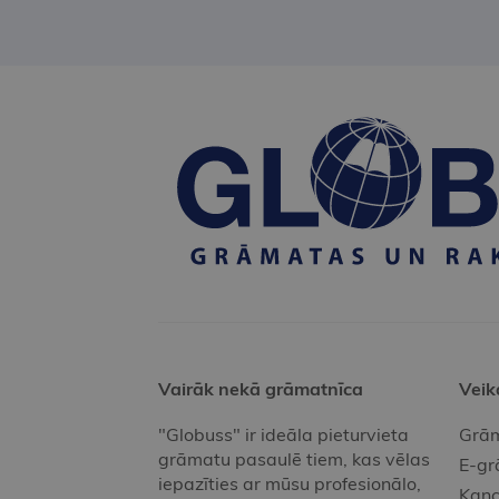
Vairāk nekā grāmatnīca
Veik
"Globuss" ir ideāla pieturvieta
Grām
grāmatu pasaulē tiem, kas vēlas
E-gr
iepazīties ar mūsu profesionālo,
Kanc