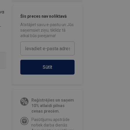
ava
Šīs preces nav noliktavā
Atstājiet savu e-pastu un Jūs
–
saņemsiet ziņu, tiklīdz tā
atkal būs pieejama!
Sūtīt
Reģistrējies un saņem
10% atlaidi pilnas
cenas precēm.
Pasūtījumu apstrāde
notiek darba dienās.