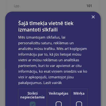
Lpp.:
101
ISBN kods:
9789934641275
×
Šajā tīmekļa vietnē tiek
izmantoti sīkfaili
Mēs izmantojam sīkfailus, lai
Prece pieejama noliktavā!
personalizētu saturu, reklāmas un
Prece ir mūsu noliktavā un pieejama Jūsu
analizētu mūsu trafiku. Mēs arī kopīgojam
pasūtījumam.
informāciju par to, kā jūs lietojat mūsu
vietni ar mūsu reklāmas un analītikas
partneriem, kuri to var apvienot ar citu
Reģistrējies un saņem 10% atlaidi pilnas
informāciju, ko esat viņiem sniedzis vai ko
cenas precēm.
viņi ir apkopojuši, izmantojot jūsu
Pasūtījumu apstrāde notiek darba dienās.
pakalpojumus.
Lasīt vairāk
Apmaksātie pasūtījumi tiek
apstrādāti un
izsūtīti 2-5 darba dienu laikā.
Strikti
Veiktspējas
Mērķa
nepieciešamie
Bezmaksas piegāde
uz OMNIVA
pakomātiem Latvijā
pasūtījumiem no €40.00.