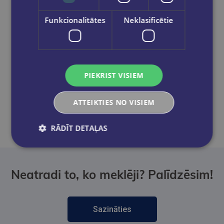
Bezmaksas piegāde jebkurā GLOBUSS
grāmatnīcā 1-5 darba dienu laikā, kad
Funkcionalitātes
Neklasificētie
pasūtījums būs gatavs saņemšanai, saņemsi
e-pastu un/ vai SMS.
PIEKRIST VISIEM
Dalies sociālajos tīklos:
ATTEIKTIES NO VISIEM
RĀDĪT DETAĻAS
Neatradi to, ko meklēji? Palīdzēsim!
Sazināties