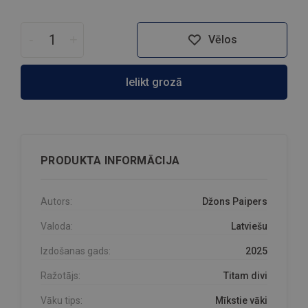
-
+
Vēlos
Ielikt grozā
PRODUKTA INFORMĀCIJA
Autors:
Džons Paipers
Valoda:
Latviešu
Izdošanas gads:
2025
Ražotājs:
Titam divi
Vāku tips:
Mīkstie vāki