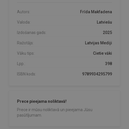
Autors:
Frīda Makfadena
Valoda:
Latviešu
Izdošanas gads:
2025
Ražotājs:
Latvijas Mediji
Vāku tips:
Cietie vāki
Lpp.:
398
ISBN kods:
9789934295799
Prece pieejama noliktavā!
Prece ir mūsu noliktavā un pieejama Jūsu
pasūtījumam.