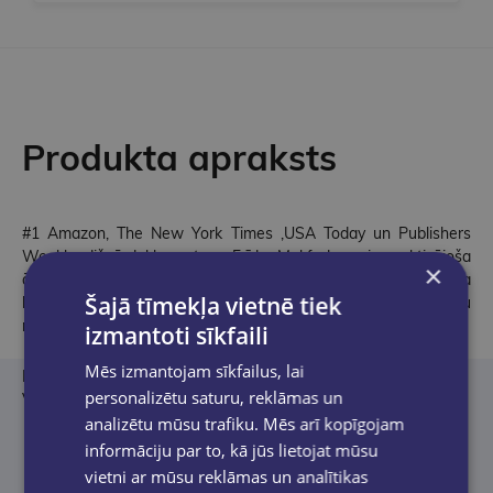
Produkta apraksts
#1 Amazon, The New York Times ,USA Today un Publishers
Weekly dižpārdokļu autore Frīda Makfadena ir praktizējoša
×
ārste, kas specializējusies smadzeņu traumu ārstēšanā. Frīda
Šajā tīmekļa vietnē tiek
kopā ar ģimeni un melnu kaķi dzīvo gadsimtiem vecā trīsstāvu
mājā ar skatu uz okeānu.
izmantoti sīkfaili
Mēs izmantojam sīkfailus, lai
No angļu valodas tulkojusi Juta Valdmane
personalizētu saturu, reklāmas un
Vāku adaptējis Indulis Martinsons
analizētu mūsu trafiku. Mēs arī kopīgojam
informāciju par to, kā jūs lietojat mūsu
vietni ar mūsu reklāmas un analītikas