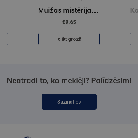
RIČARDSS
Muižas mistērija. Vakara detektīvs
€9.65
Ielikt grozā
Neatradi to, ko meklēji? Palīdzēsim!
Sazināties