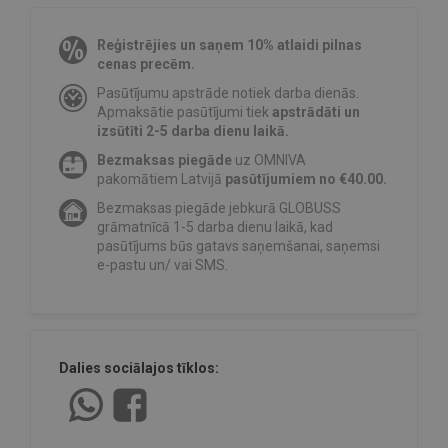
Reģistrējies un saņem 10% atlaidi pilnas
cenas precēm.
Pasūtījumu apstrāde notiek darba dienās.
Apmaksātie pasūtījumi tiek
apstrādāti un
izsūtīti 2-5 darba dienu laikā.
Bezmaksas piegāde
uz OMNIVA
pakomātiem Latvijā
pasūtījumiem no €40.00.
Bezmaksas piegāde jebkurā GLOBUSS
grāmatnīcā 1-5 darba dienu laikā, kad
pasūtījums būs gatavs saņemšanai, saņemsi
e-pastu un/ vai SMS.
Dalies sociālajos tīklos: