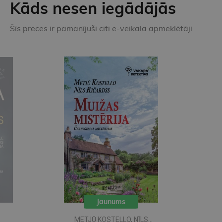
Kāds nesen iegādājās
Šīs preces ir pamanījuši citi e-veikala apmeklētāji
Jaunums
METJŪ KOSTELLO, NĪLS