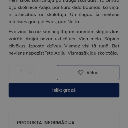
Pērn skolu satricināja pamatīgs skandāls. Tā centrā
bija skolniece Adija, par kuru klīda baumas, ka viņai
ir attiecības ar skolotāju. Un šogad šī meitene
mācīsies gan pie Evas, gan Neita.
Eva zina, ka aiz šīm neglītajām baumām slēpjas kas
vairāk. Adijai nevar uzticēties. Viņa melo. Sāpina
cilvēkus. Izposta dzīves. Vismaz visi tā runā. Bet
neviens nepazīst īsto Adiju. Vismazāk jau skolotāja.
-
+
Vēlos
Ielikt grozā
PRODUKTA INFORMĀCIJA