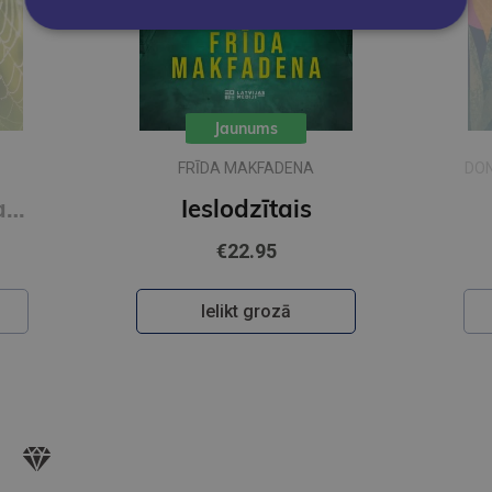
Jaunums
FRĪDA MAKFADENA
DON
Zīda neceļi. Vakara romāns
Ieslodzītais
€22.95
Ielikt grozā