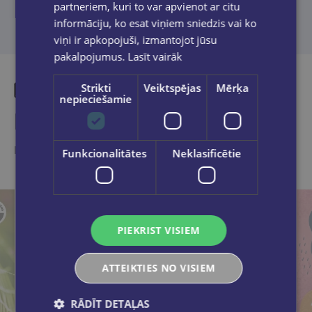
partneriem, kuri to var apvienot ar citu
informāciju, ko esat viņiem sniedzis vai ko
viņi ir apkopojuši, izmantojot jūsu
pakalpojumus.
Lasīt vairāk
Strikti
Veiktspējas
Mērķa
nepieciešamie
Līdzīgas preces
Ieskaties, varbūt noder
Funkcionalitātes
Neklasificētie
PIEKRIST VISIEM
ATTEIKTIES NO VISIEM
RĀDĪT DETAĻAS