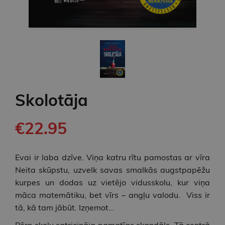
Skolotāja
€22.95
Evai ir laba dzīve. Viņa katru rītu pamostas ar vīra
Neita skūpstu, uzvelk savas smalkās augstpapēžu
kurpes un dodas uz vietējo vidusskolu, kur viņa
māca matemātiku, bet vīrs – angļu valodu. Viss ir
tā, kā tam jābūt. Izņemot…