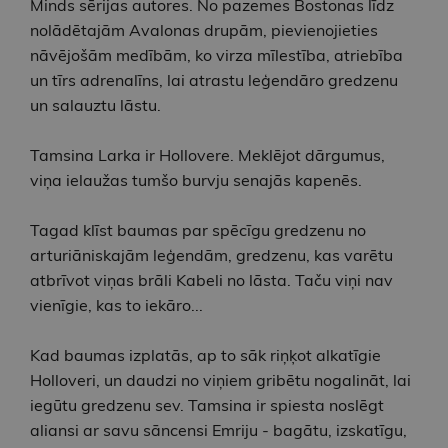
Minds sērijas autores. No pazemes Bostonas līdz
nolādētajām Avalonas drupām, pievienojieties
nāvējošām medībām, ko virza mīlestība, atriebība
un tīrs adrenalīns, lai atrastu leģendāro gredzenu
un salauztu lāstu.
Tamsina Larka ir Hollovere. Meklējot dārgumus,
viņa ielaužas tumšo burvju senajās kapenēs.
Tagad klīst baumas par spēcīgu gredzenu no
arturiāniskajām leģendām, gredzenu, kas varētu
atbrīvot viņas brāli Kabeli no lāsta. Taču viņi nav
vienīgie, kas to iekāro...
Kad baumas izplatās, ap to sāk riņķot alkatīgie
Holloveri, un daudzi no viņiem gribētu nogalināt, lai
iegūtu gredzenu sev. Tamsina ir spiesta noslēgt
aliansi ar savu sāncensi Emriju - bagātu, izskatīgu,