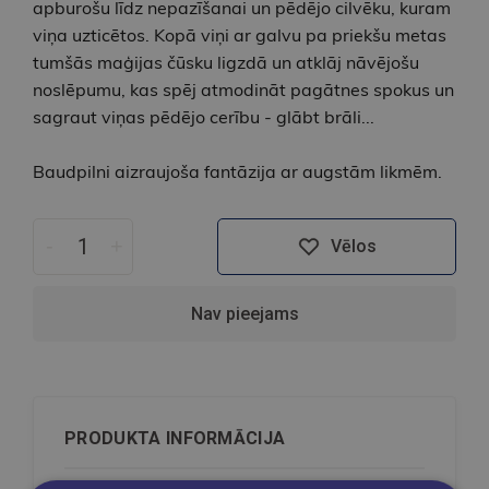
apburošu līdz nepazīšanai un pēdējo cilvēku, kuram
viņa uzticētos. Kopā viņi ar galvu pa priekšu metas
tumšās maģijas čūsku ligzdā un atklāj nāvējošu
noslēpumu, kas spēj atmodināt pagātnes spokus un
sagraut viņas pēdējo cerību - glābt brāli...
Baudpilni aizraujoša fantāzija ar augstām likmēm.
-
+
Vēlos
Nav pieejams
PRODUKTA INFORMĀCIJA