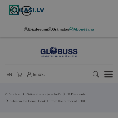
E-izdevumi
Grāmatas
Abonēšana
EN
Ienākt
Grāmatas
Grāmatas angļu valodā
% Discounts
Silver in the Bone : Book 1 : from the author of LORE