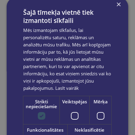
×
Autors:
Alexandra Bracken
Šajā tīmekļa vietnē tiek
Valoda:
Angļu valoda
izmantoti sīkfaili
Izdošanas gads:
2024
Mēs izmantojam sīkfailus, lai
Ražotājs:
Hachette Children's Group
personalizētu saturu, reklāmas un
analizētu mūsu trafiku. Mēs arī kopīgojam
Vāku tips:
Mīkstie vāki
informāciju par to, kā jūs lietojat mūsu
Lpp.:
496
vietni ar mūsu reklāmas un analītikas
partneriem, kuri to var apvienot ar citu
product.Svars:
0.340 kg
informāciju, ko esat viņiem sniedzis vai ko
ISBN kods:
9781786541703
viņi ir apkopojuši, izmantojot jūsu
pakalpojumus.
Lasīt vairāk
Strikti
Veiktspējas
Mērķa
nepieciešamie
Šīs preces nav noliktavā
Atstājiet savu e-pastu un Jūs saņemsiet ziņu, tiklīdz
tā atkal būs pieejama!
Funkcionalitātes
Neklasificētie