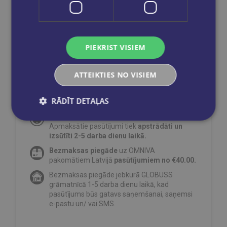
Sūtīt
PIEKRIST VISIEM
ATTEIKTIES NO VISIEM
Reģistrējies un saņem 10% atlaidi pilnas
RĀDĪT DETAĻAS
cenas precēm.
Pasūtījumu apstrāde notiek darba dienās.
Apmaksātie pasūtījumi tiek
apstrādāti un
izsūtīti 2-5 darba dienu laikā.
Bezmaksas piegāde
uz OMNIVA
pakomātiem Latvijā
pasūtījumiem no €40.00.
Bezmaksas piegāde jebkurā GLOBUSS
grāmatnīcā 1-5 darba dienu laikā, kad
pasūtījums būs gatavs saņemšanai, saņemsi
e-pastu un/ vai SMS.