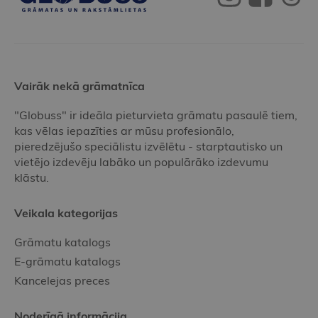
Vairāk nekā grāmatnīca
"Globuss" ir ideāla pieturvieta grāmatu pasaulē tiem,
kas vēlas iepazīties ar mūsu profesionālo,
pieredzējušo speciālistu izvēlētu - starptautisko un
vietējo izdevēju labāko un populārāko izdevumu
klāstu.
Veikala kategorijas
Grāmatu katalogs
E-grāmatu katalogs
Kancelejas preces
Noderīgā informācija