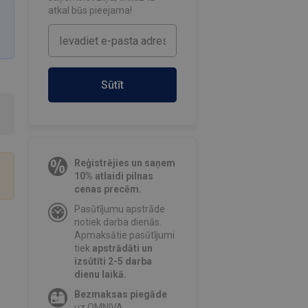
atkal būs pieejama!
Sūtīt
Reģistrējies un saņem
10% atlaidi pilnas
cenas precēm.
Pasūtījumu apstrāde
notiek darba dienās.
Apmaksātie pasūtījumi
tiek
apstrādāti un
izsūtīti 2-5 darba
dienu laikā.
Bezmaksas piegāde
uz OMNIVA