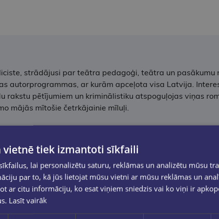
bliciste, strādājusi par teātra pedagoģi, teātra un pasākumu 
kas autorprogrammas, ar kurām apceļota visa Latvija. Intere
du rakstu pētījumiem un kriminālistiku atspoguļojas viņas ro
o mājās mītošie četrkājainie mīluļi.
 vietnē tiek izmantoti sīkfaili
kfailus, lai personalizētu saturu, reklāmas un analizētu mūsu tra
ciju par to, kā jūs lietojat mūsu vietni ar mūsu reklāmas un anal
ot ar citu informāciju, ko esat viņiem sniedzis vai ko viņi ir apko
us.
Lasīt vairāk