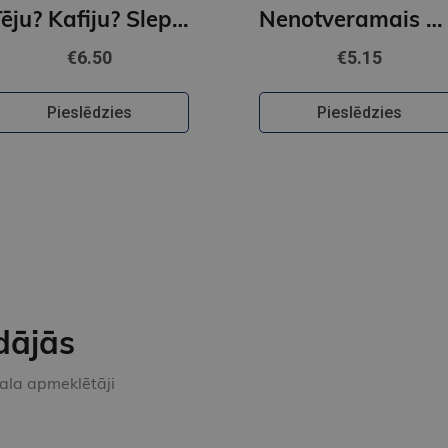
Tēju? Kafiju? Slepkavību! Melu meistarība (e-grāmata)
Nenotveramais Džo (e-grāmata)
€6.50
€5.15
Pieslēdzies
Pieslēdzies
dājās
kala apmeklētāji