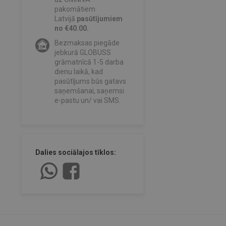
pakomātiem
Latvijā
pasūtījumiem
no €40.00.
Bezmaksas piegāde
jebkurā GLOBUSS
grāmatnīcā 1-5 darba
dienu laikā, kad
pasūtījums būs gatavs
saņemšanai, saņemsi
e-pastu un/ vai SMS.
Dalies sociālajos tīklos: