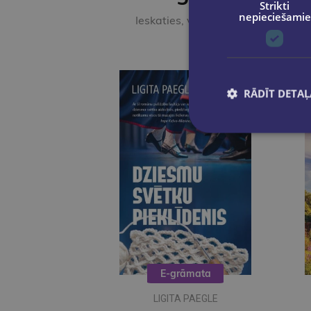
Strikti
nepieciešamie
Ieskaties, varbūt noder
RĀDĪT DETAĻ
E-grāmata
LIGITA PAEGLE