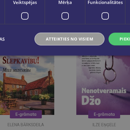
Veiktspējas
Mērķa
Funkcionalitātes
AS
ATTEIKTIES NO VISIEM
PIEK
E-grāmata
E-grāmata
ELENA BĀRKSDEILA
ILZE EŅĢELE