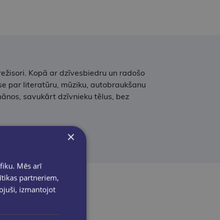
režisori. Kopā ar dzīvesbiedru un radošo
se par literatūru, mūziku, autobraukšanu
mānos, savukārt dzīvnieku tēlus, bez
×
fiku. Mēs arī
ītikas partneriem,
pojuši, izmantojot