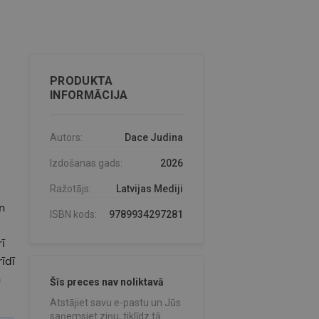
PRODUKTA
INFORMĀCIJA
Autors:
Dace Judina
Izdošanas gads:
2026
Ražotājs:
Latvijas Mediji
n
ISBN kods:
9789934297281
ī
īdī
n
Šīs preces nav noliktavā
Atstājiet savu e-pastu un Jūs
saņemsiet ziņu, tiklīdz tā