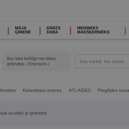
MĀJA
DĀRZS
MEDNIEKS
ĢIMENE
DABA
MAKŠĶERNIEKS
Bez laba lasītāja nav labas
grāmatas. / Emersons /
āmatas
Kancelejas preces
ATLAIDES
Piegādes nosa
saule un etiķis (e-grāmata)