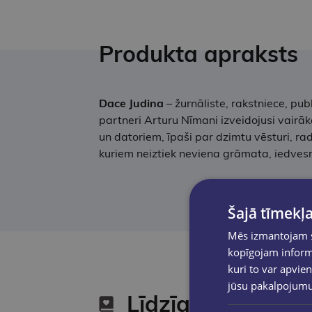
Produkta apraksts
Dace Judina
– žurnāliste, rakstniece, pu
partneri Arturu Nīmani izveidojusi vairā
un datoriem, īpaši par dzimtu vēsturi, ra
kuriem neiztiek neviena grāmata, iedvesm
Šajā tīmekļa
Mēs izmantojam sī
kopīgojam informā
kuri to var apvien
jūsu pakalpojum
Līdzīgas preces