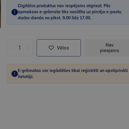
Digitālos produktus nav iespējams atgriezt. Pēc
apmaksas e-grāmata tiks nosūtīta uz pircēja e-pastu
!
darba dienās no plkst. 9.00 līdz 17.00.
Nav
-
+
Vēlos
pieejams
E-grāmatas var iegādāties tikai reģistrēti un apstiprināti
!
lietotāji.