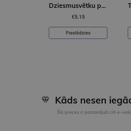
Dziesmusvētku pieklīdenis ( e- grāmata)
€5.15
Pieslēdzies
Kāds nesen iegā
Šīs preces ir pamanījuši citi e-vei