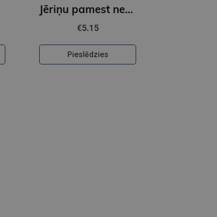
Jēriņu pamest nedrīkst (e-grāmata)
€5.15
Pieslēdzies