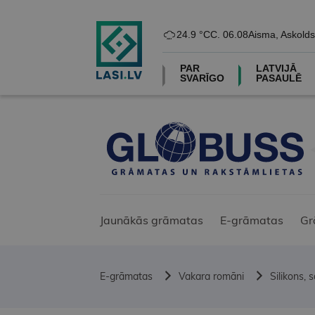
24.9 °C
C. 06.08
Aisma, Askolds
PAR
LATVIJĀ
SVARĪGO
PASAULĒ
Jaunākās grāmatas
E-grāmatas
Gr
E-grāmatas
Vakara romāni
Silikons, 