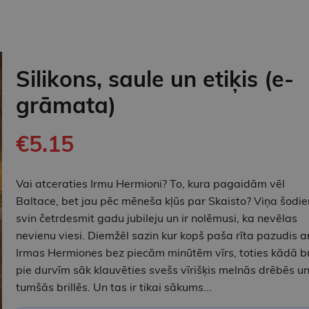
Silikons, saule un etiķis (e-
grāmata)
€5.15
Vai atceraties Irmu Hermioni? To, kura pagaidām vēl
Baltace, bet jau pēc mēneša kļūs par Skaisto? Viņa šodie
svin četrdesmit gadu jubileju un ir nolēmusi, ka nevēlas
nevienu viesi. Diemžēl sazin kur kopš paša rīta pazudis ar
Irmas Hermiones bez piecām minūtēm vīrs, toties kādā br
pie durvīm sāk klauvēties svešs vīrišķis melnās drēbēs u
tumšās brillēs. Un tas ir tikai sākums...