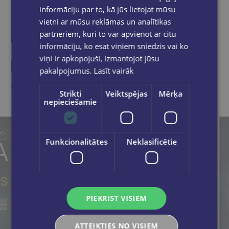
informāciju par to, kā jūs lietojat mūsu
vietni ar mūsu reklāmas un analītikas
partneriem, kuri to var apvienot ar citu
informāciju, ko esat viņiem sniedzis vai ko
viņi ir apkopojuši, izmantojot jūsu
Kāds nesen iegādājās
pakalpojumus.
Lasīt vairāk
Šīs preces ir pamanījuši citi e-veikala apmeklētāji
Strikti
Veiktspējas
Mērķa
nepieciešamie
Funkcionalitātes
Neklasificētie
PIEKRIST VISIEM
ATTEIKTIES NO VISIEM