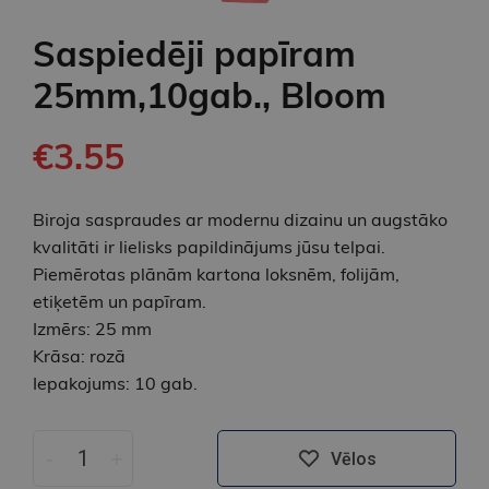
Saspiedēji papīram
25mm,10gab., Bloom
€3.55
Biroja saspraudes ar modernu dizainu un augstāko
kvalitāti ir lielisks papildinājums jūsu telpai.
Piemērotas plānām kartona loksnēm, folijām,
etiķetēm un papīram.
Izmērs: 25 mm
Krāsa: rozā
Iepakojums: 10 gab.
-
+
Vēlos