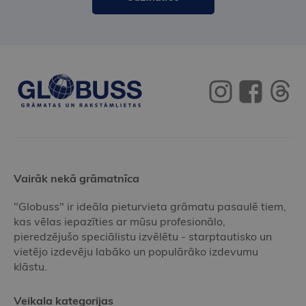
Vairāk nekā grāmatnīca
"Globuss" ir ideāla pieturvieta grāmatu pasaulē tiem,
kas vēlas iepazīties ar mūsu profesionālo,
pieredzējušo speciālistu izvēlētu - starptautisko un
vietējo izdevēju labāko un populārāko izdevumu
klāstu.
Veikala kategorijas