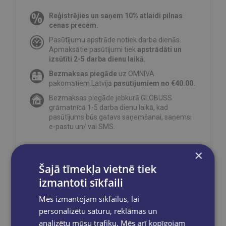
Reģistrējies un saņem 10% atlaidi pilnas
cenas precēm.
Pasūtījumu apstrāde notiek darba dienās.
Apmaksātie pasūtījumi tiek
apstrādāti un
izsūtīti 2-5 darba dienu laikā.
Bezmaksas piegāde
uz OMNIVA
pakomātiem Latvijā
pasūtījumiem no €40.00.
Bezmaksas piegāde jebkurā GLOBUSS
grāmatnīcā 1-5 darba dienu laikā, kad
pasūtījums būs gatavs saņemšanai, saņemsi
e-pastu un/ vai SMS.
×
Šajā tīmekļa vietnē tiek
Dalies sociālajos tīklos:
izmantoti sīkfaili
Mēs izmantojam sīkfailus, lai
personalizētu saturu, reklāmas un
analizētu mūsu trafiku. Mēs arī kopīgojam