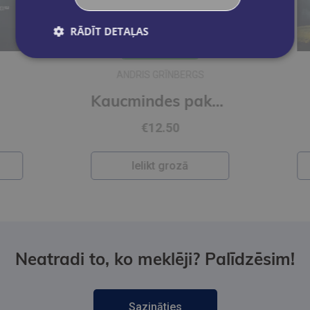
RĀDĪT DETAĻAS
Jaunums
ANDRIS GRĪNBERGS
Kaucmindes pakavs
€12.50
Ielikt grozā
Neatradi to, ko meklēji? Palīdzēsim!
Sazināties