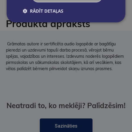
RĀDĪT DETAĻAS
Produkta apraksts
Grāmatas autore ir sertificēta audio logopēde ar bagātīgu
pieredzi un uzdevumi tapuši darba procesā, vērojot bērnu
spējas, vajadzības un intereses. Izdevums noderēs logopēdiem
pirmsskolas un sākumskolas skolotājiem, kā arī vecākiem, kas
vēlas palīdzēt bērniem pilnveidot skaņu izrunas prasmes.
Neatradi to, ko meklēji? Palīdzēsim!
Sazināties