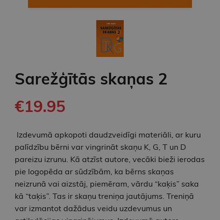
Sarežģītās skaņas 2
€19.95
Izdevumā apkopoti daudzveidīgi materiāli, ar kuru
palīdzību bērni var vingrināt skaņu K, G, T un D
pareizu izrunu. Kā atzīst autore, vecāki bieži ierodas
pie logopēda ar sūdzībām, ka bērns skaņas
neizrunā vai aizstāj, piemēram, vārdu “kaķis” saka
kā “taķis”. Tas ir skaņu treniņa jautājums. Treniņā
var izmantot dažādus veidu uzdevumus un