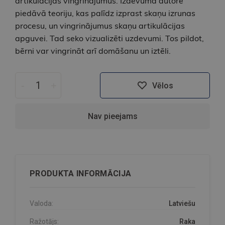
artikulācijas vingrinājumus. Izdevumā autore
piedāvā teoriju, kas palīdz izprast skaņu izrunas
procesu, un vingrinājumus skaņu artikulācijas
apguvei. Tad seko vizualizēti uzdevumi. Tos pildot,
bērni var vingrināt arī domāšanu un iztēli.
-
+
Vēlos
Nav pieejams
PRODUKTA INFORMĀCIJA
Valoda:
Latviešu
Ražotājs:
Raka