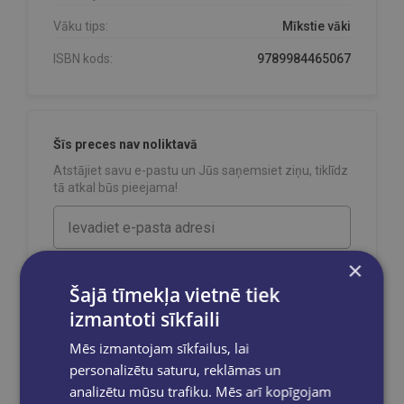
Vāku tips:
Mīkstie vāki
ISBN kods:
9789984465067
Šīs preces nav noliktavā
Atstājiet savu e-pastu un Jūs saņemsiet ziņu, tiklīdz
tā atkal būs pieejama!
×
Sūtīt
Šajā tīmekļa vietnē tiek
izmantoti sīkfaili
Mēs izmantojam sīkfailus, lai
personalizētu saturu, reklāmas un
Reģistrējies un saņem 10% atlaidi pilnas
analizētu mūsu trafiku. Mēs arī kopīgojam