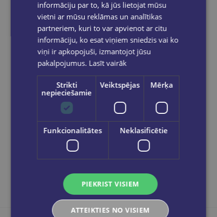
cenas precēm.
informāciju par to, kā jūs lietojat mūsu
Pasūtījumu apstrāde notiek darba dienās.
vietni ar mūsu reklāmas un analītikas
Apmaksātie pasūtījumi tiek
apstrādāti un
partneriem, kuri to var apvienot ar citu
izsūtīti 2-5 darba dienu laikā.
informāciju, ko esat viņiem sniedzis vai ko
Bezmaksas piegāde
uz OMNIVA
viņi ir apkopojuši, izmantojot jūsu
pakomātiem Latvijā
pasūtījumiem no €40.00.
pakalpojumus.
Lasīt vairāk
Bezmaksas piegāde jebkurā GLOBUSS
grāmatnīcā 1-5 darba dienu laikā, kad
Strikti
Veiktspējas
Mērķa
pasūtījums būs gatavs saņemšanai, saņemsi
nepieciešamie
e-pastu un/ vai SMS.
Funkcionalitātes
Neklasificētie
Dalies sociālajos tīklos:
PIEKRIST VISIEM
ATTEIKTIES NO VISIEM