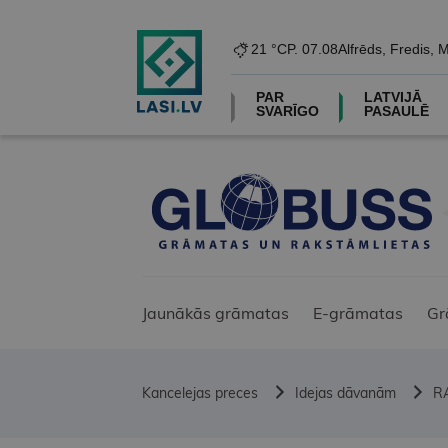
21 °C
P. 07.08
Alfrēds, Fredis, 
PAR
LATVIJĀ
SVARĪGO
PASAULĒ
Jaunākās grāmatas
E-grāmatas
Gr
Kancelejas preces
Idejas dāvanām
R