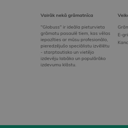
Vairāk nekā grāmatnīca
Veik
"Globuss" ir ideāla pieturvieta
Grām
grāmatu pasaulē tiem, kas vēlas
E-gr
iepazīties ar mūsu profesionālo,
Kanc
pieredzējušo speciālistu izvēlētu
- starptautisko un vietējo
izdevēju labāko un populārāko
izdevumu klāstu.