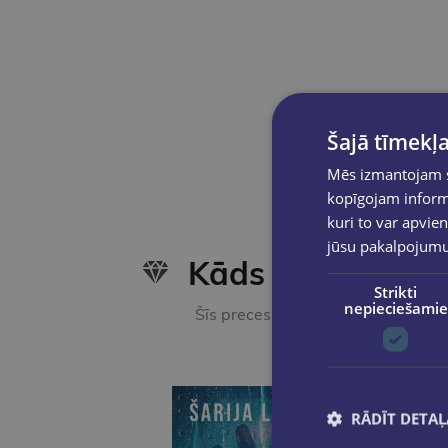
Šajā tīmekļa
Mēs izmantojam sī
kopīgojam informā
kuri to var apvien
jūsu pakalpojum
Kāds nesen iegā
Strikti
nepieciešamie
Šīs preces ir pamanījuši citi e-vei
RĀDĪT DETAĻ