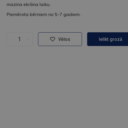
mazina ekrāna laiku.
Piemērota bērniem no 5-7 gadiem.
-
+
Vēlos
Ielikt grozā