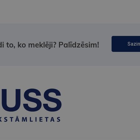
i to, ko meklēji? Palīdzēsim!
Sazin