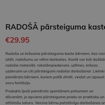
RADOŠĀ pārsteiguma kast
€29.95
Radoša un krāsaina pārsteiguma kaste bērniem, kas ros
iztēli, radošumu un vēlmi darboties. Kastē var būt dažādi
radošie materiāli, rakstāmpiederumi, uzlīmes, krāsas,
uzdevumi un citi pārsteigumi radošai darbošanai. Lieliski
piemērota bērniem, kuriem patīk zīmēt, veidot un izpaust
savu fantāziju.
Produkts īpaši piemērots spontānam pirkumam un
dāvanām, jo apvieno pārsteiguma prieku ar praktisku un
attīstošu saturu. Veicina bērnu patstāvīgu darbošanos u