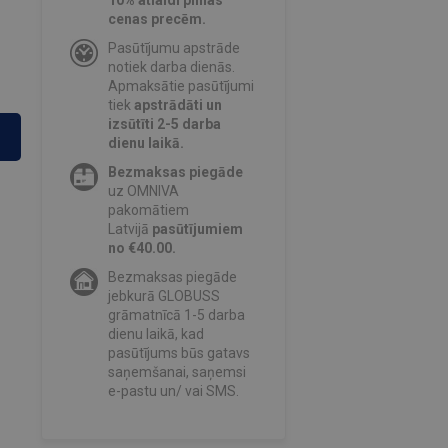
10% atlaidi pilnas
cenas precēm.
Pasūtījumu apstrāde
notiek darba dienās.
Apmaksātie pasūtījumi
tiek
apstrādāti un
izsūtīti 2-5 darba
dienu laikā.
Bezmaksas piegāde
uz OMNIVA
pakomātiem
Latvijā
pasūtījumiem
no €40.00.
Bezmaksas piegāde
jebkurā GLOBUSS
grāmatnīcā 1-5 darba
dienu laikā, kad
pasūtījums būs gatavs
saņemšanai, saņemsi
e-pastu un/ vai SMS.