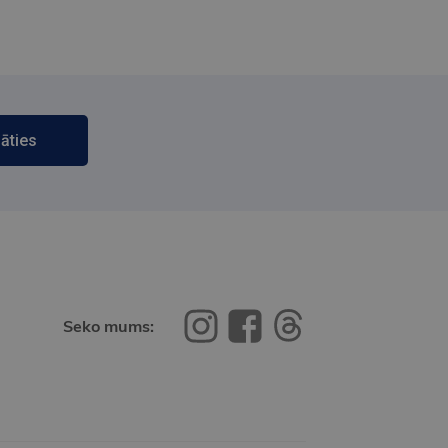
āties
Seko mums: