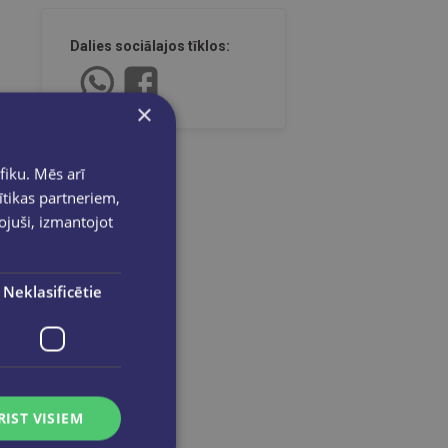
Dalies sociālajos tīklos:
×
fiku. Mēs arī
ītikas partneriem,
pojuši, izmantojot
Neklasificētie
RIST VISIEM