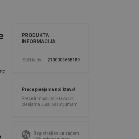
e
PRODUKTA
INFORMĀCIJA
ISBN kods:
2100003668189
ina
Prece pieejama noliktavā!
Prece ir mūsu noliktavā un
pieejama Jūsu pasūtījumam.
Reģistrējies un saņem
n