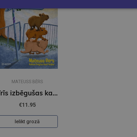
MATEUSS BĒRS
Trīs izbēgušas kapibaras
€11.95
Ielikt grozā