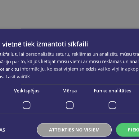
 vietnē tiek izmantoti sīkfaili
kfailus, lai personalizētu saturu, reklāmas un analizētu mūsu tra
ciju par to, kā jūs lietojat mūsu vietni ar mūsu reklāmas un anal
ot ar citu informāciju, ko esat viņiem sniedzis vai ko viņi ir apko
us.
Lasīt vairāk
dājās
Veiktspējas
Mērķa
Funkcionalitātes
kala apmeklētāji
AS
ATTEIKTIES NO VISIEM
PIEK