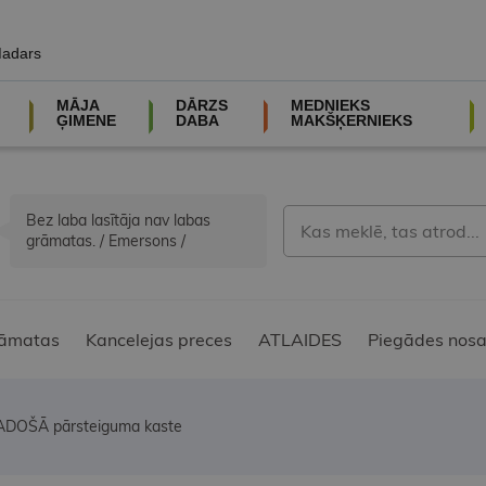
Madars
MĀJA
DĀRZS
MEDNIEKS
ĢIMENE
DABA
MAKŠĶERNIEKS
Bez laba lasītāja nav labas
grāmatas. / Emersons /
āmatas
Kancelejas preces
ATLAIDES
Piegādes nosa
ADOŠĀ pārsteiguma kaste