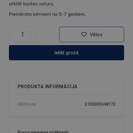
atklāt kastes saturu.
Piemērota bērniem no 5-7 gadiem.
-
+
Vēlos
Ielikt grozā
PRODUKTA INFORMĀCIJA
ISBN kods:
2100003668172
Prece pieejama noliktavā!