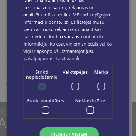
Dalies sociālajos tīklos:
personalizētu saturu, reklāmas un
analizētu mūsu trafiku. Mēs arī kopīgojam
informāciju par to, kā jūs lietojat mūsu
vietni ar mūsu reklāmas un analītikas
partneriem, kuri to var apvienot ar citu
informāciju, ko esat viņiem sniedzis vai ko
viņi ir apkopojuši, izmantojot jūsu
pakalpojumus.
Lasīt vairāk
Kāds nesen iegādājās
Strikti
Veiktspējas
Mērķa
nepieciešamie
Šīs preces ir pamanījuši citi e-veikala apmeklētāji
Funkcionalitātes
Neklasificētie
PIEKRIST VISIEM