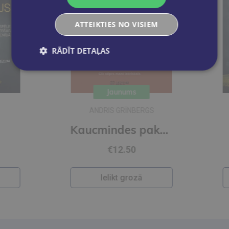
ATTEIKTIES NO VISIEM
RĀDĪT DETAĻAS
Jaunums
ANDRIS GRĪNBERGS
Kaucmindes pakavs
€12.50
Ielikt grozā