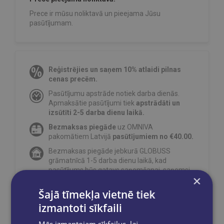
Prece ir mūsu noliktavā un pieejama Jūsu
pasūtījumam.
Reģistrējies un saņem 10% atlaidi pilnas
cenas precēm.
Pasūtījumu apstrāde notiek darba dienās.
Apmaksātie pasūtījumi tiek
apstrādāti un
izsūtīti 2-5 darba dienu laikā.
Bezmaksas piegāde
uz OMNIVA
pakomātiem Latvijā
pasūtījumiem no €40.00.
Bezmaksas piegāde jebkurā GLOBUSS
grāmatnīcā 1-5 darba dienu laikā, kad
pasūtījums būs gatavs saņemšanai, saņemsi
×
e-pastu un/ vai SMS.
Šajā tīmekļa vietnē tiek
izmantoti sīkfaili
Mēs izmantojam sīkfailus, lai