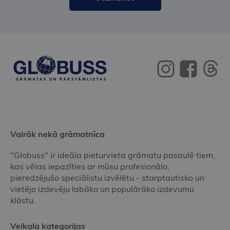
Vairāk nekā grāmatnīca
"Globuss" ir ideāla pieturvieta grāmatu pasaulē tiem,
kas vēlas iepazīties ar mūsu profesionālo,
pieredzējušo speciālistu izvēlētu - starptautisko un
vietējo izdevēju labāko un populārāko izdevumu
klāstu.
Veikala kategorijas