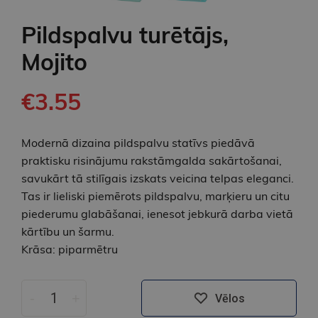
Pildspalvu turētājs,
Mojito
€3.55
Modernā dizaina pildspalvu statīvs piedāvā
praktisku risinājumu rakstāmgalda sakārtošanai,
savukārt tā stilīgais izskats veicina telpas eleganci.
Tas ir lieliski piemērots pildspalvu, marķieru un citu
piederumu glabāšanai, ienesot jebkurā darba vietā
kārtību un šarmu.
Krāsa: piparmētru
-
+
Vēlos