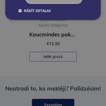
RĀDĪT DETAĻAS
Jaunums
ANDRIS GRĪNBERGS
Kaucmindes pakavs
€12.50
Ielikt grozā
Neatradi to, ko meklēji? Palīdzēsim!
Sazināties