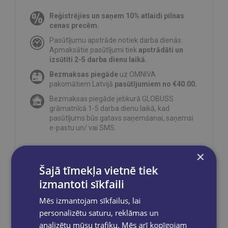
Reģistrējies un saņem 10% atlaidi pilnas
cenas precēm.
Pasūtījumu apstrāde notiek darba dienās.
Apmaksātie pasūtījumi tiek
apstrādāti un
izsūtīti 2-5 darba dienu laikā.
Bezmaksas piegāde
uz OMNIVA
pakomātiem Latvijā
pasūtījumiem no €40.00.
Bezmaksas piegāde jebkurā GLOBUSS
grāmatnīcā 1-5 darba dienu laikā, kad
pasūtījums būs gatavs saņemšanai, saņemsi
e-pastu un/ vai SMS.
×
Šajā tīmekļa vietnē tiek
Dalies sociālajos tīklos:
izmantoti sīkfaili
Mēs izmantojam sīkfailus, lai
personalizētu saturu, reklāmas un
analizētu mūsu trafiku. Mēs arī kopīgojam