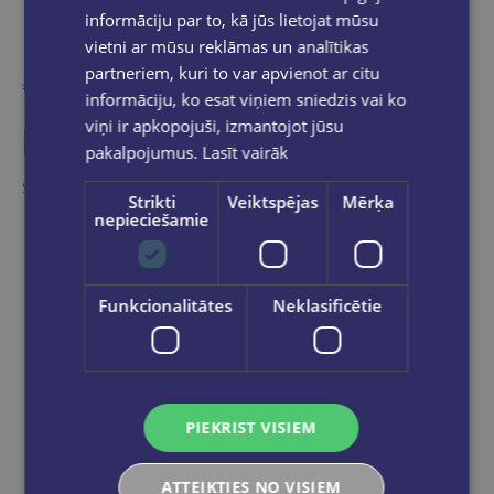
informāciju par to, kā jūs lietojat mūsu
vietni ar mūsu reklāmas un analītikas
partneriem, kuri to var apvienot ar citu
informāciju, ko esat viņiem sniedzis vai ko
viņi ir apkopojuši, izmantojot jūsu
Kāds nesen iegādājās
pakalpojumus.
Lasīt vairāk
Šīs preces ir pamanījuši citi e-veikala apmeklētāji
Strikti
Veiktspējas
Mērķa
nepieciešamie
Funkcionalitātes
Neklasificētie
PIEKRIST VISIEM
ATTEIKTIES NO VISIEM