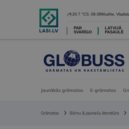
20.7 °C
S. 08.08
Mudīte, Vladisl
PAR
LATVIJĀ
SVARĪGO
PASAULĒ
Jaunākās grāmatas
E-grāmatas
Gr
Grāmatas
Bērnu & jauniešu literatūra