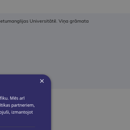
 Rietumanglijas Universitātē. Viņa grāmata
×
fiku. Mēs arī
ītikas partneriem,
pojuši, izmantojot