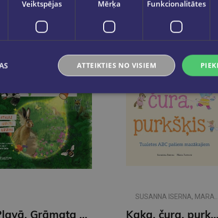
Veiktspējas
Mērķa
Funkcionalitātes
AS
ATTEIKTIES NO VISIEM
PIEK
SUSANNA ISERNA, MARA
FERRERO
Pļavā. Grāmata ar lukturīti
Kaka, čura, purkš