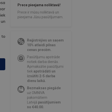
psa
Prece pieejama noliktavā!
par
Prece ir mūsu noliktavā un
iek
pieejama Jūsu pasūtījumam.
 un
 to
Reģistrējies un saņem
10% atlaidi pilnas
cenas precēm.
Pasūtījumu apstrāde
notiek darba dienās.
Apmaksātie pasūtījumi
tiek
apstrādāti un
izsūtīti 2-5 darba
dienu laikā.
Bezmaksas piegāde
uz OMNIVA
pakomātiem
Latvijā
pasūtījumiem
no €40.00.