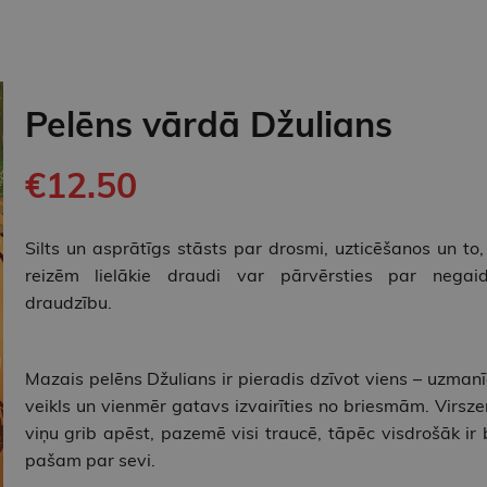
Pelēns vārdā Džulians
€12.50
Silts un asprātīgs stāsts par drosmi, uzticēšanos un to,
reizēm lielākie draudi var pārvērsties par negaid
draudzību.
Mazais pelēns Džulians ir pieradis dzīvot viens – uzmanī
veikls un vienmēr gatavs izvairīties no briesmām. Virsz
viņu grib apēst, pazemē visi traucē, tāpēc visdrošāk ir 
pašam par sevi.