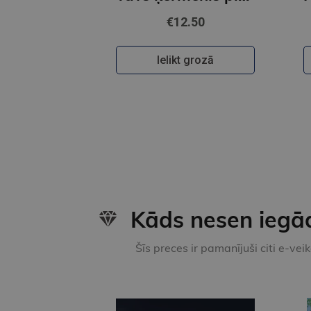
€12.50
Ielikt grozā
Kāds nesen iegā
Šīs preces ir pamanījuši citi e-vei