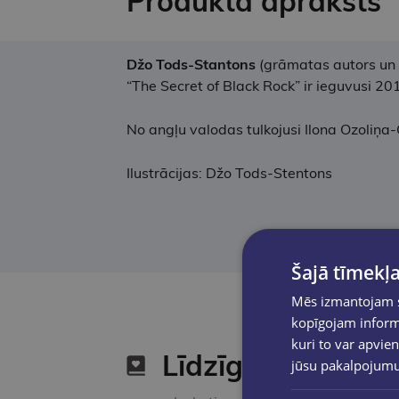
Produkta apraksts
Džo Tods-Stantons
(grāmatas autors un i
“The Secret of Black Rock” ir ieguvusi 2
No angļu valodas tulkojusi Ilona Ozoliņa-
Ilustrācijas: Džo Tods-Stentons
Šajā tīmekļa
Mēs izmantojam sī
kopīgojam informā
kuri to var apvien
Līdzīgas preces
jūsu pakalpojum