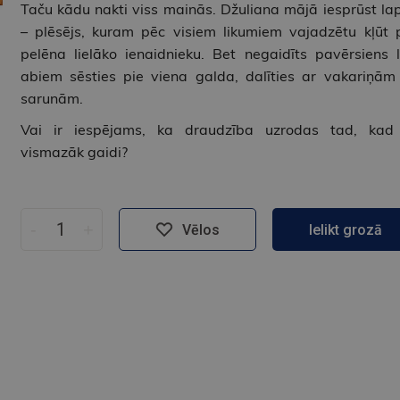
Taču kādu nakti viss mainās. Džuliana mājā iesprūst la
– plēsējs, kuram pēc visiem likumiem vajadzētu kļūt 
pelēna lielāko ienaidnieku. Bet negaidīts pavērsiens l
abiem sēsties pie viena galda, dalīties ar vakariņām
sarunām.
Vai ir iespējams, ka draudzība uzrodas tad, kad
vismazāk gaidi?
-
+
Vēlos
Ielikt grozā