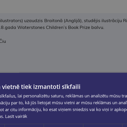
lustrators) uzaudzis Braitonā (Anglijā), studējis ilustrāciju
018.gada Waterstones Children’s Book Prize balvu.
Čiu
 vietnē tiek izmantoti sīkfaili
kfailus, lai personalizētu saturu, reklāmas un analizētu mūsu tra
ciju par to, kā jūs lietojat mūsu vietni ar mūsu reklāmas un anal
ot ar citu informāciju, ko esat viņiem sniedzis vai ko viņi ir apko
us.
Lasīt vairāk