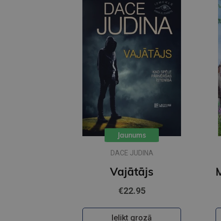
Jaunums
DACE JUDINA
Vajātājs
€22.95
Ielikt grozā