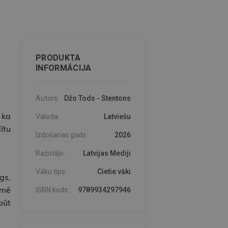
PRODUKTA
INFORMĀCIJA
Autors:
Džo Tods - Stentons
 ka
Valoda:
Latviešu
ītu
Izdošanas gads:
2026
Ražotājs:
Latvijas Mediji
Vāku tips:
Cietie vāki
gs,
emē
ISBN kods:
9789934297946
būt