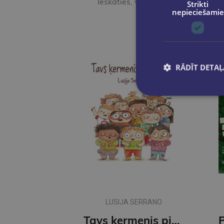
Ieskaties, varbūt noder
Strikti
nepieciešamie
RĀDĪT DETAĻ
LUSIJA SERRANO
Tavs ķermenis pieder tev