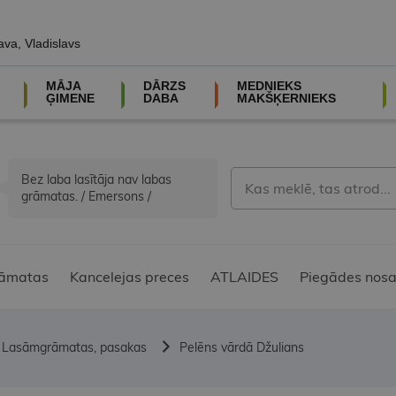
ava, Vladislavs
MĀJA
DĀRZS
MEDNIEKS
ĢIMENE
DABA
MAKŠĶERNIEKS
Bez laba lasītāja nav labas
grāmatas. / Emersons /
āmatas
Kancelejas preces
ATLAIDES
Piegādes nosa
Lasāmgrāmatas, pasakas
Pelēns vārdā Džulians