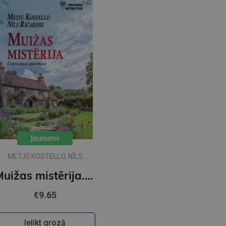
Jaunums
METJŪ KOSTELLO, NĪLS
RIČARDSS
Muižas mistērija. Vakara detektīvs
€9.65
Ielikt grozā