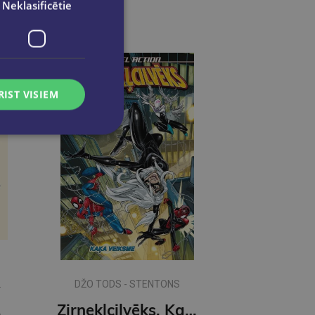
Neklasificētie
RIST VISIEM
DŽO TODS - STENTONS
ķis
Zirnekļcilvēks. Kaķa veiksme