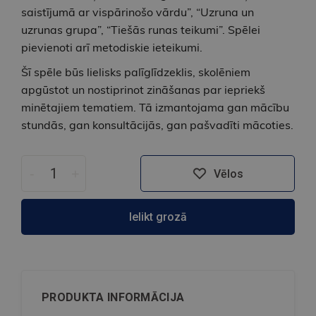
saistījumā ar vispārinošo vārdu”, “Uzruna un
uzrunas grupa”, “Tiešās runas teikumi”. Spēlei
pievienoti arī metodiskie ieteikumi.
Šī spēle būs lielisks palīglīdzeklis, skolēniem
apgūstot un nostiprinot zināšanas par iepriekš
minētajiem tematiem. Tā izmantojama gan mācību
stundās, gan konsultācijās, gan pašvadīti mācoties.
-
+
Vēlos
Ielikt grozā
PRODUKTA INFORMĀCIJA