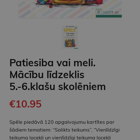
Patiesiba vai meli.
Mācību līdzeklis
5.-6.klašu skolēniem
€10.95
Spēle piedāvā 120 apgalvojumu kartītes par
šādiem tematiem: “Salikts teikums”, “Vienlīdzīgi
teikuma locekļi un vienlīdzīgi teikuma locekļi