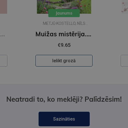
Jaunums
METJŪ KOSTELLO, NĪLS
RIČARDSS
Kaucmindes pakavs
Muižas mistērija. Vakara detektīvs
€9.65
Ielikt grozā
Neatradi to, ko meklēji? Palīdzēsim!
Sazināties