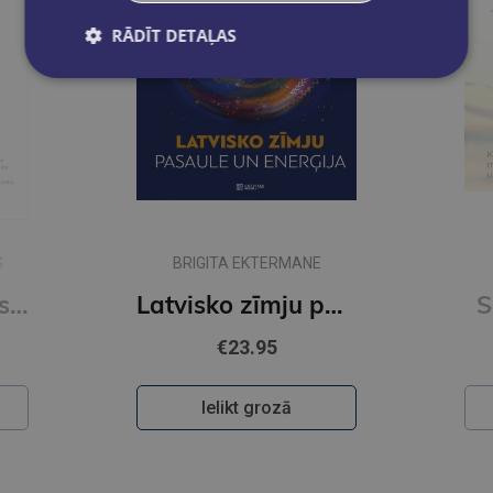
RĀDĪT DETAĻAS
S
BRIGITA EKTERMANE
Ķermenis atceras. Smadzenes, prāts un ķermenis traumu dziedināšanas procesā
Latvisko zīmju pasaule un enerģija
S
€23.95
Ielikt grozā