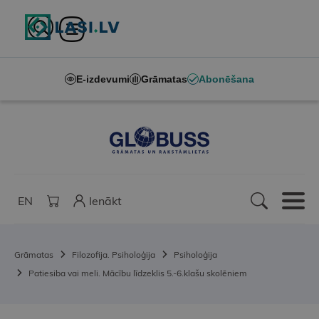
E-izdevumi
Grāmatas
Abonēšana
EN
Ienākt
Grāmatas
Filozofija. Psiholoģija
Psiholoģija
Patiesiba vai meli. Mācību līdzeklis 5.-6.klašu skolēniem