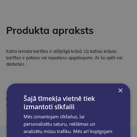
Produkta apraksts
Katra temata kartītes ir atšķirīgā krāsā. Uz katras krāsas
kartītes ir patiess vai nepatiess apgalvojums. Ar šo spēli var
darboties :
×
- individuāli:
patstāvīgi secināt, kurš apgalvojums ir patiess,
Šajā tīmekļa vietnē tiek
kurš – aplams. Par savu secinājumu pareizību pārliecināties
izmantoti sīkfaili
mācību grāmatā vai citā mācību līdzeklī;
Mēs izmantojam sīkfailus, lai
- grupā:
katra grupa izlozē noteiktas krāsas kartītes, pēc
personalizētu saturu, reklāmas un
spēles pārliecināties par sava veikuma pareizību;
analizētu mūsu trafiku. Mēs arī kopīgojam