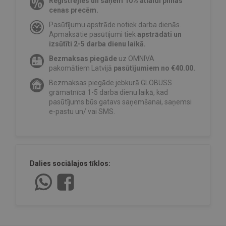
Reģistrējies un saņem 10% atlaidi pilnas
cenas precēm.
Pasūtījumu apstrāde notiek darba dienās.
Apmaksātie pasūtījumi tiek
apstrādāti un
izsūtīti 2-5 darba dienu laikā.
Bezmaksas piegāde
uz OMNIVA
pakomātiem Latvijā
pasūtījumiem no €40.00.
Bezmaksas piegāde jebkurā GLOBUSS
grāmatnīcā 1-5 darba dienu laikā, kad
pasūtījums būs gatavs saņemšanai, saņemsi
e-pastu un/ vai SMS.
Dalies sociālajos tīklos: