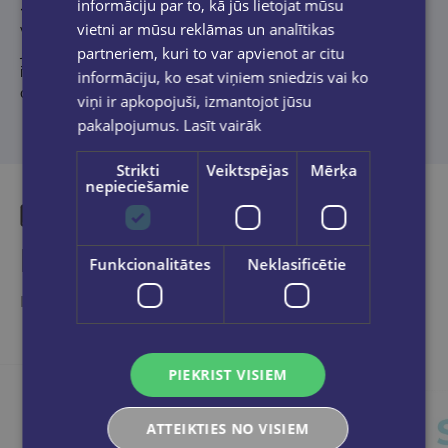
informāciju par to, kā jūs lietojat mūsu
- ar ģimeni:
noskaidrot, kurš ģimenē ir konkrētā latviešu
vietni ar mūsu reklāmas un analītikas
valodas temata eksperts.
Ja spēlējat klasē vai ģimenē, piešķiriet punktus par katru pareizi
partneriem, kuri to var apvienot ar citu
izvērtētu apgalvojumu, izdomājiet uzvarētāja apbalvošanas
informāciju, ko esat viņiem sniedzis vai ko
ceremoniju.
viņi ir apkopojuši, izmantojot jūsu
pakalpojumus.
Lasīt vairāk
Strikti
Veiktspējas
Mērķa
nepieciešamie
Līdzīgas preces
Funkcionalitātes
Neklasificētie
Ieskaties, varbūt noder
PIEKRIST VISIEM
ATTEIKTIES NO VISIEM