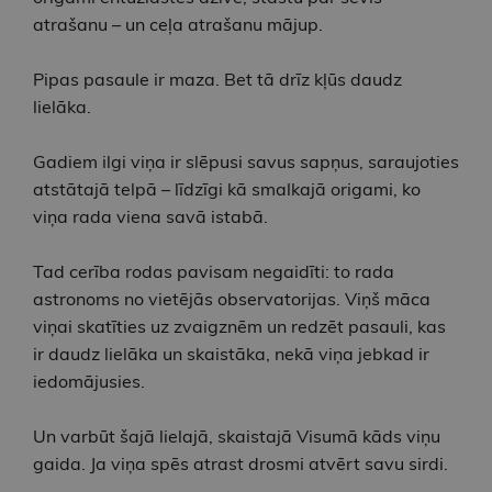
atrašanu – un ceļa atrašanu mājup.
Pipas pasaule ir maza. Bet tā drīz kļūs daudz
lielāka.
Gadiem ilgi viņa ir slēpusi savus sapņus, saraujoties
atstātajā telpā – līdzīgi kā smalkajā origami, ko
viņa rada viena savā istabā.
Tad cerība rodas pavisam negaidīti: to rada
astronoms no vietējās observatorijas. Viņš māca
viņai skatīties uz zvaigznēm un redzēt pasauli, kas
ir daudz lielāka un skaistāka, nekā viņa jebkad ir
iedomājusies.
Un varbūt šajā lielajā, skaistajā Visumā kāds viņu
gaida. Ja viņa spēs atrast drosmi atvērt savu sirdi.