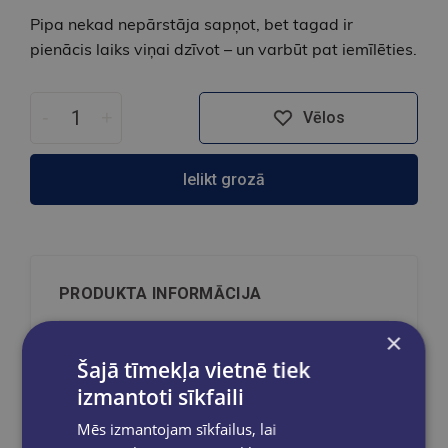
Pipa nekad nepārstāja sapņot, bet tagad ir
pienācis laiks viņai dzīvot – un varbūt pat iemīlēties.
-
+
Vēlos
Ielikt grozā
PRODUKTA INFORMĀCIJA
×
Autors:
Cecelia Ahern
Šajā tīmekļa vietnē tiek
Valoda:
Angļu valoda
izmantoti sīkfaili
Izdošanas gads:
2025
Mēs izmantojam sīkfailus, lai