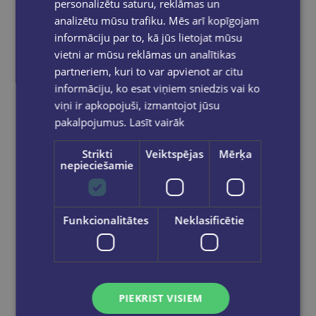
personalizētu saturu, reklāmas un
Ražotājs:
HarperCollins Publishers Inc
analizētu mūsu trafiku. Mēs arī kopīgojam
Vāku tips:
Mīkstie vāki
informāciju par to, kā jūs lietojat mūsu
vietni ar mūsu reklāmas un analītikas
Lpp.:
368
partneriem, kuri to var apvienot ar citu
product.Svars:
0.460 kg
informāciju, ko esat viņiem sniedzis vai ko
viņi ir apkopojuši, izmantojot jūsu
ISBN kods:
9780008608200
pakalpojumus.
Lasīt vairāk
Strikti
Veiktspējas
Mērķa
nepieciešamie
Prece pieejama noliktavā!
Prece ir mūsu noliktavā un pieejama Jūsu
pasūtījumam.
Funkcionalitātes
Neklasificētie
Reģistrējies un saņem 10% atlaidi pilnas
cenas precēm.
PIEKRIST VISIEM
Pasūtījumu apstrāde notiek darba dienās.