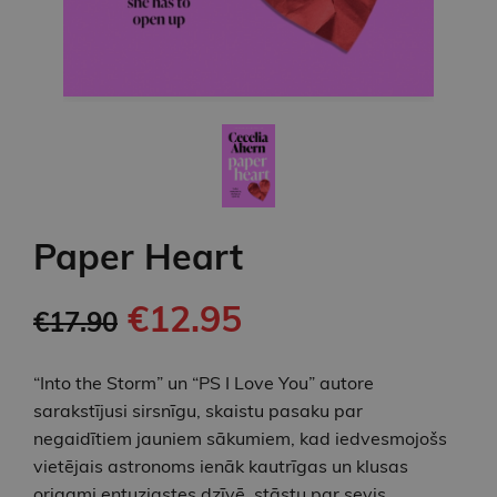
Paper Heart
€12.95
€17.90
“Into the Storm” un “PS I Love You” autore
sarakstījusi sirsnīgu, skaistu pasaku par
negaidītiem jauniem sākumiem, kad iedvesmojošs
vietējais astronoms ienāk kautrīgas un klusas
origami entuziastes dzīvē, stāstu par sevis