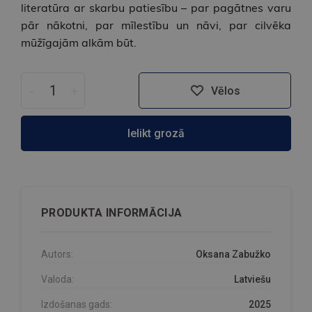
literatūra ar skarbu patiesību – par pagātnes varu
pār nākotni, par mīlestību un nāvi, par cilvēka
mūžīgajām alkām būt.
-
+
Vēlos
Ielikt grozā
PRODUKTA INFORMĀCIJA
Autors:
Oksana Zabužko
Valoda:
Latviešu
Izdošanas gads:
2025