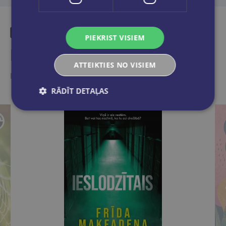
PIEKRIST VISIEM
Līdzīgas preces
ATTEIKTIES NO VISIEM
Ieskaties, varbūt noder
RĀDĪT DETAĻAS