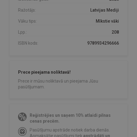
Ražotājs:
Latvijas Mediji
Vāku tips:
Mīkstie vāki
Lpp.:
208
ISBN kods:
9789934296666
Prece pieejama noliktavā!
Prece ir mūsu noliktavā un pieejama Jūsu
pasūtījumam.
Reģistrējies un saņem 10% atlaidi pilnas
cenas precēm.
Pasūtījumu apstrāde notiek darba dienās.
Apmaksātie pasūtījumi tiek
apstrādāti un