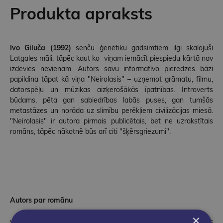
Produkta apraksts
Ivo Giluča (1992)
senču ģenētiku gadsimtiem ilgi skalojuši
Latgales māli, tāpēc kaut ko viņam iemācīt piespiedu kārtā nav
izdevies nevienam. Autors savu informatīvo pieredzes bāzi
papildina tāpat kā viņa "Neirolasis" – uzņemot grāmatu, filmu,
datorspēļu un mūzikas aizķerošākās īpatnības. Introverts
būdams, pēta gan sabiedrības labās puses, gan tumšās
metastāzes un norāda uz slimību perēkļiem civilizācijas miesā.
"Neirolasis" ir autora pirmais publicētais, bet ne uzrakstītais
romāns, tāpēc nākotnē būs arī citi "šķērsgriezumi".
Autors par romānu
×