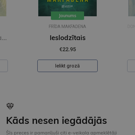
Jaunums
FRĪDA MAKFADENA
DON
Zīda neceļi. Vakara romāns
Ieslodzītais
€22.95
Ielikt grozā
Kāds nesen iegādājās
Šīs preces ir pamanījuši citi e-veikala apmeklētāji