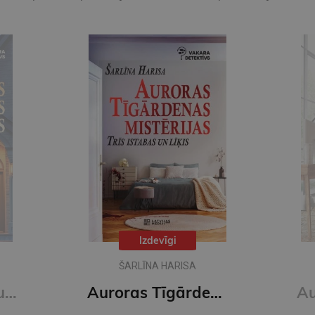
Izdevīgi
ŠARLĪNA HARISA
Strīdus ābols. Auroras Tīgārdenas mistērijas
Auroras Tīgārdenas mistērijas. Trīs istabas un līķis