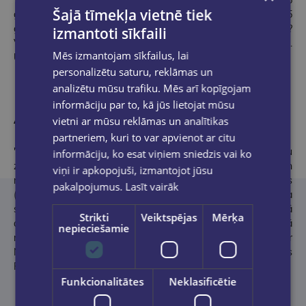
Vai pagātnē pastrādātu ļaunumu var izpirkt tagadnē? Ja 25
Šajā tīmekļa vietnē tiek
gadus sāpina cilvēkus, graujot to likteņus, bet turpmākos 25
gadus par tiem rūpējas, vai tas kompensēs pāridarījumu sekas?
izmantoti sīkfaili
Vai viss atkarīgs no ļaunuma pakāpes un labdarības kvalitātes?..
Mēs izmantojam sīkfailus, lai
Uz visiem šiem jautājumiem atbilde jāmeklē sevī.
personalizētu saturu, reklāmas un
analizētu mūsu trafiku. Mēs arī kopīgojam
informāciju par to, kā jūs lietojat mūsu
vietni ar mūsu reklāmas un analītikas
Atsauksmes
partneriem, kuri to var apvienot ar citu
"Neirolasi" droši var saukt par eleganta humora pārpilnu
informāciju, ko esat viņiem sniedzis vai ko
zinātniskās fantastikas romānu ar detektīvžanra elementiem un
viņi ir apkopojuši, izmantojot jūsu
nopietnu vēstījumu lasītājiem. Galvenie varoņi: Rūdolfs Tērauds
pakalpojumus.
Lasīt vairāk
(35 gadi) miljardieris no Forbes saraksta un Ārija Ģērdace, viņa
sieva tiek iesaistīti Rīgas Stradiņa slimnīcā veiktā eksperimentā
Strikti
Veiktspējas
Mērķa
ar daudzfunkcionālo neironu lasītāju jeb Neirolasi komā
nepieciešamie
nonākušajam Rūdolfam. Detektīvintriga ir sarežģīta, un tikai ar
Neirolaša palīdzību būs iespējams noskaidrot, kurš vainīgs
Rūdolfa nelaimes gadījumā /Rolanda Bula/
Funkcionalitātes
Neklasificētie