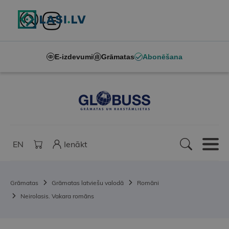
E-izdevumi
Grāmatas
Abonēšana
EN
Ienākt
Grāmatas
Grāmatas latviešu valodā
Romāni
Neirolasis. Vakara romāns