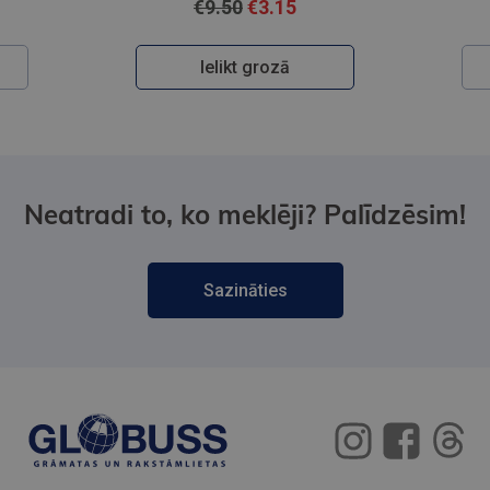
€9.50
€3.15
Ielikt grozā
Neatradi to, ko meklēji? Palīdzēsim!
Sazināties