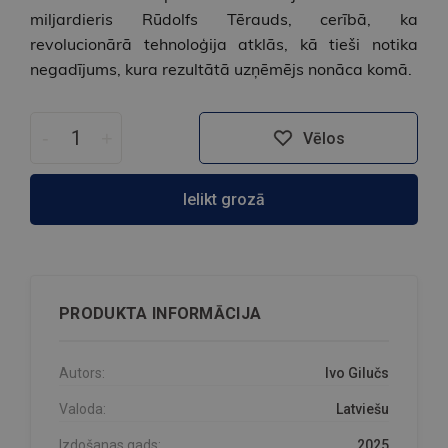
miljardieris Rūdolfs Tērauds, cerībā, ka
revolucionārā tehnoloģija atklās, kā tieši notika
negadījums, kura rezultātā uzņēmējs nonāca komā.
-
+
Vēlos
Ielikt grozā
PRODUKTA INFORMĀCIJA
Autors:
Ivo Gilučs
Valoda:
Latviešu
Izdošanas gads:
2025