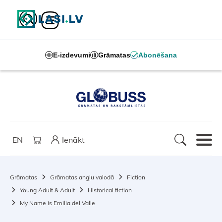
E-izdevumi
Grāmatas
Abonēšana
EN
Ienākt
Grāmatas
Grāmatas angļu valodā
Fiction
Young Adult & Adult
Historical fiction
My Name is Emilia del Valle