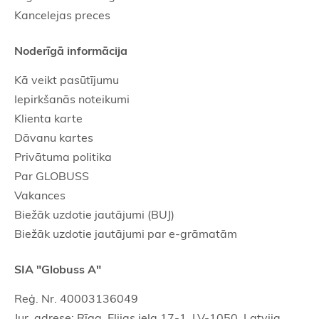
Kancelejas preces
Noderīgā informācija
Kā veikt pasūtījumu
Iepirkšanās noteikumi
Klienta karte
Dāvanu kartes
Privātuma politika
Par GLOBUSS
Vakances
Biežāk uzdotie jautājumi (BUJ)
Biežāk uzdotie jautājumi par e-grāmatām
SIA "Globuss A"
Reģ. Nr. 40003136049
Jur. adrese: Rīga, Elijas iela 17-1, LV-1050, Latvija