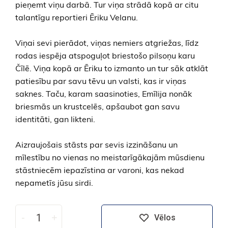
pieņemt viņu darbā. Tur viņa strādā kopā ar citu
talantīgu reportieri Ēriku Velanu.
Viņai sevi pierādot, viņas nemiers atgriežas, līdz
rodas iespēja atspoguļot briestošo pilsoņu karu
Čīlē. Viņa kopā ar Ēriku to izmanto un tur sāk atklāt
patiesību par savu tēvu un valsti, kas ir viņas
saknes. Taču, karam saasinoties, Emīlija nonāk
briesmās un krustcelēs, apšaubot gan savu
identitāti, gan likteni.
Aizraujošais stāsts par sevis izzināšanu un
mīlestību no vienas no meistarīgākajām mūsdienu
stāstniecēm iepazīstina ar varoni, kas nekad
nepametīs jūsu sirdi.
-
+
Vēlos