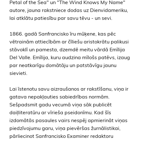
Petal of the Sea" un "The Wind Knows My Name"
autore, jauna rakstniece dodas uz Dienvidameriku,
lai atklātu patiesību par savu tēvu - un sevi.
1866. gadā Sanfrancisko īru mūķene, kas pēc
vētrainām attiecībām ar čīliešu aristokrātu palikusi
stāvoklī un pamesta, dzemdē meitu vārdā Emīlija
Del Valle. Emīlija, kuru audzina mīlošs patēvs, izaug
par neatkarīgu domātāju un patstāvīgu jaunu
sievieti.
Lai īstenotu savu aizraušanos ar rakstīšanu, viņa ir
gatava nepakļauties sabiedrības normām.
Sešpadsmit gadu vecumā viņa sāk publicēt
daiļliteratūru ar vīrieša pseidonīmu. Kad šīs
izdomātās pasaules vairs nespēj apmierināt viņas
piedzīvojumu garu, viņa pievēršas žurnālistikai,
pārliecinot Sanfrancisko Examiner redaktoru