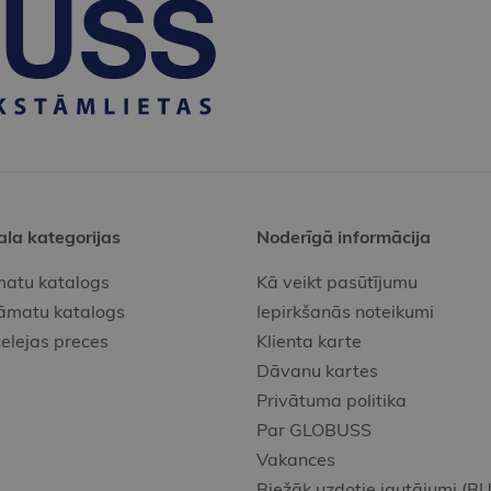
ala kategorijas
Noderīgā informācija
atu katalogs
Kā veikt pasūtījumu
āmatu katalogs
Iepirkšanās noteikumi
elejas preces
Klienta karte
Dāvanu kartes
Privātuma politika
Par GLOBUSS
Vakances
Biežāk uzdotie jautājumi (BU