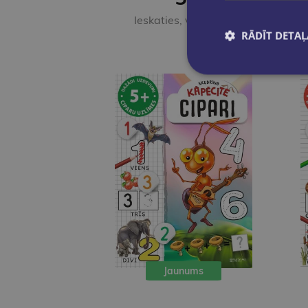
Ieskaties, varbūt noder
RĀDĪT DETAĻ
Jaunums