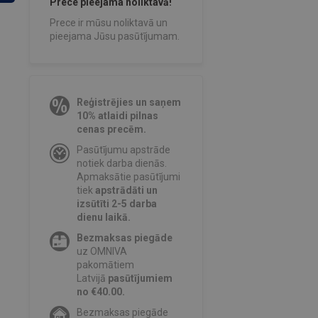
Prece pieejama noliktavā!
Prece ir mūsu noliktavā un
pieejama Jūsu pasūtījumam.
Reģistrējies un saņem
10% atlaidi pilnas
cenas precēm.
Pasūtījumu apstrāde
notiek darba dienās.
Apmaksātie pasūtījumi
tiek
apstrādāti un
izsūtīti 2-5 darba
dienu laikā.
Bezmaksas piegāde
uz OMNIVA
pakomātiem
Latvijā
pasūtījumiem
no €40.00.
Bezmaksas piegāde