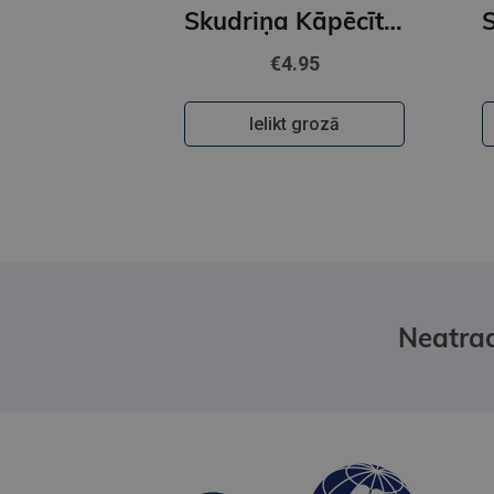
Skudriņa Kāpēcīte. Cipari
€4.95
Ielikt grozā
Neatrad