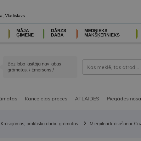
a, Vladislavs
MĀJA
DĀRZS
MEDNIEKS
ĢIMENE
DABA
MAKŠĶERNIEKS
Bez laba lasītāja nav labas
grāmatas. / Emersons /
āmatas
Kancelejas preces
ATLAIDES
Piegādes nosa
Krāsojāmās, praktisko darbu grāmatas
Mierpilnai krāsošanai. Co