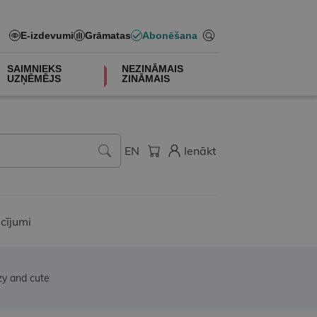
E-izdevumi
Grāmatas
Abonēšana
SAIMNIEKS
NEZINĀMAIS
UZŅĒMĒJS
ZINĀMAIS
EN
Ienākt
cījumi
zy and cute