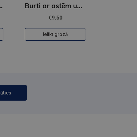
slēpes. Atrodi un atzīmē!
Burti ar astēm un kātiņiem. Alfabēta kartītes
€9.50
Ielikt grozā
āties