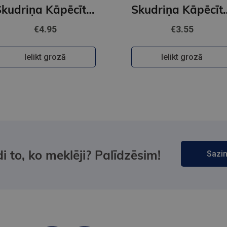
Skudriņa Kāpēcīte. Burti
Skudriņa Kāpēcīte. Pa
€4.95
€3.55
Ielikt grozā
Ielikt grozā
i to, ko meklēji? Palīdzēsim!
Sazin