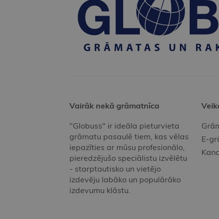
Vairāk nekā grāmatnīca
Veik
"Globuss" ir ideāla pieturvieta
Grām
grāmatu pasaulē tiem, kas vēlas
E-gr
iepazīties ar mūsu profesionālo,
Kanc
pieredzējušo speciālistu izvēlētu
- starptautisko un vietējo
izdevēju labāko un populārāko
izdevumu klāstu.