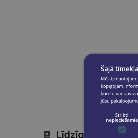
Šajā tīmekļa
Mēs izmantojam sī
kopīgojam informā
kuri to var apvien
jūsu pakalpojum
Strikti
nepieciešamie
Līdzīgas preces