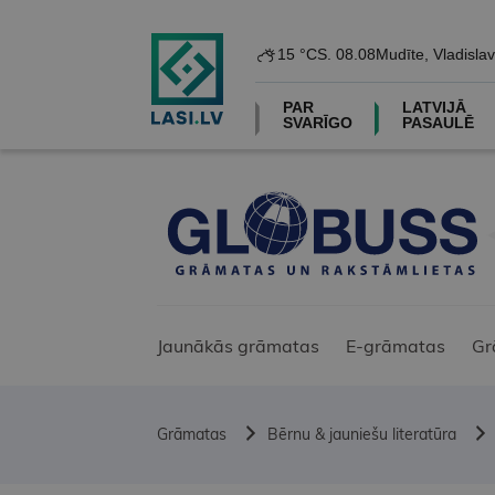
15 °C
S. 08.08
Mudīte, Vladislav
PAR
LATVIJĀ
SVARĪGO
PASAULĒ
Jaunākās grāmatas
E-grāmatas
Gr
Grāmatas
Bērnu & jauniešu literatūra