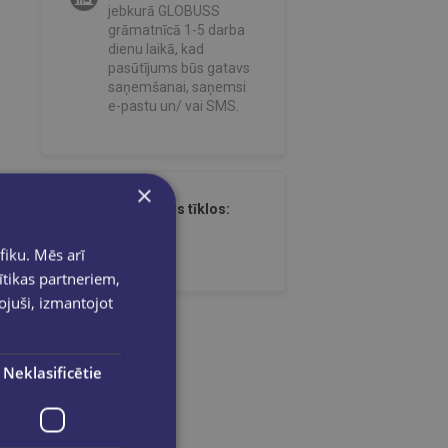
jebkurā GLOBUSS
grāmatnīcā 1-5 darba
dienu laikā, kad
pasūtījums būs gatavs
saņemšanai, saņemsi
e-pastu un/ vai SMS.
×
Dalies sociālajos tīklos:
fiku. Mēs arī
ītikas partneriem,
pojuši, izmantojot
Neklasificētie