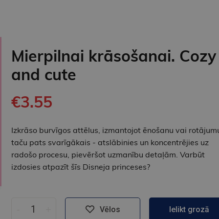
Mierpilnai krāsošanai. Cozy
and cute
€3.55
Izkrāso burvīgos attēlus, izmantojot ēnošanu vai rotājum
taču pats svarīgākais - atslābinies un koncentrējies uz
radošo procesu, pievēršot uzmanību detaļām. Varbūt
izdosies atpazīt šīs Disneja princeses?
-
+
Vēlos
Ielikt grozā