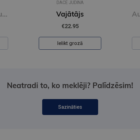
DACE JUDINA
Strīdus ābols. Auroras Tīgārdenas mistērijas
Vajātājs
€22.95
Ielikt grozā
Neatradi to, ko meklēji? Palīdzēsim!
Sazināties