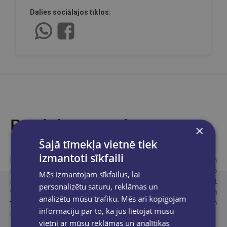
Dalies sociālajos tīklos:
Produkta apraksts
×
Šajā tīmekļa vietnē tiek
izmantoti sīkfaili
Dr. Klaudija Beinerte
un viņas dvīņumāsa Nadja ir dzimušas un
uzaugušas Štasfurtē. Abas studējušas starptautisko
Mēs izmantojam sīkfailus, lai
menedžmentu Magdeburgā. Pirms Klaudija mīlestību pret
personalizētu saturu, reklāmas un
vēsturiskiem romāniem padarīja par savu profesiju, viņa ieņēma
analizētu mūsu trafiku. Mēs arī kopīgojam
finanšu vadības profesores amatu. Jaunākā no dvīņumāsām
informāciju par to, kā jūs lietojat mūsu
Nadja jau vairākus gadus darbojas filmu nozarē.
vietni ar mūsu reklāmas un analītikas