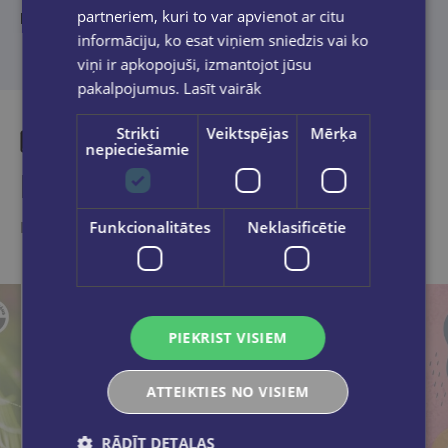
partneriem, kuri to var apvienot ar citu
No vācu valodas tulkojusi Sinda Krastiņa
informāciju, ko esat viņiem sniedzis vai ko
viņi ir apkopojuši, izmantojot jūsu
pakalpojumus.
Lasīt vairāk
Strikti
Veiktspējas
Mērķa
nepieciešamie
Līdzīgas preces
Funkcionalitātes
Neklasificētie
Ieskaties, varbūt noder
PIEKRIST VISIEM
ATTEIKTIES NO VISIEM
RĀDĪT DETAĻAS