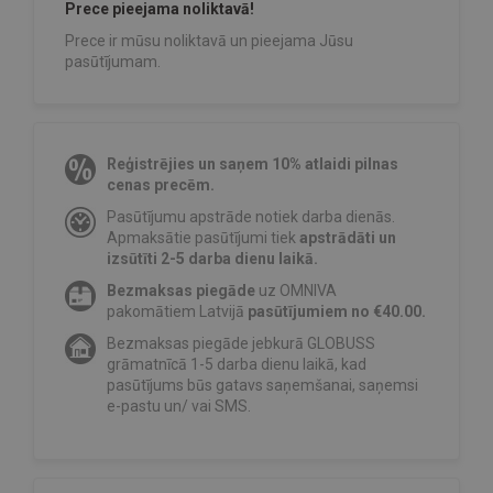
Prece pieejama noliktavā!
Prece ir mūsu noliktavā un pieejama Jūsu
pasūtījumam.
Reģistrējies un saņem 10% atlaidi pilnas
cenas precēm.
Pasūtījumu apstrāde notiek darba dienās.
Apmaksātie pasūtījumi tiek
apstrādāti un
izsūtīti 2-5 darba dienu laikā.
Bezmaksas piegāde
uz OMNIVA
pakomātiem Latvijā
pasūtījumiem no €40.00.
Bezmaksas piegāde jebkurā GLOBUSS
grāmatnīcā 1-5 darba dienu laikā, kad
pasūtījums būs gatavs saņemšanai, saņemsi
e-pastu un/ vai SMS.