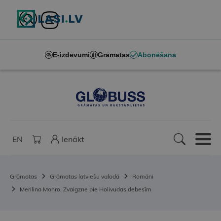
E-izdevumi
Grāmatas
Abonēšana
EN
Ienākt
Grāmatas
Grāmatas latviešu valodā
Romāni
Merilina Monro. Zvaigzne pie Holivudas debesīm