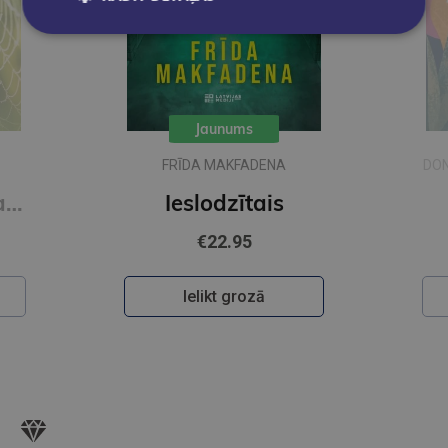
Jaunums
FRĪDA MAKFADENA
DON
Zīda neceļi. Vakara romāns
Ieslodzītais
€22.95
Ielikt grozā