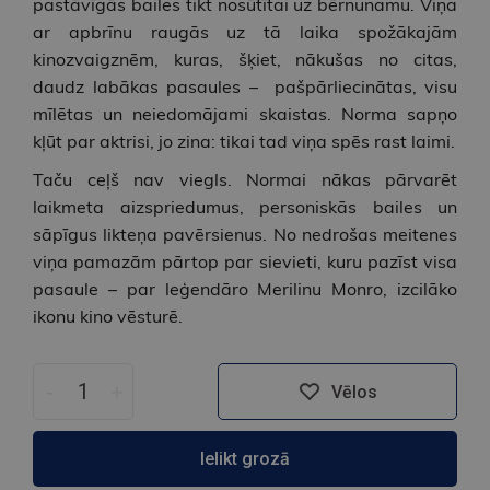
pastāvīgās bailes tikt nosūtītai uz bērnunamu. Viņa
ar apbrīnu raugās uz tā laika spožākajām
kinozvaigznēm, kuras, šķiet, nākušas no citas,
daudz labākas pasaules – pašpārliecinātas, visu
mīlētas un neiedomājami skaistas. Norma sapņo
kļūt par aktrisi, jo zina: tikai tad viņa spēs rast laimi.
Taču ceļš nav viegls. Normai nākas pārvarēt
laikmeta aizspriedumus, personiskās bailes un
sāpīgus likteņa pavērsienus. No nedrošas meitenes
viņa pamazām pārtop par sievieti, kuru pazīst visa
pasaule – par leģendāro Merilinu Monro, izcilāko
ikonu kino vēsturē.
-
+
Vēlos
Ielikt grozā