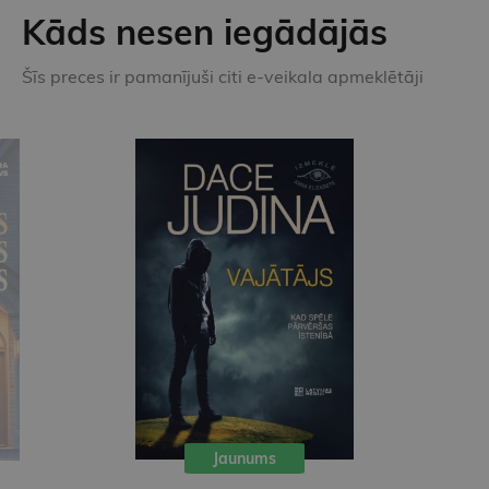
Kāds nesen iegādājās
Šīs preces ir pamanījuši citi e-veikala apmeklētāji
Jaunums