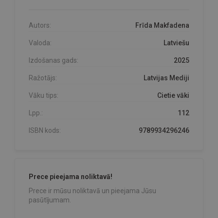
Autors:
Frīda Makfadena
Valoda:
Latviešu
Izdošanas gads:
2025
Ražotājs:
Latvijas Mediji
Vāku tips:
Cietie vāki
Lpp.:
112
ISBN kods:
9789934296246
Prece pieejama noliktavā!
Prece ir mūsu noliktavā un pieejama Jūsu
pasūtījumam.