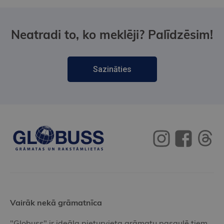
Neatradi to, ko meklēji? Palīdzēsim!
Sazināties
Vairāk nekā grāmatnīca
"Globuss" ir ideāla pieturvieta grāmatu pasaulē tiem,