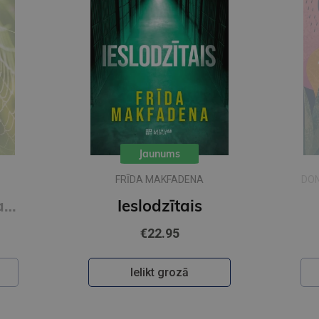
Jaunums
FRĪDA MAKFADENA
DON
Zīda neceļi. Vakara romāns
Ieslodzītais
€22.95
Ielikt grozā