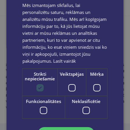
Mēs izmantojam sīkfailus, lai
personalizētu saturu, reklāmas un
analizētu mūsu trafiku. Mēs arī kopīgojam
informāciju par to, kā jūs lietojat mūsu
vietni ar mūsu reklāmas un analītikas
partneriem, kuri to var apvienot ar citu
Produkta apraksts
informāciju, ko esat viņiem sniedzis vai ko
viņi ir apkopojuši, izmantojot jūsu
pakalpojumus.
Lasīt vairāk
#1 Amazon, The New York Times ,USA Today un Publishers
Weekly dižpārdokļu autore Frīda Makfadena ir praktizējoša
Strikti
Veiktspējas
Mērķa
ārste, kas specializējusies smadzeņu traumu ārstēšanā. Frīdas
nepieciešamie
darbs ir ticis izvēlēts kā viens no Amazon redakcijas gada
labākajiem romāniem, un viņa ir bijusi Goodreads Choice balvas
nominante. Viņas romāni ir tulkoti vairāk nekā četrdesmit
Funkcionalitātes
Neklasificētie
valodās. Frīda kopā ar ģimeni un melnu kaķi dzīvo gadsimtiem
vecā trīsstāvu mājā ar skatu uz okeānu.