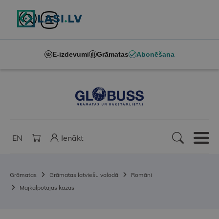
E-izdevumi
Grāmatas
Abonēšana
EN
Ienākt
Grāmatas
Grāmatas latviešu valodā
Romāni
Mājkalpotājas kāzas