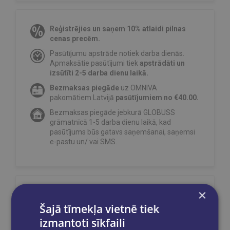
Reģistrējies un saņem 10% atlaidi pilnas
cenas precēm.
Pasūtījumu apstrāde notiek darba dienās.
Apmaksātie pasūtījumi tiek
apstrādāti un
izsūtīti 2-5 darba dienu laikā.
Bezmaksas piegāde
uz OMNIVA
pakomātiem Latvijā
pasūtījumiem no €40.00.
Bezmaksas piegāde jebkurā GLOBUSS
grāmatnīcā 1-5 darba dienu laikā, kad
pasūtījums būs gatavs saņemšanai, saņemsi
e-pastu un/ vai SMS.
×
Dalies sociālajos tīklos:
Šajā tīmekļa vietnē tiek
izmantoti sīkfaili