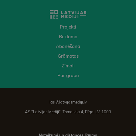
Projekti
Reklāma
Abonēšana
Grāmatas
Zīmoli
Par grupu
lasi@latvijasmediji.lv
AS "Latvijas Mediji", Toma iela 4, Rīga, LV-1003
Noteikumi un distances līgums