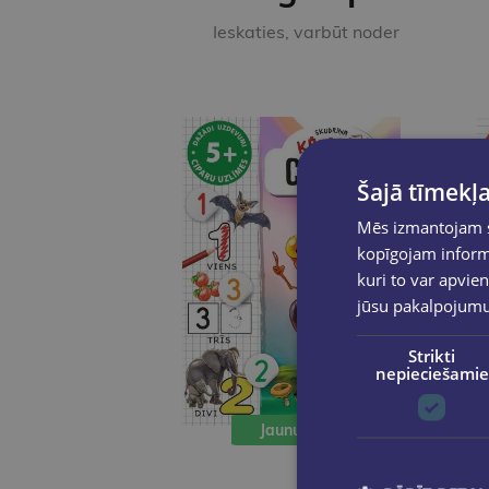
Ieskaties, varbūt noder
Šajā tīmekļa
Mēs izmantojam sī
kopīgojam informā
kuri to var apvien
jūsu pakalpojum
Strikti
nepieciešamie
Jaunums