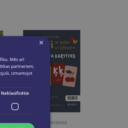
×
fiku. Mēs arī
ītikas partneriem,
pojuši, izmantojot
Neklasificētie
ILZE DZIRVINSKA