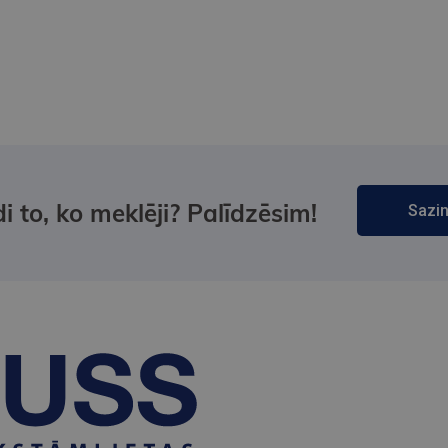
i to, ko meklēji? Palīdzēsim!
Sazin