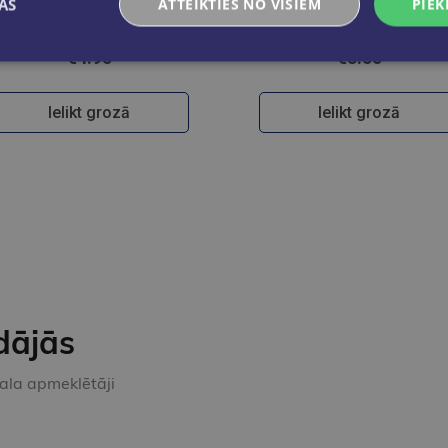
AS
ATTEIKTIES NO VISIEM
PIEK
Skudriņa Kāpēcīte. Burti
Skudriņa Kāpēcīte. Pa
€4.95
€3.55
Ielikt grozā
Ielikt grozā
dājās
kala apmeklētāji