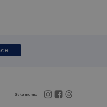
āties
Seko mums: