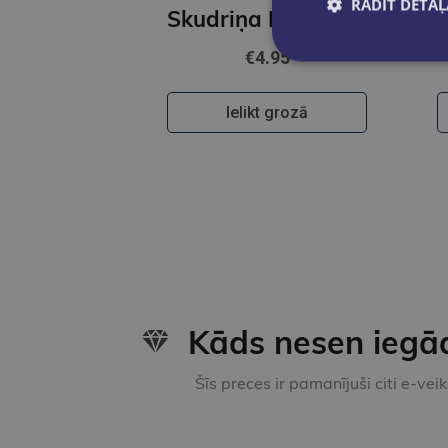
RĀDĪT DETAĻ
Skudriņa Kāpēcīte. Cipari
€4.95
Ielikt grozā
Kāds nesen iegā
Šīs preces ir pamanījuši citi e-vei