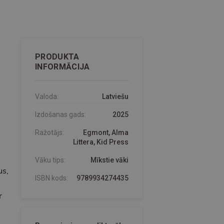
PRODUKTA
INFORMĀCIJA
Valoda:
Latviešu
Izdošanas gads:
2025
Ražotājs:
Egmont, Alma
Littera, Kid Press
Vāku tips:
Mīkstie vāki
us,
ISBN kods:
9789934274435
r