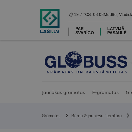
19.7 °C
S. 08.08
Mudīte, Vladisl
PAR
LATVIJĀ
SVARĪGO
PASAULĒ
Jaunākās grāmatas
E-grāmatas
Gr
Grāmatas
Bērnu & jauniešu literatūra