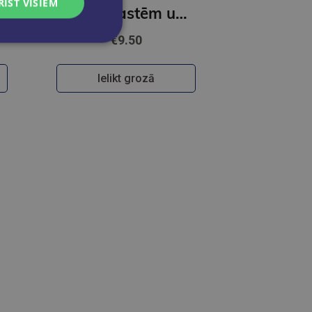
RIST VISIEM
slēpes. Atrodi un atzīmē!
Burti ar astēm un kātiņiem. Alfabēta kartītes
€9.50
Ielikt grozā