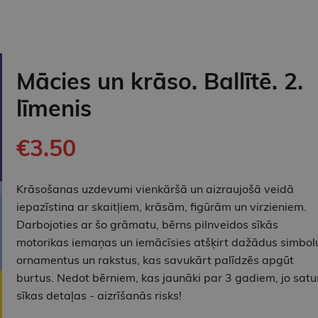
Mācies un krāso. Ballītē. 2.
līmenis
€3.50
Krāsošanas uzdevumi vienkāršā un aizraujošā veidā
iepazīstina ar skaitļiem, krāsām, figūrām un virzieniem.
Darbojoties ar šo grāmatu, bērns pilnveidos sīkās
motorikas iemaņas un iemācīsies atšķirt dažādus simbol
ornamentus un rakstus, kas savukārt palīdzēs apgūt
burtus. Nedot bērniem, kas jaunāki par 3 gadiem, jo satu
sīkas detaļas - aizrīšanās risks!