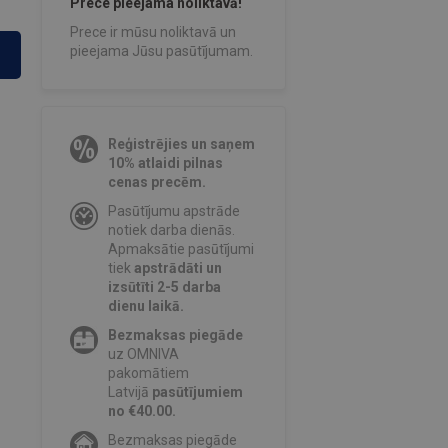
Prece pieejama noliktavā!
Prece ir mūsu noliktavā un
pieejama Jūsu pasūtījumam.
Reģistrējies un saņem
10% atlaidi pilnas
cenas precēm.
Pasūtījumu apstrāde
notiek darba dienās.
Apmaksātie pasūtījumi
tiek
apstrādāti un
izsūtīti 2-5 darba
dienu laikā.
Bezmaksas piegāde
uz OMNIVA
pakomātiem
Latvijā
pasūtījumiem
no €40.00.
Bezmaksas piegāde