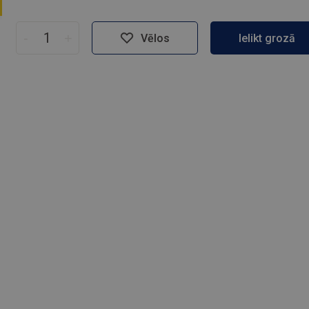
-
+
Vēlos
Ielikt grozā