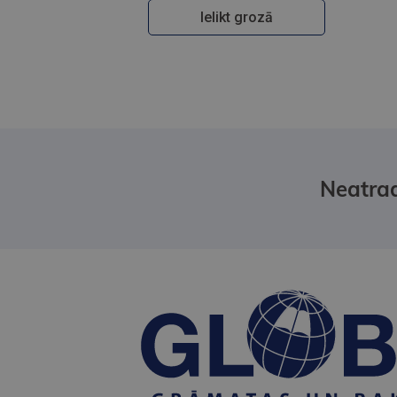
Ielikt grozā
Neatrad