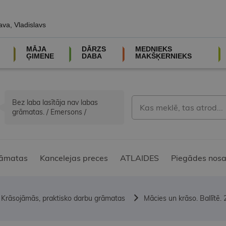
ava, Vladislavs
MĀJA
DĀRZS
MEDNIEKS
ĢIMENE
DABA
MAKŠĶERNIEKS
Bez laba lasītāja nav labas
grāmatas. / Emersons /
āmatas
Kancelejas preces
ATLAIDES
Piegādes nosa
Krāsojāmās, praktisko darbu grāmatas
Mācies un krāso. Ballītē. 2