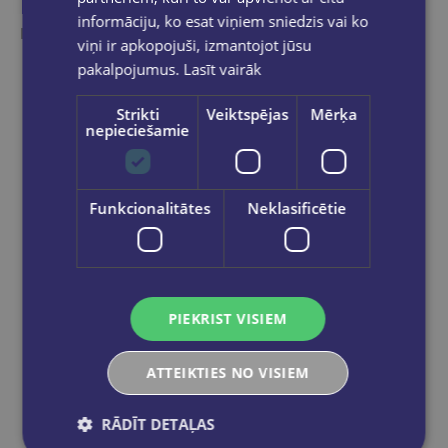
informāciju, ko esat viņiem sniedzis vai ko
Ieskaties, varbūt noder
viņi ir apkopojuši, izmantojot jūsu
pakalpojumus.
Lasīt vairāk
Strikti
Veiktspējas
Mērķa
nepieciešamie
Funkcionalitātes
Neklasificētie
PIEKRIST VISIEM
ATTEIKTIES NO VISIEM
RĀDĪT DETAĻAS