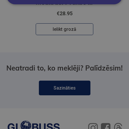
Medības. Prakse un pieredze Latvijā
€28.95
Ielikt grozā
Neatradi to, ko meklēji? Palīdzēsim!
Sazināties