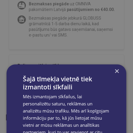
Bezmaksas piegāde
uz OMNIVA
pakomātiem Latvijā
pasūtījumiem no €40.00.
Bezmaksas piegāde jebkurā GLOBUSS
grāmatnīcā 1-5 darba dienu laikā, kad
pasūtījums būs gatavs saņemšanai, saņemsi
e-pastu un/ vai SMS.
Dalies sociālajos tīklos:
×
Šajā tīmekļa vietnē tiek
izmantoti sīkfaili
Mēs izmantojam sīkfailus, lai
personalizētu saturu, reklāmas un
analizētu mūsu trafiku. Mēs arī kopīgojam
informāciju par to, kā jūs lietojat mūsu
vietni ar mūsu reklāmas un analītikas
Līdzīgas preces
partneriem, kuri to var apvienot ar citu