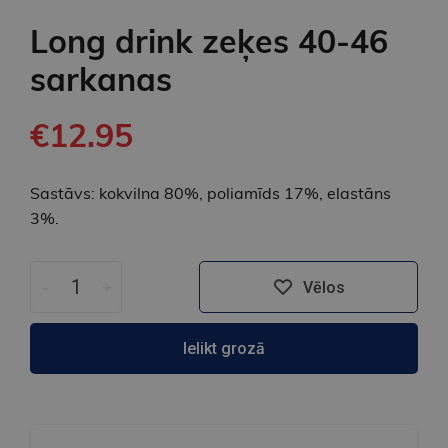
Long drink zeķes 40-46
sarkanas
€12.95
Sastāvs: kokvilna 80%, poliamīds 17%, elastāns
3%.
-
+
Vēlos
Ielikt grozā