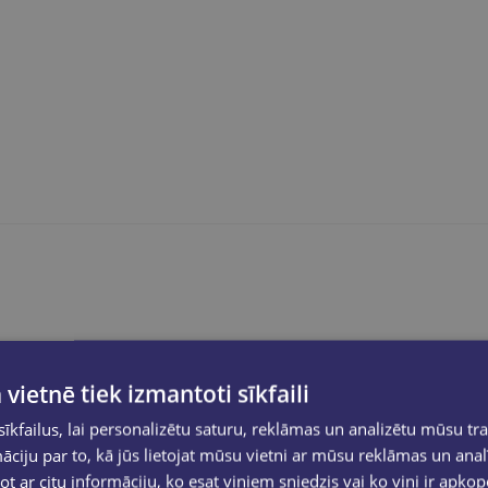
 vietnē tiek izmantoti sīkfaili
flower
lodīšu pildspalva ir piemērota intensīvai ikdienas raks
kfailus, lai personalizētu saturu, reklāmas un analizētu mūsu tra
 vienmērīgu rakstīšanu ar
0,5 mm līnijas platumu
, ideāli pie
ciju par to, kā jūs lietojat mūsu vietni ar mūsu reklāmas un anal
ot ar citu informāciju, ko esat viņiem sniedzis vai ko viņi ir apko