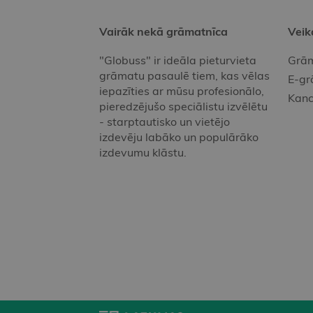
Vairāk nekā grāmatnīca
Veik
"Globuss" ir ideāla pieturvieta
Grām
grāmatu pasaulē tiem, kas vēlas
E-gr
iepazīties ar mūsu profesionālo,
Kanc
pieredzējušo speciālistu izvēlētu
- starptautisko un vietējo
izdevēju labāko un populārāko
izdevumu klāstu.