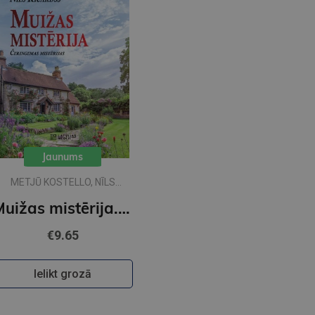
Jaunums
METJŪ KOSTELLO, NĪLS
RIČARDSS
Muižas mistērija. Vakara detektīvs
€9.65
Ielikt grozā