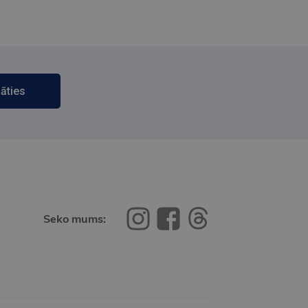
āties
Seko mums: