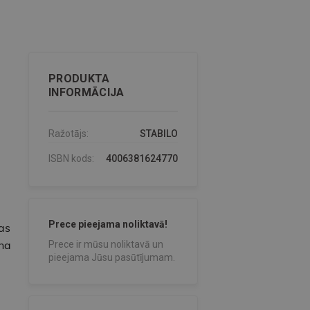
PRODUKTA
INFORMĀCIJA
Ražotājs:
STABILO
ISBN kods:
4006381624770
Prece pieejama noliktavā!
as
ona
Prece ir mūsu noliktavā un
pieejama Jūsu pasūtījumam.