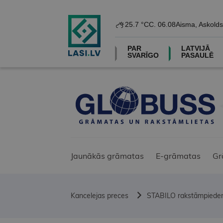
25.7 °C
C. 06.08
Aisma, Askolds
PAR
LATVIJĀ
SVARĪGO
PASAULĒ
Jaunākās grāmatas
E-grāmatas
Gr
Kancelejas preces
STABILO rakstāmpiede