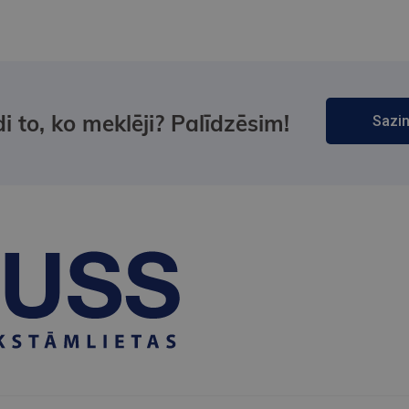
i to, ko meklēji? Palīdzēsim!
Sazin