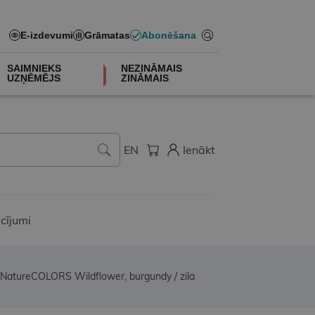
E-izdevumi
Grāmatas
Abonēšana
SAIMNIEKS
NEZINĀMAIS
UZŅĒMĒJS
ZINĀMAIS
EN
Ienākt
cījumi
l NatureCOLORS Wildflower, burgundy / zila