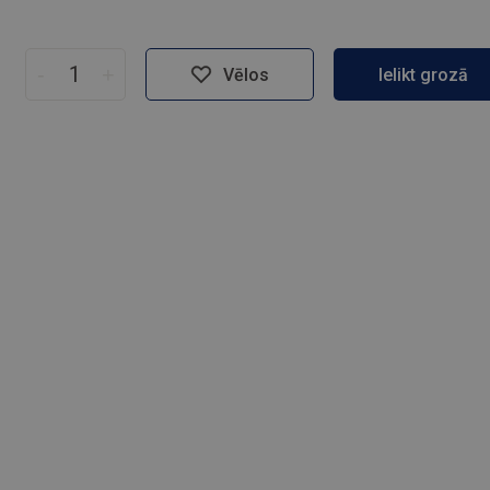
-
+
Vēlos
Ielikt grozā