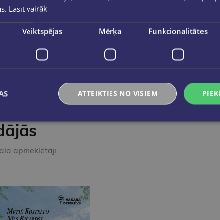
 korpuss nodrošina komfortu arī ilgstošas lietošanas laikā.
us.
Lasīt vairāk
ienā. Pildspalva ir
atkārtoti uzpildāma
, un tās korpusa ražo
ance pieeja), padarot to par ilgtspējīgu izvēli.
Veiktspējas
Mērķa
Funkcionalitātes
AS
ATTEIKTIES NO VISIEM
PIEK
dājās
kala apmeklētāji