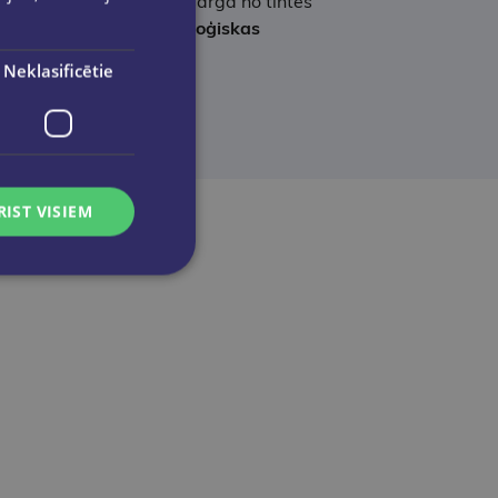
Klikšķa mehānisms
pasargā no tintes
šanā izmantota
87 % bioloģiskas
Neklasificētie
RIST VISIEM