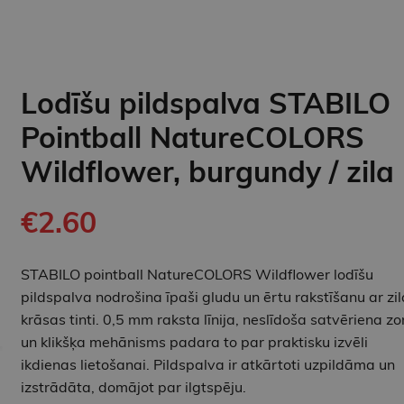
Lodīšu pildspalva STABILO
Pointball NatureCOLORS
Wildflower, burgundy / zila
€2.60
STABILO pointball NatureCOLORS Wildflower lodīšu
pildspalva nodrošina īpaši gludu un ērtu rakstīšanu ar zil
krāsas tinti. 0,5 mm raksta līnija, neslīdoša satvēriena z
un klikšķa mehānisms padara to par praktisku izvēli
ikdienas lietošanai. Pildspalva ir atkārtoti uzpildāma un
izstrādāta, domājot par ilgtspēju.