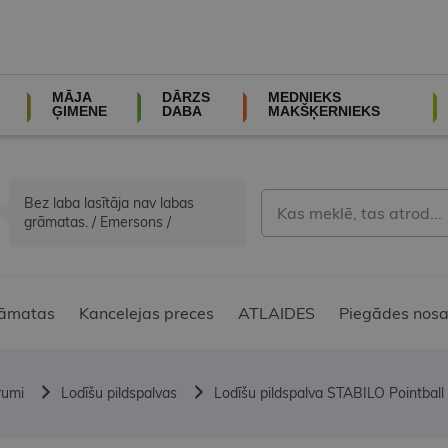
MĀJA
DĀRZS
MEDNIEKS
ĢIMENE
DABA
MAKŠĶERNIEKS
Bez laba lasītāja nav labas
grāmatas. / Emersons /
āmatas
Kancelejas preces
ATLAIDES
Piegādes nosa
rumi
Lodīšu pildspalvas
Lodīšu pildspalva STABILO Pointbal