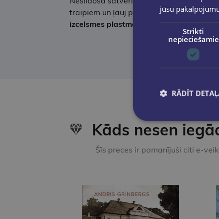
Neslīdošā satvēriena zona un ergonomisks
jūsu pakalpojum
traipiem un ļauj pildspalvu ērti lietot ikd
izcelsmes plastmasa
(ISCC PLUS, mass bal
Strikti
nepieciešamie
RĀDĪT DETAĻ
Kāds nesen iegā
Šīs preces ir pamanījuši citi e-vei