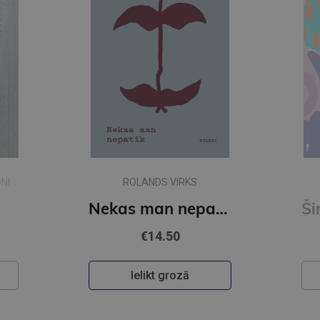
I (
ROLANDS VIRKS
Nekas man nepatīk
€14.50
Ielikt grozā