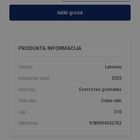
Ielikt grozā
PRODUKTA INFORMĀCIJA
Valoda:
Latviešu
Izdošanas gads:
2025
Ražotājs:
Ezerrozes grāmatas
Vāku tips:
Cietie vāki
Lpp.:
310
ISBN kods:
9789934302763