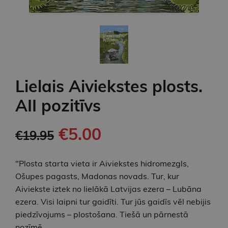
Lielais Aiviekstes plosts.
AII pozitīvs
€5.00
€19.95
"Plosta starta vieta ir Aiviekstes hidromezgls,
Ošupes pagasts, Madonas novads. Tur, kur
Aiviekste iztek no lielākā Latvijas ezera – Lubāna
ezera. Visi laipni tur gaidīti. Tur jūs gaidīs vēl nebijis
piedzīvojums – plostošana. Tiešā un pārnestā
nozīmē.