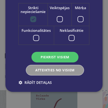
Strikti
Veiktspējas
Mērķa
nepieciešamie
Dalies sociālajos tīklos:
Funkcionalitātes
Neklasificētie
PIEKRIST VISIEM
Līdzīgas preces
ATTEIKTIES NO VISIEM
Ieskaties, varbūt noder
RĀDĪT DETAĻAS