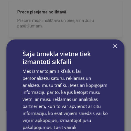
Prece pieejama noliktavā!
Prece ir mūsu noliktavā un pieejama Jūsu
pasūtījumam.
×
Šajā tīmekļa vietnē tiek
Reģistrējies un saņem 10% atlaidi pilnas
cenas precēm.
izmantoti sīkfaili
Pasūtījumu apstrāde notiek darba dienās.
Mēs izmantojam sīkfailus, lai
Apmaksātie pasūtījumi tiek
apstrādāti un
personalizētu saturu, reklāmas un
izsūtīti 2-5 darba dienu laikā.
analizētu mūsu trafiku. Mēs arī kopīgojam
Bezmaksas piegāde
uz OMNIVA
informāciju par to, kā jūs lietojat mūsu
pakomātiem Latvijā
pasūtījumiem no €40.00.
vietni ar mūsu reklāmas un analītikas
Bezmaksas piegāde jebkurā GLOBUSS
partneriem, kuri to var apvienot ar citu
grāmatnīcā 1-5 darba dienu laikā, kad
pasūtījums būs gatavs saņemšanai, saņemsi
informāciju, ko esat viņiem sniedzis vai ko
e-pastu un/ vai SMS.
viņi ir apkopojuši, izmantojot jūsu
pakalpojumus.
Lasīt vairāk