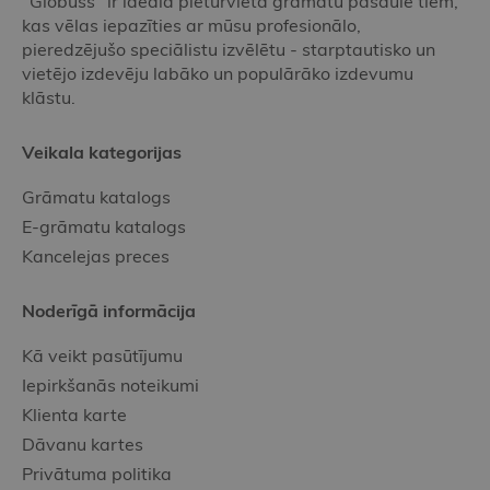
"Globuss" ir ideāla pieturvieta grāmatu pasaulē tiem,
kas vēlas iepazīties ar mūsu profesionālo,
pieredzējušo speciālistu izvēlētu - starptautisko un
vietējo izdevēju labāko un populārāko izdevumu
klāstu.
Veikala kategorijas
Grāmatu katalogs
E-grāmatu katalogs
Kancelejas preces
Noderīgā informācija
Kā veikt pasūtījumu
Iepirkšanās noteikumi
Klienta karte
Dāvanu kartes
Privātuma politika