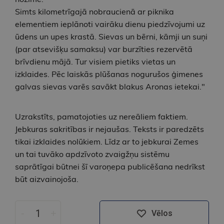
Simts kilometrīgajā nobraucienā ar piknika
elementiem ieplānoti vairāku dienu piedzīvojumi uz
ūdens un upes krastā. Sievas un bērni, kāmji un suņi
(par atsevišķu samaksu) var burzīties rezervētā
brīvdienu mājā. Tur visiem pietiks vietas un
izklaides. Pēc laiskās plūšanas nogurušos ģimenes
galvas sievas varēs savākt blakus Aronas ietekai."
Uzrakstīts, pamatojoties uz nereāliem faktiem.
Jebkuras sakritības ir nejaušas. Teksts ir paredzēts
tikai izklaides nolūkiem. Līdz ar to jebkurai Zemes
un tai tuvāko apdzīvoto zvaigžņu sistēmu
saprātīgai būtnei šī varoņepa publicēšana nedrīkst
būt aizvainojoša.
-
+
Vēlos