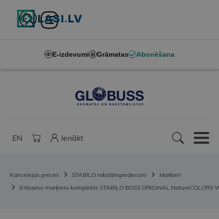
E-izdevumi
Grāmatas
Abonēšana
EN
Ienākt
Kancelejas preces
STABILO rakstāmpiederumi
Marķieri
Krāsaino marķieru komplekts STABILO BOSS ORIGINAL NatureCOLORS Wil