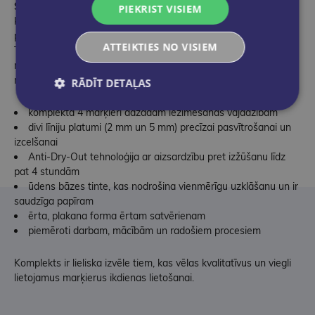
STABILO BOSS ORIGINAL NatureCOLORS Wildflower
PIEKRIST VISIEM
komplekts apvieno kvalitāti un dabas iedvesmotu estētiku,
piedāvājot četrus uzticamus marķierus ikdienas uzdevumiem.
ATTEIKTIES NO VISIEM
Tie ir piemēroti gan dokumentu pārskatīšanai, gan vizuāliem un
radošiem projektiem, nodrošinot ērtu lietošanu un vienmērīgu
rezultātu.
RĀDĪT DETAĻAS
komplektā 4 marķieri dažādām iezīmēšanas vajadzībām
divi līniju platumi (2 mm un 5 mm) precīzai pasvītrošanai un
izcelšanai
Anti-Dry-Out tehnoloģija ar aizsardzību pret izžūšanu līdz
pat 4 stundām
ūdens bāzes tinte, kas nodrošina vienmērīgu uzklāšanu un ir
saudzīga papīram
ērta, plakana forma ērtam satvērienam
piemēroti darbam, mācībām un radošiem procesiem
Komplekts ir lieliska izvēle tiem, kas vēlas kvalitatīvus un viegli
lietojamus marķierus ikdienas lietošanai.