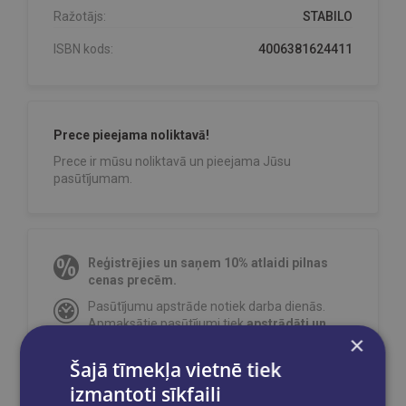
Ražotājs:
STABILO
ISBN kods:
4006381624411
Prece pieejama noliktavā!
Prece ir mūsu noliktavā un pieejama Jūsu
pasūtījumam.
Reģistrējies un saņem 10% atlaidi pilnas
cenas precēm.
Pasūtījumu apstrāde notiek darba dienās.
Apmaksātie pasūtījumi tiek
apstrādāti un
×
izsūtīti 2-5 darba dienu laikā.
Šajā tīmekļa vietnē tiek
Bezmaksas piegāde
uz OMNIVA
pakomātiem Latvijā
pasūtījumiem no €40.00.
izmantoti sīkfaili