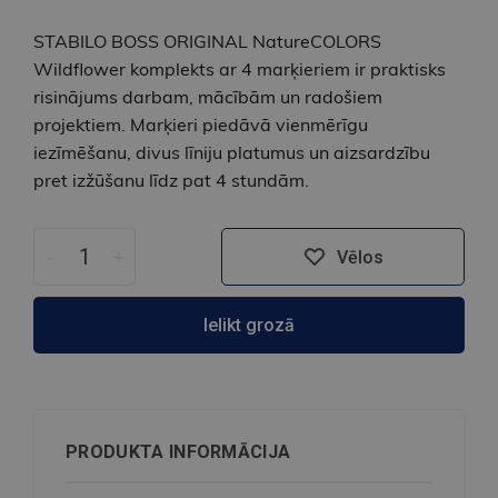
STABILO BOSS ORIGINAL NatureCOLORS
Wildflower komplekts ar 4 marķieriem ir praktisks
risinājums darbam, mācībām un radošiem
projektiem. Marķieri piedāvā vienmērīgu
iezīmēšanu, divus līniju platumus un aizsardzību
pret izžūšanu līdz pat 4 stundām.
-
+
Vēlos
Ielikt grozā
PRODUKTA INFORMĀCIJA