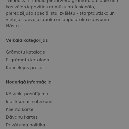
"Globuss" ir ideāla pieturvieta grāmatu pasaulē tiem,
kas vēlas iepazīties ar mūsu profesionālo,
pieredzējušo speciālistu izvēlētu - starptautisko un
vietējo izdevēju labāko un populārāko izdevumu
klāstu.
Veikala kategorijas
Grāmatu katalogs
E-grāmatu katalogs
Kancelejas preces
Noderīgā informācija
Kā veikt pasūtījumu
Iepirkšanās noteikumi
Klienta karte
Dāvanu kartes
Privātuma politika