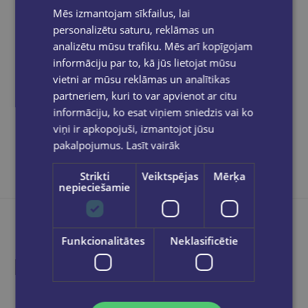
Bezmaksas piegāde jebkurā GLOBUSS
Mēs izmantojam sīkfailus, lai
grāmatnīcā 1-5 darba dienu laikā, kad
personalizētu saturu, reklāmas un
pasūtījums būs gatavs saņemšanai, saņemsi
e-pastu un/ vai SMS.
analizētu mūsu trafiku. Mēs arī kopīgojam
informāciju par to, kā jūs lietojat mūsu
vietni ar mūsu reklāmas un analītikas
partneriem, kuri to var apvienot ar citu
informāciju, ko esat viņiem sniedzis vai ko
Dalies sociālajos tīklos:
viņi ir apkopojuši, izmantojot jūsu
pakalpojumus.
Lasīt vairāk
Strikti
Veiktspējas
Mērķa
nepieciešamie
Funkcionalitātes
Neklasificētie
Produkta apraksts