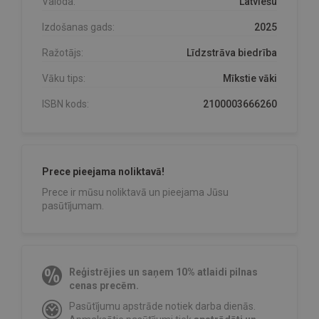
Valoda:
Latviešu
Izdošanas gads:
2025
Ražotājs:
Līdzstrāva biedrība
Vāku tips:
Mīkstie vāki
ISBN kods:
2100003666260
Prece pieejama noliktavā!
Prece ir mūsu noliktavā un pieejama Jūsu
pasūtījumam.
Reģistrējies un saņem 10% atlaidi pilnas
cenas precēm.
Pasūtījumu apstrāde notiek darba dienās.