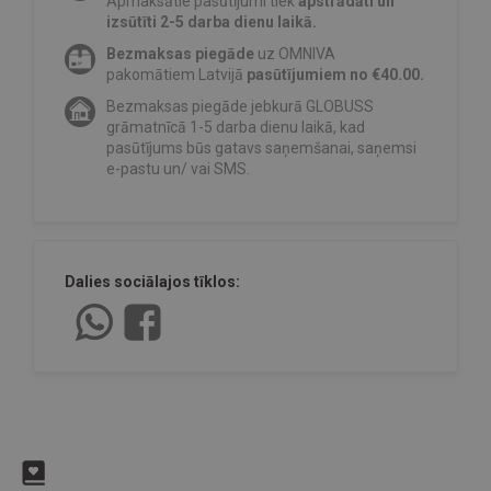
Apmaksātie pasūtījumi tiek
apstrādāti un
izsūtīti 2-5 darba dienu laikā.
Bezmaksas piegāde
uz OMNIVA
pakomātiem Latvijā
pasūtījumiem no €40.00.
Bezmaksas piegāde jebkurā GLOBUSS
grāmatnīcā 1-5 darba dienu laikā, kad
pasūtījums būs gatavs saņemšanai, saņemsi
e-pastu un/ vai SMS.
Dalies sociālajos tīklos: