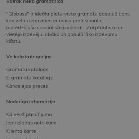
Vairāk nekā grāmatnīca
"Globuss" ir ideāla pieturvieta grāmatu pasaulē tiem,
kas vēlas iepazīties ar mūsu profesionālo,
pieredzējušo speciālistu izvēlētu - starptautisko un
vietējo izdevēju labāko un populārāko izdevumu
klāstu.
Veikala kategorijas
Grāmatu katalogs
E-grāmatu katalogs
Kancelejas preces
Noderīgā informācija
Kā veikt pasūtījumu
Iepirkšanās noteikumi
Klienta karte