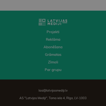
Projekti
Reklāma
Abonēšana
Grāmatas
Zīmoli
Par grupu
lasi@latvijasmediji.lv
AS "Latvijas Mediji", Toma iela 4, Rīga, LV-1003