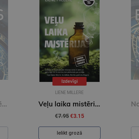
Izdevīgi
LIENE MILLERE
Noslēpumu noslēpums
Veļu laika mistērija. Vakara romāns
€7.95
€3.15
Ielikt grozā