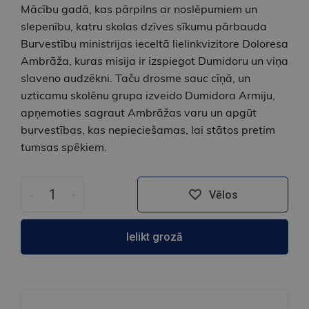
Mācību gadā, kas pārpilns ar noslēpumiem un
slepenību, katru skolas dzīves sīkumu pārbauda
Burvestību ministrijas ieceltā lielinkvizitore Doloresa
Ambrāža, kuras misija ir izspiegot Dumidoru un viņa
slaveno audzēkni. Taču drosme sauc cīņā, un
uzticamu skolēnu grupa izveido Dumidora Armiju,
apņemoties sagraut Ambrāžas varu un apgūt
burvestības, kas nepieciešamas, lai stātos pretim
tumsas spēkiem.
-
+
Vēlos
Ielikt grozā