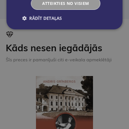
ATTEIKTIES NO VISIEM
RĀDĪT DETAĻAS
Kāds nesen iegādājās
Šīs preces ir pamanījuši citi e-veikala apmeklētāji