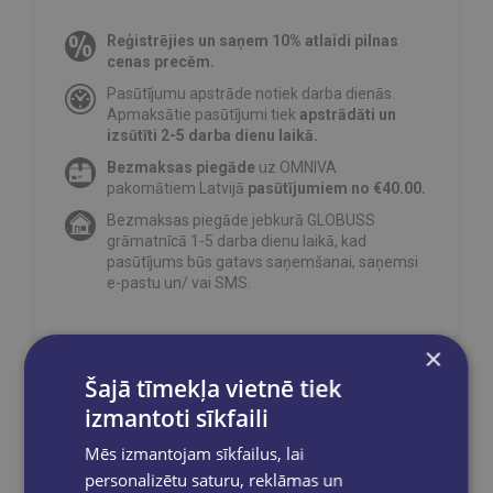
Reģistrējies un saņem 10% atlaidi pilnas
cenas precēm.
Pasūtījumu apstrāde notiek darba dienās.
Apmaksātie pasūtījumi tiek
apstrādāti un
izsūtīti 2-5 darba dienu laikā.
Bezmaksas piegāde
uz OMNIVA
pakomātiem Latvijā
pasūtījumiem no €40.00.
Bezmaksas piegāde jebkurā GLOBUSS
grāmatnīcā 1-5 darba dienu laikā, kad
pasūtījums būs gatavs saņemšanai, saņemsi
e-pastu un/ vai SMS.
×
Šajā tīmekļa vietnē tiek
Dalies sociālajos tīklos:
izmantoti sīkfaili
Mēs izmantojam sīkfailus, lai
personalizētu saturu, reklāmas un