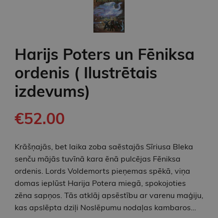
Harijs Poters un Fēniksa
ordenis ( Ilustrētais
izdevums)
€52.00
Krāšņajās, bet laika zoba saēstajās Sīriusa Bleka
senču mājās tuvīnā kara ēnā pulcējas Fēniksa
ordenis. Lords Voldemorts pieņemas spēkā, viņa
domas ieplūst Harija Potera miegā, spokojoties
zēna sapņos. Tās atklāj apsēstību ar varenu maģiju,
kas apslēpta dziļi Noslēpumu nodaļas kambaros…