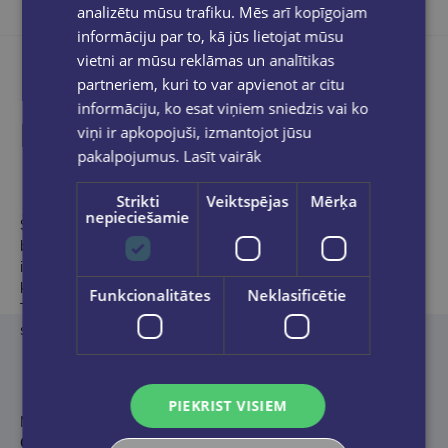
analizētu mūsu trafiku. Mēs arī kopīgojam
informāciju par to, kā jūs lietojat mūsu
vietni ar mūsu reklāmas un analītikas
partneriem, kuri to var apvienot ar citu
informāciju, ko esat viņiem sniedzis vai ko
Produkta apraksts
viņi ir apkopojuši, izmantojot jūsu
pakalpojumus.
Lasīt vairāk
Strikti
Veiktspējas
Mērķa
nepieciešamie
Šis valdzinošais ilustrētais izdevums apvieno Kate Greenaway
balvas laureāta Džima Keja un BolognaRagazzi 2011 balvas
ieguvēja Nīla Pakera talantus, radot krāšņus svētkus iztēlei,
kurā sastopam gan leģendāras ainas, gan iemīļotos tēlus –
Funkcionalitātes
Neklasificētie
Tonksu, Lunu Mīlabu un daudzus citus. Fēniksa ordenis turpina
sargāt Harija Potera gaitas piektajā Cūkkārpas skolas gadā.
PIEKRIST VISIEM
No angļu valodas tulkojuši
Ingus Josts, Ieva Kolmane, Sabīne
Ozola, Māra Poļakova
.