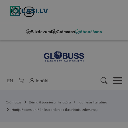
E-izdevumi
Grāmatas
Abonēšana
EN
Ienākt
Grāmatas
Bērnu & jauniešu literatūra
Jauniešu literatūra
Harijs Poters un Fēniksa ordenis ( Ilustrētais izdevums)