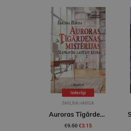
Izdevīgi
ŠARLĪNA HARISA
Auroras Tīgārdenas mistērijas. Slepkavība lasītāju klubā. Vakara detektīvs
€9.50
€3.15