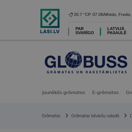
20.7 °C
P. 07.08
Alfrēds, Fredis
PAR
LATVIJĀ
SVARĪGO
PASAULĒ
Jaunākās grāmatas
E-grāmatas
Gr
Grāmatas
Grāmatas latviešu valodā
D