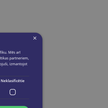
×
fiku. Mēs arī
ītikas partneriem,
pojuši, izmantojot
Neklasificētie