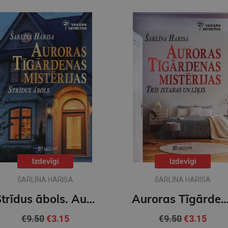
Izdevīgi
Izdevīgi
ŠARLĪNA HARISA
ŠARLĪNA HARISA
Strīdus ābols. Auroras Tīgārdenas mistērijas
Auroras Tīgārdenas mistērijas. Trīs istaba
€9.50
€3.15
€9.50
€3.15