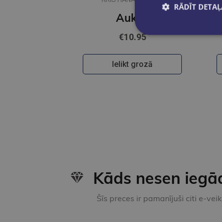
RĀDĪT DETAĻ
Aukas
€10.95
Ielikt grozā
Kāds nesen iegā
Šīs preces ir pamanījuši citi e-vei