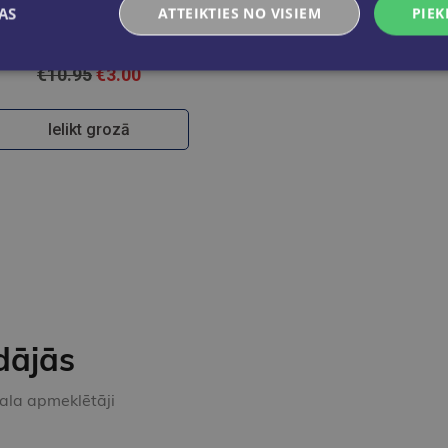
AS
ATTEIKTIES NO VISIEM
PIEK
Domgrauži
€10.95
€3.00
Ielikt grozā
dājās
kala apmeklētāji