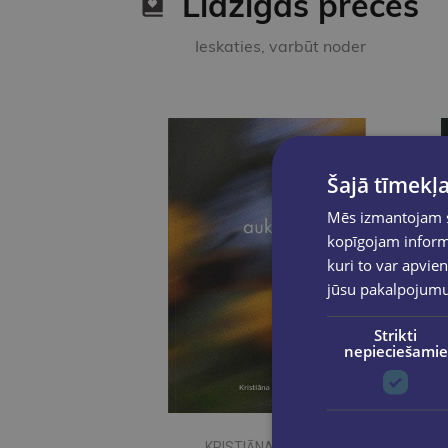
Līdzīgas preces
Ieskaties, varbūt noder
Šajā tīmekļa
Mēs izmantojam sī
kopīgojam informā
kuri to var apvien
jūsu pakalpojum
Strikti
nepieciešamie
KRISTIĀNA ŠUKSTA