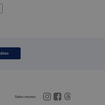
āties
Seko mums: