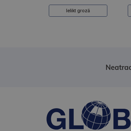
Ielikt grozā
Neatrad