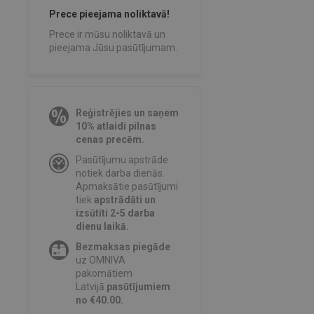
Prece pieejama noliktavā!
Prece ir mūsu noliktavā un
pieejama Jūsu pasūtījumam.
Reģistrējies un saņem
10% atlaidi pilnas
cenas precēm.
Pasūtījumu apstrāde
notiek darba dienās.
Apmaksātie pasūtījumi
tiek
apstrādāti un
izsūtīti 2-5 darba
dienu laikā.
Bezmaksas piegāde
uz OMNIVA
pakomātiem
Latvijā
pasūtījumiem
no €40.00.