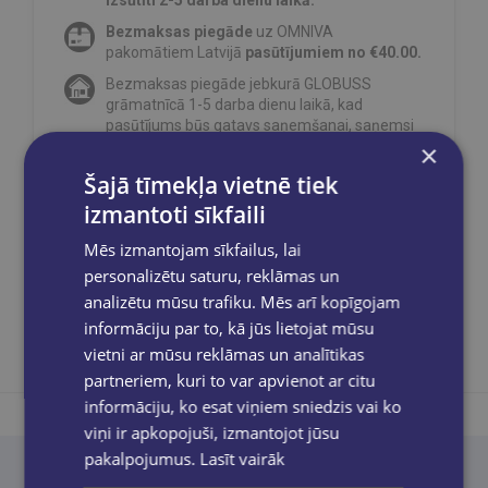
Bezmaksas piegāde
uz OMNIVA
pakomātiem Latvijā
pasūtījumiem no €40.00.
Bezmaksas piegāde jebkurā GLOBUSS
grāmatnīcā 1-5 darba dienu laikā, kad
pasūtījums būs gatavs saņemšanai, saņemsi
e-pastu un/ vai SMS.
×
Šajā tīmekļa vietnē tiek
izmantoti sīkfaili
Mēs izmantojam sīkfailus, lai
Dalies sociālajos tīklos:
personalizētu saturu, reklāmas un
analizētu mūsu trafiku. Mēs arī kopīgojam
informāciju par to, kā jūs lietojat mūsu
vietni ar mūsu reklāmas un analītikas
partneriem, kuri to var apvienot ar citu
informāciju, ko esat viņiem sniedzis vai ko
viņi ir apkopojuši, izmantojot jūsu
pakalpojumus.
Lasīt vairāk