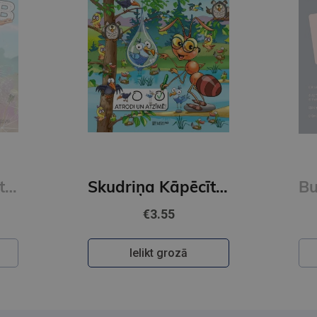
Skudriņa Kāpēcīte. Burti
Skudriņa Kāpēcīte. Paslēpes. Atrodi un atzīmē!
€3.55
Ielikt grozā