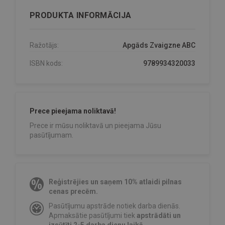
PRODUKTA INFORMĀCIJA
Ražotājs:
Apgāds Zvaigzne ABC
ISBN kods:
9789934320033
Prece pieejama noliktavā!
Prece ir mūsu noliktavā un pieejama Jūsu
pasūtījumam.
Reģistrējies un saņem 10% atlaidi pilnas
cenas precēm.
Pasūtījumu apstrāde notiek darba dienās.
Apmaksātie pasūtījumi tiek
apstrādāti un
izsūtīti 2-5 darba dienu laikā.