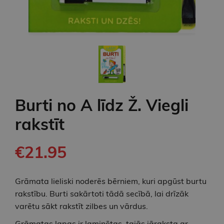
Burti no A līdz Ž. Viegli
rakstīt
€21.95
Grāmata lieliski noderēs bērniem, kuri apgūst burtu
rakstību. Burti sakārtoti tādā secībā, lai drīzāk
varētu sākt rakstīt zilbes un vārdus.
Grāmatas lapas ir laminētas, tajās jāraksta ar