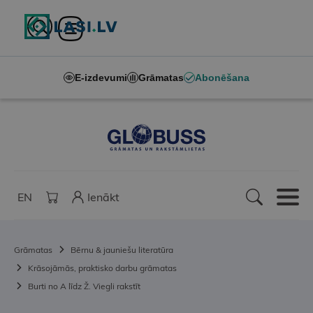
E-izdevumi
Grāmatas
Abonēšana
EN
Ienākt
Grāmatas
Bērnu & jauniešu literatūra
Krāsojāmās, praktisko darbu grāmatas
Burti no A līdz Ž. Viegli rakstīt