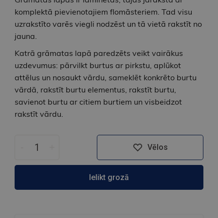
komplektā pievienotajiem flomāsteriem. Tad visu
uzrakstīto varēs viegli nodzēst un tā vietā rakstīt no
jauna.
Katrā grāmatas lapā paredzēts veikt vairākus
uzdevumus: pārvilkt burtus ar pirkstu, aplūkot
attēlus un nosaukt vārdu, sameklēt konkrēto burtu
vārdā, rakstīt burtu elementus, rakstīt burtu,
savienot burtu ar citiem burtiem un visbeidzot
rakstīt vārdu.
-
+
Vēlos
Ielikt grozā