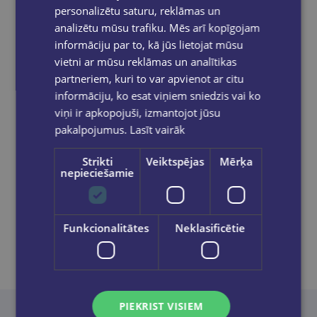
Pasūtījumu apstrāde notiek darba dienās.
personalizētu saturu, reklāmas un
Apmaksātie pasūtījumi tiek
apstrādāti un
analizētu mūsu trafiku. Mēs arī kopīgojam
izsūtīti 2-5 darba dienu laikā.
informāciju par to, kā jūs lietojat mūsu
Bezmaksas piegāde
uz OMNIVA
vietni ar mūsu reklāmas un analītikas
pakomātiem Latvijā
pasūtījumiem no €40.00.
partneriem, kuri to var apvienot ar citu
Bezmaksas piegāde jebkurā GLOBUSS
informāciju, ko esat viņiem sniedzis vai ko
grāmatnīcā 1-5 darba dienu laikā, kad
viņi ir apkopojuši, izmantojot jūsu
pasūtījums būs gatavs saņemšanai, saņemsi
pakalpojumus.
Lasīt vairāk
e-pastu un/ vai SMS.
Strikti
Veiktspējas
Mērķa
nepieciešamie
Dalies sociālajos tīklos:
Funkcionalitātes
Neklasificētie
PIEKRIST VISIEM