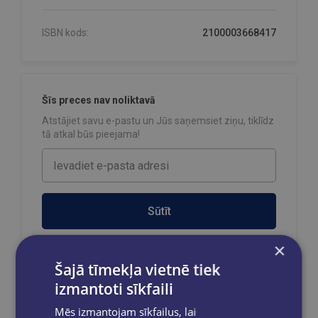
ISBN kods:
2100003668417
Šīs preces nav noliktavā
Atstājiet savu e-pastu un Jūs saņemsiet ziņu, tiklīdz
tā atkal būs pieejama!
Sūtīt
×
Šajā tīmekļa vietnē tiek
izmantoti sīkfaili
Reģistrējies un saņem 10% atlaidi pilnas
cenas precēm.
Mēs izmantojam sīkfailus, lai