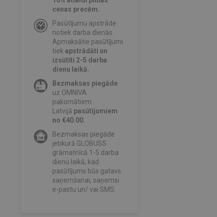
10% atlaidi pilnas
cenas precēm.
Pasūtījumu apstrāde
notiek darba dienās.
Apmaksātie pasūtījumi
tiek
apstrādāti un
izsūtīti 2-5 darba
dienu laikā.
Bezmaksas piegāde
uz OMNIVA
pakomātiem
Latvijā
pasūtījumiem
no €40.00.
Bezmaksas piegāde
jebkurā GLOBUSS
grāmatnīcā 1-5 darba
dienu laikā, kad
pasūtījums būs gatavs
saņemšanai, saņemsi
e-pastu un/ vai SMS.