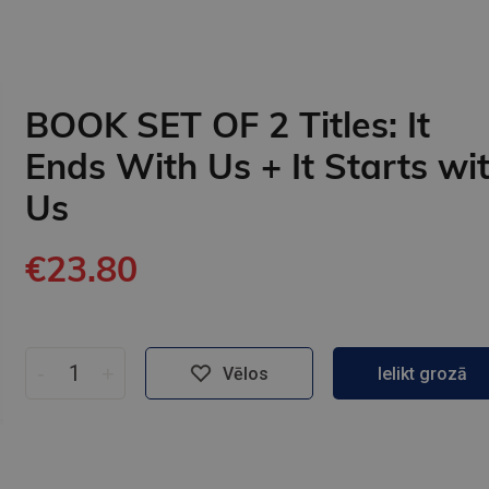
BOOK SET OF 2 Titles: It
Ends With Us + It Starts wi
Us
€23.80
-
+
Vēlos
Ielikt grozā