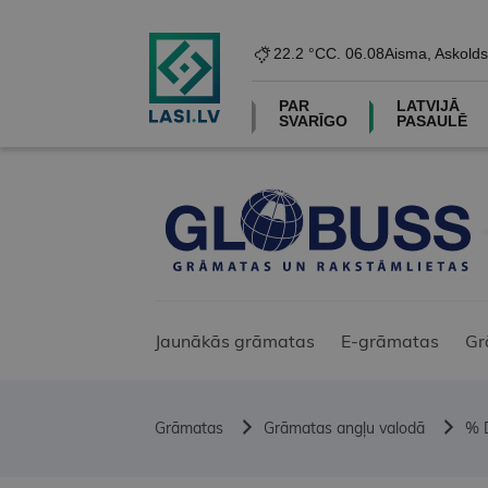
22.2 °C
C. 06.08
Aisma, Askolds
PAR
LATVIJĀ
SVARĪGO
PASAULĒ
Jaunākās grāmatas
E-grāmatas
Gr
Grāmatas
Grāmatas angļu valodā
% 