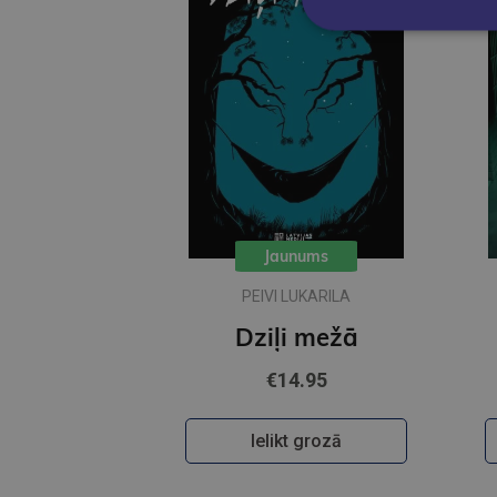
Jaunums
PEIVI LUKARILA
Dziļi mežā
€14.95
Ielikt grozā