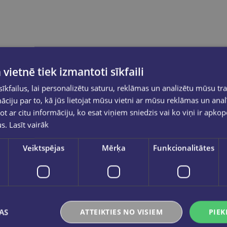
 vietnē tiek izmantoti sīkfaili
kfailus, lai personalizētu saturu, reklāmas un analizētu mūsu tra
ciju par to, kā jūs lietojat mūsu vietni ar mūsu reklāmas un anal
ot ar citu informāciju, ko esat viņiem sniedzis vai ko viņi ir apko
us.
Lasīt vairāk
dājās
Veiktspējas
Mērķa
Funkcionalitātes
kala apmeklētāji
AS
ATTEIKTIES NO VISIEM
PIEK