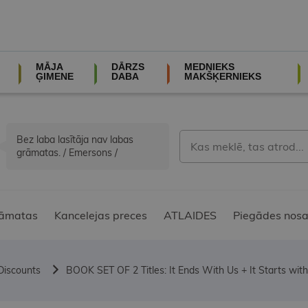
MĀJA
DĀRZS
MEDNIEKS
ĢIMENE
DABA
MAKŠĶERNIEKS
Bez laba lasītāja nav labas
grāmatas. / Emersons /
āmatas
Kancelejas preces
ATLAIDES
Piegādes nosa
Discounts
BOOK SET OF 2 Titles: It Ends With Us + It Starts wit