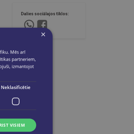
Dalies sociālajos tīklos:
×
fiku. Mēs arī
ītikas partneriem,
pojuši, izmantojot
Neklasificētie
RIST VISIEM