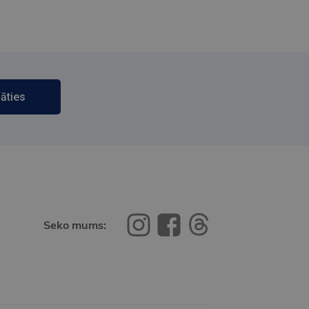
āties
Seko mums: