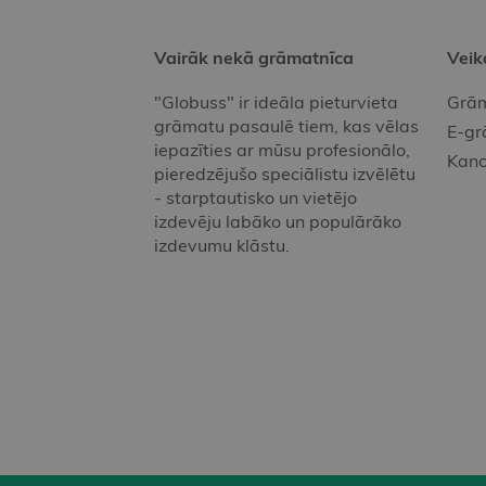
Vairāk nekā grāmatnīca
Veik
"Globuss" ir ideāla pieturvieta
Grām
grāmatu pasaulē tiem, kas vēlas
E-gr
iepazīties ar mūsu profesionālo,
Kanc
pieredzējušo speciālistu izvēlētu
- starptautisko un vietējo
izdevēju labāko un populārāko
izdevumu klāstu.