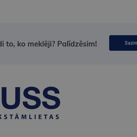
i to, ko meklēji? Palīdzēsim!
Sazin