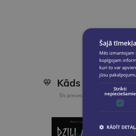
Šajā tīmekļa
Mēs izmantojam sī
kopīgojam informā
kuri to var apvien
jūsu pakalpojum
Kāds nesen iegā
Strikti
nepieciešamie
Šīs preces ir pamanījuši citi e-vei
RĀDĪT DETAĻ