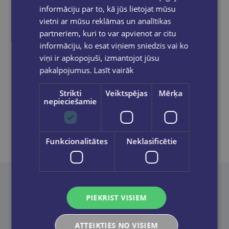
pakomātiem Latvijā
pasūtījumiem no €40.00.
informāciju par to, kā jūs lietojat mūsu
Bezmaksas piegāde jebkurā GLOBUSS
vietni ar mūsu reklāmas un analītikas
grāmatnīcā 1-5 darba dienu laikā, kad
partneriem, kuri to var apvienot ar citu
pasūtījums būs gatavs saņemšanai, saņemsi
informāciju, ko esat viņiem sniedzis vai ko
e-pastu un/ vai SMS.
viņi ir apkopojuši, izmantojot jūsu
pakalpojumus.
Lasīt vairāk
Strikti
Veiktspējas
Mērķa
Dalies sociālajos tīklos:
nepieciešamie
Funkcionalitātes
Neklasificētie
Neatradi to, ko meklēji? Palīdzēsim!
PIEKRIST VISIEM
ATTEIKTIES NO VISIEM
Sazināties