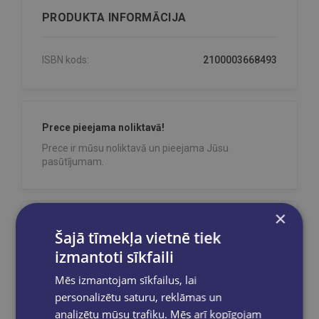
PRODUKTA INFORMĀCIJA
ISBN kods:
2100003668493
Prece pieejama noliktavā!
Prece ir mūsu noliktavā un pieejama Jūsu
pasūtījumam.
×
Reģistrējies un saņem 10% atlaidi pilnas
Šajā tīmekļa vietnē tiek
cenas precēm.
izmantoti sīkfaili
Pasūtījumu apstrāde notiek darba dienās.
Apmaksātie pasūtījumi tiek
apstrādāti un
Mēs izmantojam sīkfailus, lai
izsūtīti 2-5 darba dienu laikā.
personalizētu saturu, reklāmas un
Bezmaksas piegāde
uz OMNIVA
analizētu mūsu trafiku. Mēs arī kopīgojam