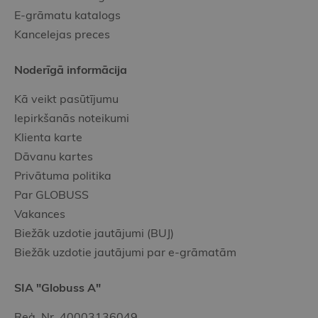
E-grāmatu katalogs
Kancelejas preces
Noderīgā informācija
Kā veikt pasūtījumu
Iepirkšanās noteikumi
Klienta karte
Dāvanu kartes
Privātuma politika
Par GLOBUSS
Vakances
Biežāk uzdotie jautājumi (BUJ)
Biežāk uzdotie jautājumi par e-grāmatām
SIA "Globuss A"
Reģ. Nr. 40003136049