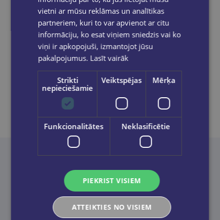
grāmatnīcā 1-5 darba dienu laikā, kad
vietni ar mūsu reklāmas un analītikas
pasūtījums būs gatavs saņemšanai, saņemsi
partneriem, kuri to var apvienot ar citu
e-pastu un/ vai SMS.
informāciju, ko esat viņiem sniedzis vai ko
viņi ir apkopojuši, izmantojot jūsu
pakalpojumus.
Lasīt vairāk
Dalies sociālajos tīklos:
Strikti
Veiktspējas
Mērķa
nepieciešamie
Funkcionalitātes
Neklasificētie
Neatradi to, ko meklēji? Palīdzēsim!
PIEKRIST VISIEM
Sazināties
ATTEIKTIES NO VISIEM