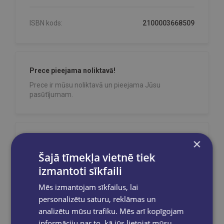
ISBN kods:
2100003668509
Prece pieejama noliktavā!
Prece ir mūsu noliktavā un pieejama Jūsu
pasūtījumam.
×
Reģistrējies un saņem 10% atlaidi pilnas
cenas precēm.
Šajā tīmekļa vietnē tiek
Pasūtījumu apstrāde notiek darba dienās.
izmantoti sīkfaili
Apmaksātie pasūtījumi tiek
apstrādāti un
izsūtīti 2-5 darba dienu laikā.
Mēs izmantojam sīkfailus, lai
personalizētu saturu, reklāmas un
Bezmaksas piegāde
uz OMNIVA
pakomātiem Latvijā
pasūtījumiem no €40.00.
analizētu mūsu trafiku. Mēs arī kopīgojam
informāciju par to, kā jūs lietojat mūsu
Bezmaksas piegāde jebkurā GLOBUSS