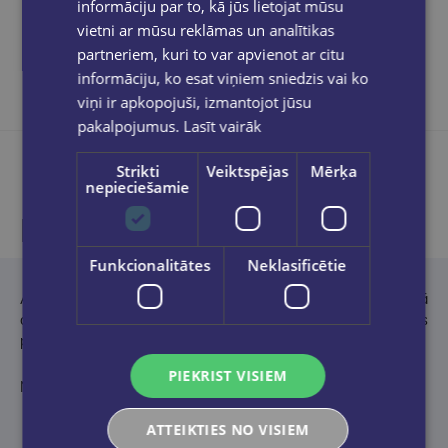
informāciju par to, kā jūs lietojat mūsu
Dalies sociālajos tīklos:
vietni ar mūsu reklāmas un analītikas
partneriem, kuri to var apvienot ar citu
informāciju, ko esat viņiem sniedzis vai ko
viņi ir apkopojuši, izmantojot jūsu
pakalpojumus.
Lasīt vairāk
Strikti
Veiktspējas
Mērķa
nepieciešamie
Produkta apraksts
Funkcionalitātes
Neklasificētie
Autore jau kopš pusaudzes gadiem un ir publicējusi vairāk nekā
divdesmit romānu dažādos žanros, izmantojot dažādus
pseidonīmus. Īstais vārds nav zināms.
PIEKRIST VISIEM
No angļu valodas tulkojusi Anna Šēfere
ATTEIKTIES NO VISIEM