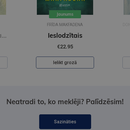
Jaunums
FRĪDA MAKFADENA
DON
Zīda neceļi. Vakara romāns
Ieslodzītais
€22.95
Ielikt grozā
Neatradi to, ko meklēji? Palīdzēsim!
Sazināties