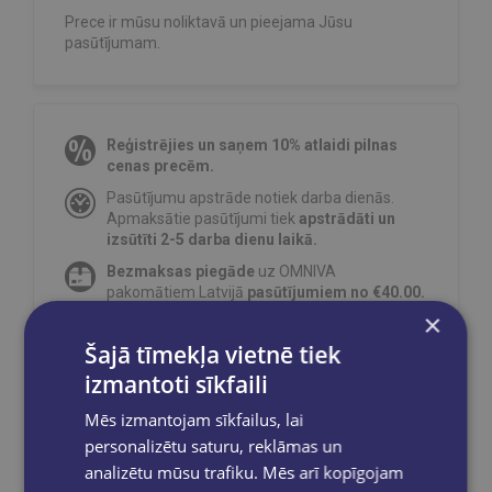
Prece ir mūsu noliktavā un pieejama Jūsu
pasūtījumam.
Reģistrējies un saņem 10% atlaidi pilnas
cenas precēm.
Pasūtījumu apstrāde notiek darba dienās.
Apmaksātie pasūtījumi tiek
apstrādāti un
izsūtīti 2-5 darba dienu laikā.
Bezmaksas piegāde
uz OMNIVA
pakomātiem Latvijā
pasūtījumiem no €40.00.
×
Bezmaksas piegāde jebkurā GLOBUSS
grāmatnīcā 1-5 darba dienu laikā, kad
Šajā tīmekļa vietnē tiek
pasūtījums būs gatavs saņemšanai, saņemsi
izmantoti sīkfaili
e-pastu un/ vai SMS.
Mēs izmantojam sīkfailus, lai
personalizētu saturu, reklāmas un
analizētu mūsu trafiku. Mēs arī kopīgojam