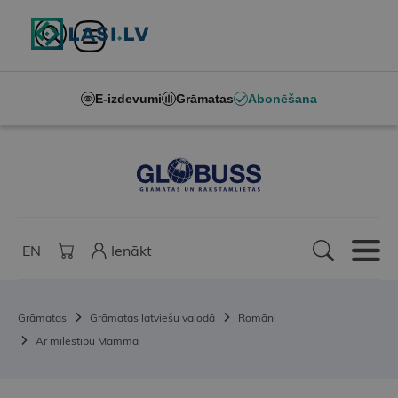
E-izdevumi
Grāmatas
Abonēšana
EN
Ienākt
Grāmatas
Grāmatas latviešu valodā
Romāni
Ar mīlestību Mamma