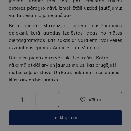
jebkad. Kamēr fani sēro par iemīļotās trilleru
autores pāragro nāvi, izmeklētāji uzdod jautājumu:
vai tā tiešām bija nejaušība?
Bēru dienā Makenzija saņem noslēpumainu
aploksni, kurā atrodas izplēstas lapas no mātes
dienasgrāmatas, kas sākas ar vārdiem: “Vai vēlies
uzzināt noslēpumu? Ar mīlestību. Mamma”
Drīz vien pienāk otra vēstule. Un trešā… Katra
nākamā atklāj arvien jaunus melus, kas bruģējuši
mātes ceļu uz slavu. Un katrs nākamais noslēpums
kļūst arvien bīstamāks
-
+
Vēlos
Ielikt grozā