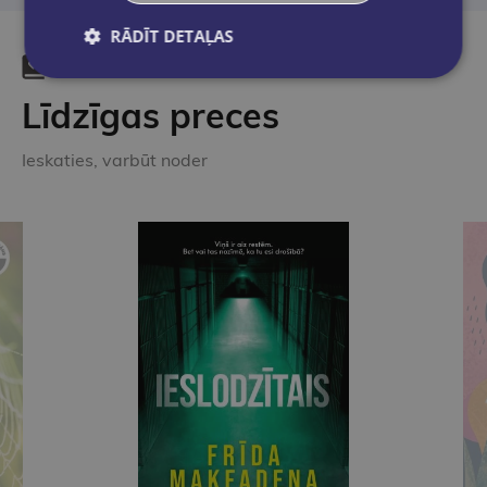
RĀDĪT DETAĻAS
Līdzīgas preces
Ieskaties, varbūt noder