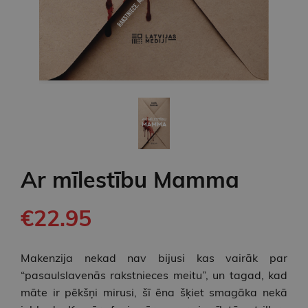
Ar mīlestību Mamma
€22.95
Makenzija nekad nav bijusi kas vairāk par
“pasaulslavenās rakstnieces meitu”, un tagad, kad
māte ir pēkšņi mirusi, šī ēna šķiet smagāka nekā