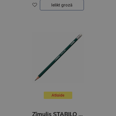
Ielikt grozā
Atlaide
Zīmulis STABILO OTHELLO ar dzēšgumiju | 2988/HB