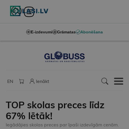
E-izdevumi
Grāmatas
Abonēšana
EN
Ienākt
TOP skolas preces līdz
67% lētāk!
Iegādājies skolas preces par īpaši izdevīgām cenām.