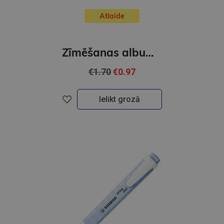
Atlaide
Zīmēšanas albums Stabilo A4 | 25 lapas, 2023
€1.70
€0.97
Ielikt grozā