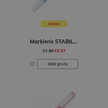
Atlaide
Marķieris STABILO Swing cool pastel | mākoņ-zils
€1.80
€0.97
Ielikt grozā