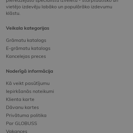
pieredzējušo speciālistu izvēlētu - starptautisko un
vietējo izdevēju labāko un populārāko izdevumu
klāstu.
Veikala kategorijas
Grāmatu katalogs
E-grāmatu katalogs
Kancelejas preces
Noderīgā informācija
Kā veikt pasūtījumu
Iepirkšanās noteikumi
Klienta karte
Dāvanu kartes
Privātuma politika
Par GLOBUSS
Vakances