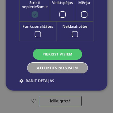
Strikti
Veiktspējas
Mērķa
nepieciešamie
Funkcionalitātes
Neklasificētie
PIEKRIST VISIEM
Atlaide
ATTEIKTIES NO VISIEM
Krāsainie zīmuļi STABILO COLOR | 12 kr.
RĀDĪT DETAĻAS
€4.45
€2.67
Ielikt grozā