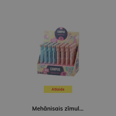
Atlaide
Mehānisais zīmulis,Campus 0,5mm,PAW