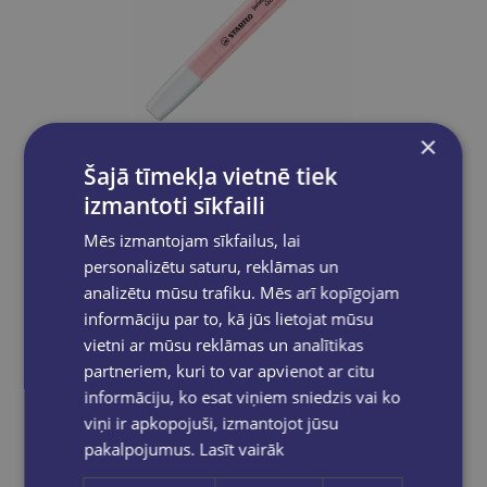
×
Šajā tīmekļa vietnē tiek
Atlaide
izmantoti sīkfaili
Mēs izmantojam sīkfailus, lai
Marķieris STABILO Swing cool pastel rozā
personalizētu saturu, reklāmas un
analizētu mūsu trafiku. Mēs arī kopīgojam
€1.80
€0.97
informāciju par to, kā jūs lietojat mūsu
vietni ar mūsu reklāmas un analītikas
Ielikt grozā
partneriem, kuri to var apvienot ar citu
informāciju, ko esat viņiem sniedzis vai ko
viņi ir apkopojuši, izmantojot jūsu
pakalpojumus.
Lasīt vairāk