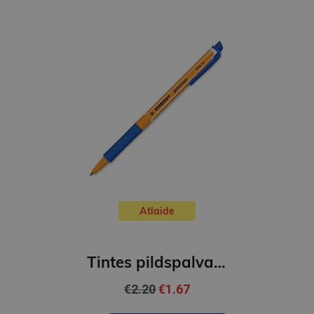
Atlaide
Tintes pildspalva, 0,5 mm - STABILO POINT VISCO ROLLERBALL| Zila
€2.20
€1.67