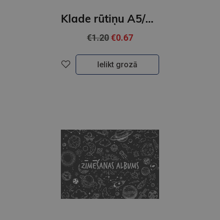
Klade rūtiņu A5/48lpp Globuss, 2023
€1.20
€0.67
Ielikt grozā