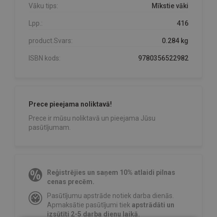
Vāku tips:
Mīkstie vāki
Lpp.:
416
product.Svars:
0.284 kg
ISBN kods:
9780356522982
Prece pieejama noliktavā!
Prece ir mūsu noliktavā un pieejama Jūsu
pasūtījumam.
Reģistrējies un saņem 10% atlaidi pilnas
cenas precēm.
Pasūtījumu apstrāde notiek darba dienās.
Apmaksātie pasūtījumi tiek
apstrādāti un
izsūtīti 2-5 darba dienu laikā.