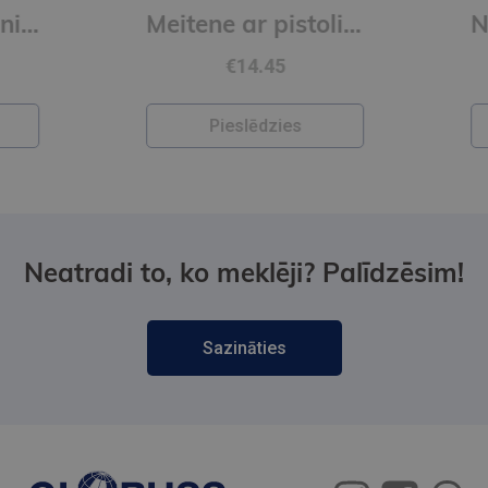
Novecot bez panikas (e-grāmata)
Meitene ar pistoli uz jumta (e-grāmata)
€14.45
Pieslēdzies
Neatradi to, ko meklēji? Palīdzēsim!
Sazināties