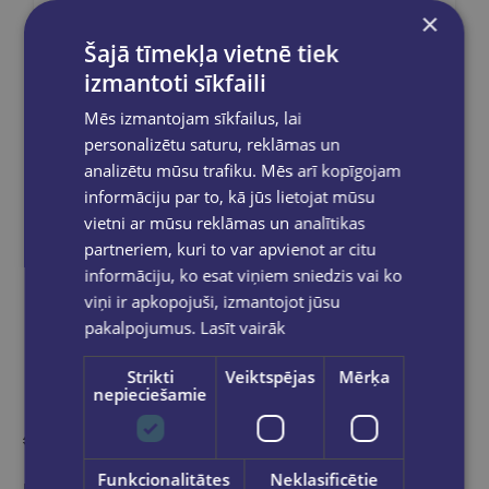
×
Bezmaksas piegāde
uz OMNIVA
pakomātiem Latvijā
pasūtījumiem no €40.00.
Šajā tīmekļa vietnē tiek
izmantoti sīkfaili
Bezmaksas piegāde jebkurā GLOBUSS
grāmatnīcā 1-5 darba dienu laikā, kad
Mēs izmantojam sīkfailus, lai
pasūtījums būs gatavs saņemšanai, saņemsi
e-pastu un/ vai SMS.
personalizētu saturu, reklāmas un
analizētu mūsu trafiku. Mēs arī kopīgojam
informāciju par to, kā jūs lietojat mūsu
vietni ar mūsu reklāmas un analītikas
partneriem, kuri to var apvienot ar citu
Dalies sociālajos tīklos:
informāciju, ko esat viņiem sniedzis vai ko
viņi ir apkopojuši, izmantojot jūsu
pakalpojumus.
Lasīt vairāk
Strikti
Veiktspējas
Mērķa
nepieciešamie
Funkcionalitātes
Neklasificētie