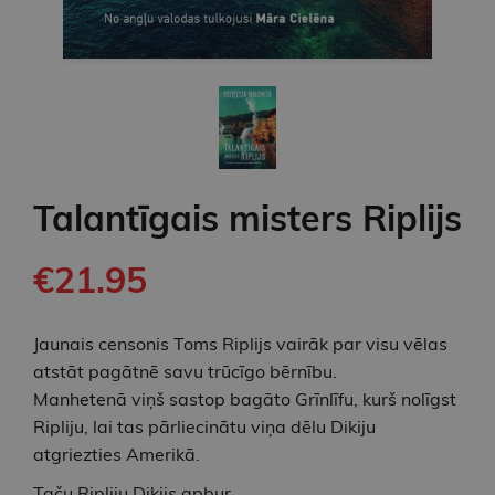
Talantīgais misters Riplijs
€21.95
Jaunais censonis Toms Riplijs vairāk par visu vēlas
atstāt pagātnē savu trūcīgo bērnību.
Manhetenā viņš sastop bagāto Grīnlīfu, kurš nolīgst
Ripliju, lai tas pārliecinātu viņa dēlu Dikiju
atgriezties Amerikā.
Taču Ripliju Dikijs apbur.