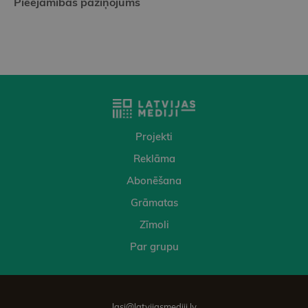
Pieejamības paziņojums
Projekti
Reklāma
Abonēšana
Grāmatas
Zīmoli
Par grupu
lasi@latvijasmediji.lv