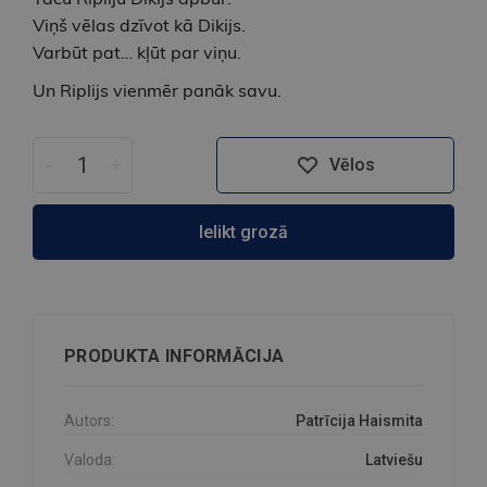
Viņš vēlas dzīvot kā Dikijs.
Varbūt pat… kļūt par viņu.
Un Riplijs vienmēr panāk savu.
-
+
Vēlos
Ielikt grozā
PRODUKTA INFORMĀCIJA
Autors:
Patrīcija Haismita
Valoda:
Latviešu