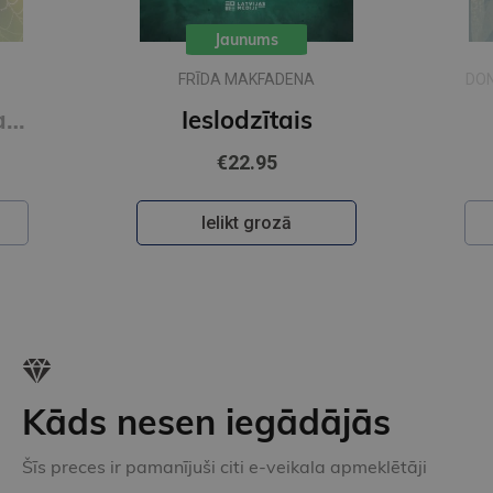
Jaunums
FRĪDA MAKFADENA
DON
Zīda neceļi. Vakara romāns
Ieslodzītais
€22.95
Ielikt grozā
Kāds nesen iegādājās
Šīs preces ir pamanījuši citi e-veikala apmeklētāji