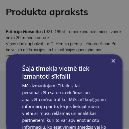
Produkta apraksts
Patrīcija Haismita
(1921–1995)
– amerikāņu rakstniece, vairāk
nekā 20 romānu autore.
Viņas darbi apbalvoti ar O. Henrija prēmiju, Edgara Alana Po
balvu, kā arī Francijas un Lielbritānijas godalgām par
ieguldījumu detektīvžanrā.
×
Šajā tīmekļa vietnē tiek
Viņas slavenākais radītais tēls ir Toms Riplijs – elegantais
izmantoti sīkfaili
sociopāts, kurš pirmoreiz parādās romānā “Talantīgais misters
Riplijs”.
Mēs izmantojam sīkfailus, lai
personalizētu saturu, reklāmas un
analizētu mūsu trafiku. Mēs arī kopīgojam
informāciju par to, kā jūs lietojat mūsu
No angļu valodas tulkojusi
Māra Cielēna
vietni ar mūsu reklāmas un analītikas
partneriem, kuri to var apvienot ar citu
informāciju, ko esat viņiem sniedzis vai ko