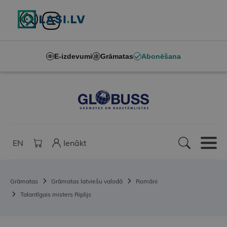
E-izdevumi
Grāmatas
Abonēšana
EN
Ienākt
Grāmatas
Grāmatas latviešu valodā
Romāni
Talantīgais misters Riplijs