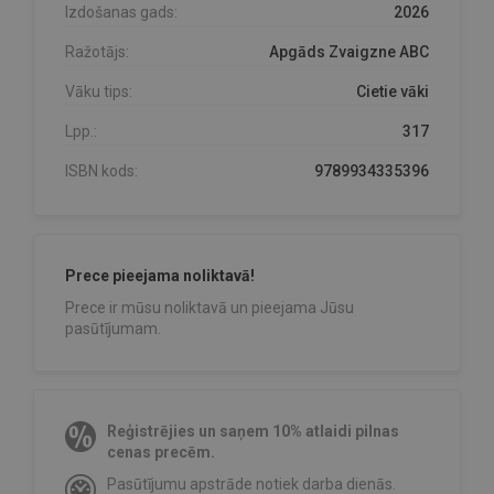
Izdošanas gads:
2026
Ražotājs:
Apgāds Zvaigzne ABC
Vāku tips:
Cietie vāki
Lpp.:
317
ISBN kods:
9789934335396
Prece pieejama noliktavā!
Prece ir mūsu noliktavā un pieejama Jūsu
pasūtījumam.
Reģistrējies un saņem 10% atlaidi pilnas
cenas precēm.
Pasūtījumu apstrāde notiek darba dienās.