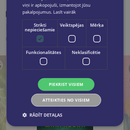
viņi ir apkopojuši, izmantojot jūsu
pakalpojumus.
Lasīt vairāk
Līdzīgas preces
Strikti
Veiktspējas
Mērķa
nepieciešamie
Ieskaties, varbūt noder
Funkcionalitātes
Neklasificētie
PIEKRIST VISIEM
ATTEIKTIES NO VISIEM
RĀDĪT DETAĻAS