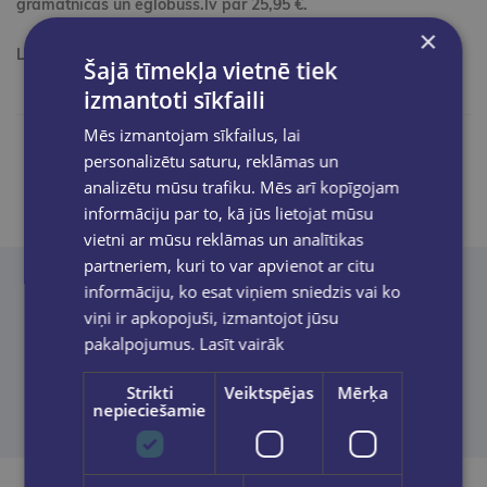
grāmatnīcās un eglobuss.lv par 25,95 €.
×
Lai iegādāties e-veikalā
SPIED ŠEIT
Šajā tīmekļa vietnē tiek
izmantoti sīkfaili
Mēs izmantojam sīkfailus, lai
personalizētu saturu, reklāmas un
Dalies ar ierakstu
analizētu mūsu trafiku. Mēs arī kopīgojam
informāciju par to, kā jūs lietojat mūsu
vietni ar mūsu reklāmas un analītikas
partneriem, kuri to var apvienot ar citu
informāciju, ko esat viņiem sniedzis vai ko
Neatradi to, ko meklēji? Palīdzēsim!
viņi ir apkopojuši, izmantojot jūsu
pakalpojumus.
Lasīt vairāk
Sazināties
Strikti
Veiktspējas
Mērķa
nepieciešamie