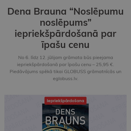
Dena Brauna “Noslēpumu
noslēpums”
iepriekšpārdošanā par
īpašu cenu
No 6. līdz 12. jūlijam grāmata būs pieejama
iepriekšpārdošanā par īpašu cenu – 25,95 €.
Piedāvājums spēkā tikai GLOBUSS grāmatnīcās un
eglobuss.lv.