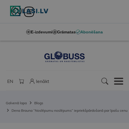
E-izdevumi
Grāmatas
Abonēšana
EN
Ienākt
Galvenā lapa
Blogs
Dena Brauna “Noslēpumu noslēpums” iepriekšpārdošanā par īpašu cenu