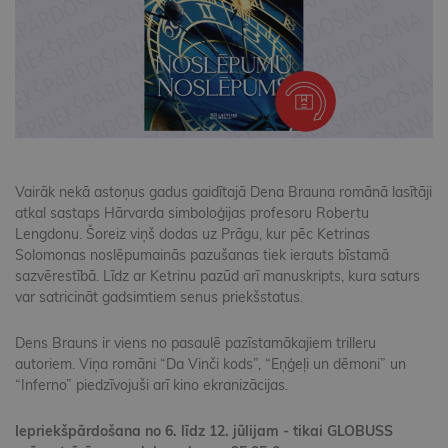
Vairāk nekā astoņus gadus gaidītajā Dena Brauna romānā lasītāji
atkal sastaps Hārvarda simboloģijas profesoru Robertu
Lengdonu. Šoreiz viņš dodas uz Prāgu, kur pēc Ketrinas
Solomonas noslēpumainās pazušanas tiek ierauts bīstamā
sazvērestībā. Līdz ar Ketrinu pazūd arī manuskripts, kura saturs
var satricināt gadsimtiem senus priekšstatus.
Dens Brauns ir viens no pasaulē pazīstamākajiem trilleru
autoriem. Viņa romāni “Da Vinči kods”, “Eņģeļi un dēmoni” un
“Inferno” piedzīvojuši arī kino ekranizācijas.
Iepriekšpārdošana no 6. līdz 12. jūlijam - tikai GLOBUSS