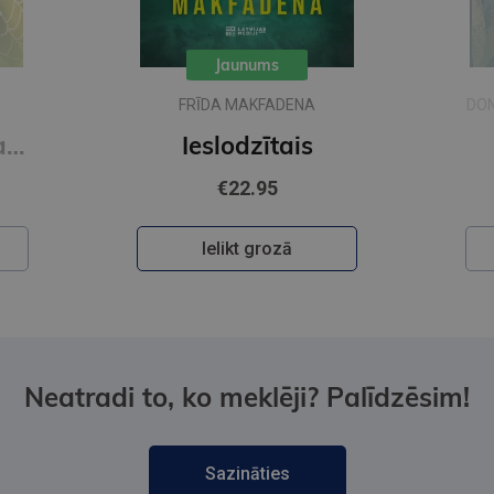
Jaunums
FRĪDA MAKFADENA
DON
Zīda neceļi. Vakara romāns
Ieslodzītais
€22.95
Ielikt grozā
Neatradi to, ko meklēji? Palīdzēsim!
Sazināties