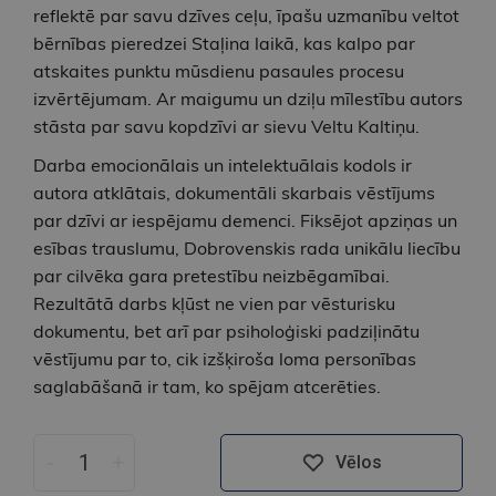
reflektē par savu dzīves ceļu, īpašu uzmanību veltot
bērnības pieredzei Staļina laikā, kas kalpo par
atskaites punktu mūsdienu pasaules procesu
izvērtējumam. Ar maigumu un dziļu mīlestību autors
stāsta par savu kopdzīvi ar sievu Veltu Kaltiņu.
Darba emocionālais un intelektuālais kodols ir
autora atklātais, dokumentāli skarbais vēstījums
par dzīvi ar iespējamu demenci. Fiksējot apziņas un
esības trauslumu, Dobrovenskis rada unikālu liecību
par cilvēka gara pretestību neizbēgamībai.
Rezultātā darbs kļūst ne vien par vēsturisku
dokumentu, bet arī par psiholoģiski padziļinātu
vēstījumu par to, cik izšķiroša loma personības
saglabāšanā ir tam, ko spējam atcerēties.
-
+
Vēlos