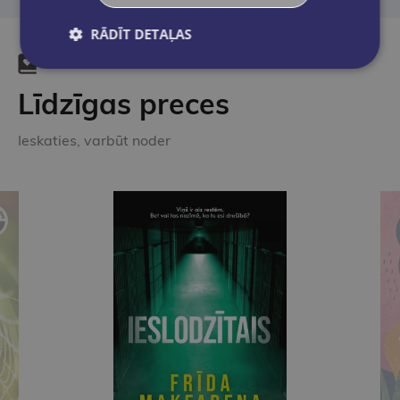
RĀDĪT DETAĻAS
Līdzīgas preces
Ieskaties, varbūt noder