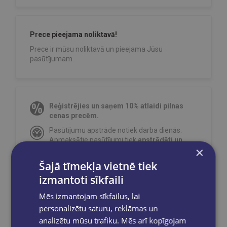
Prece pieejama noliktavā!
Prece ir mūsu noliktavā un pieejama Jūsu
pasūtījumam.
Reģistrējies un saņem 10% atlaidi pilnas
cenas precēm.
Pasūtījumu apstrāde notiek darba dienās.
Apmaksātie pasūtījumi tiek
apstrādāti un
×
izsūtīti 2-5 darba dienu laikā.
Šajā tīmekļa vietnē tiek
Bezmaksas piegāde
uz OMNIVA
pakomātiem Latvijā
pasūtījumiem no €40.00.
izmantoti sīkfaili
Bezmaksas piegāde jebkurā GLOBUSS
Mēs izmantojam sīkfailus, lai
grāmatnīcā 1-5 darba dienu laikā, kad
personalizētu saturu, reklāmas un
pasūtījums būs gatavs saņemšanai, saņemsi
e-pastu un/ vai SMS.
analizētu mūsu trafiku. Mēs arī kopīgojam