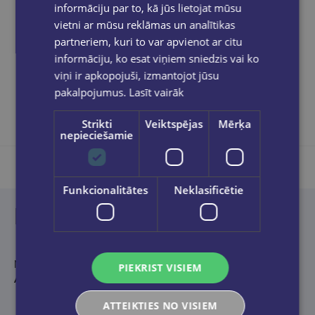
informāciju par to, kā jūs lietojat mūsu
vietni ar mūsu reklāmas un analītikas
partneriem, kuri to var apvienot ar citu
informāciju, ko esat viņiem sniedzis vai ko
Dalies sociālajos tīklos:
viņi ir apkopojuši, izmantojot jūsu
pakalpojumus.
Lasīt vairāk
Strikti
Veiktspējas
Mērķa
nepieciešamie
Funkcionalitātes
Neklasificētie
Produkta apraksts
No krievu valodas tulkojuši
Gundega Blumberga
un
Gundars
PIEKRIST VISIEM
Āboliņš
ATTEIKTIES NO VISIEM