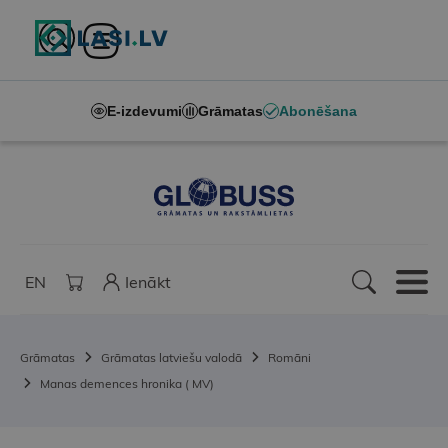
E-izdevumi
Grāmatas
Abonēšana
EN
Ienākt
Grāmatas
Grāmatas latviešu valodā
Romāni
Manas demences hronika ( MV)